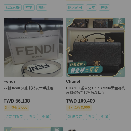
狀況良好
本地
免運
狀況尚可
日本
免運
Fendi
Chanel
99新 fendi 芬迪 托特女士手提包
CHANEL香奈兒 Chic Affinity黑金荔枝
皮鏈條包手提單肩斜挎包
TWD 56,138
TWD 109,409
現折 2,000
現折 8,000
近新閒置品
香港
免運
狀況良好
香港
免運