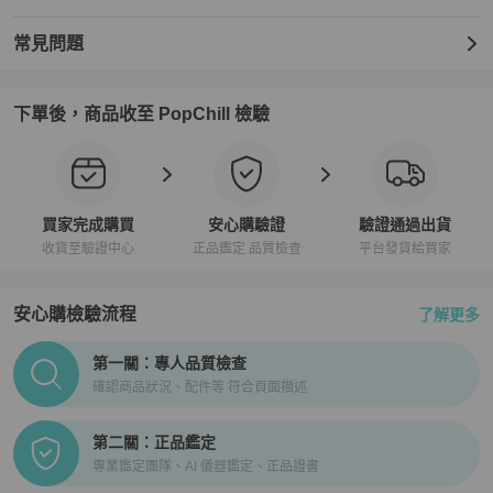
常見問題
下單後，商品收至 PopChill 檢驗
買家完成購買
安心購驗證
驗證通過出貨
收貨至驗證中心
正品鑑定 品質檢查
平台發貨給買家
安心購檢驗流程
了解更多
PopChill拍拍圈正品驗證、安心購檢驗流程介紹
第一關：專人品質檢查
確認商品狀況、配件等 符合頁面描述
第二關：正品鑑定
專業鑑定團隊、AI 儀器鑑定、正品證書