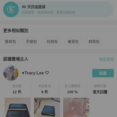
90 天仿品退貨
出貨錄影、防掉換封條、雙重防護包裝
更多相似類別
更多
Chiara Ferragni
女包
相似商品推薦
肩背包
手提包
托特包
後背包
斜背包
認識賣場主人
逛逛賣場
PopChill 拍拍圈嚴選賣家
♥️Tracy Lee 🤍
介紹
♥️Tracy Lee 🤍
追蹤
商品數
商品售出
安心購通過
聊聊回覆
12 件
9 件
100 %
當天回覆