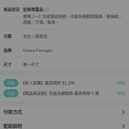
Chiara Ferragni
女包
商品狀態與細節
商品狀況
近新閒置品
使用 1～2 次或僅試用過，可能有極輕微磨痕／髮絲紋／
刮痕／汙漬／氣味。
近新閒置品
Chiara Ferragni
女包
分類資訊
分類
女包
肩背包
女包
/
肩背包
推薦
Chiara Ferragni
Chiara Ferragni
精品
推薦清單
女包
品牌介紹
品牌
Chiara Ferragni
尺寸
單一尺寸
活動
【新人首購】最高現折 $1,200
領取
活動
【精品真品險】仿品全額退款 最高再賠 5 萬
領取
付款方式
配送說明