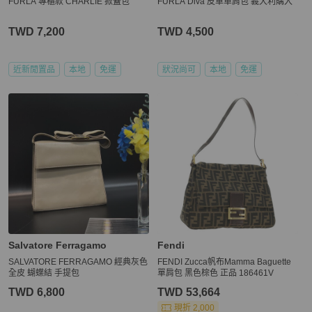
FURLA 專櫃款 CHARLIE 掀蓋包
FURLA Diva 皮革單肩包 義大利購入
TWD 7,200
TWD 4,500
近新閒置品
本地
免運
狀況尚可
本地
免運
Salvatore Ferragamo
Fendi
SALVATORE FERRAGAMO 經典灰色
FENDI Zucca帆布Mamma Baguette
全皮 蝴蝶結 手提包
單肩包 黑色棕色 正品 186461V
TWD 6,800
TWD 53,664
現折 2,000