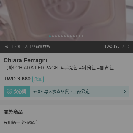
信用卡分期・入手精品零負擔
TWD 136
/ 月
Chiara Ferragni
（降‼️CHIARA FERRAGNI #手提包 #斜肩包 #側背包
TWD 3,680
免運
安心購
+499 專人檢查品質、正品鑑定
關於商品
關於
只用過一次95%新
（降‼️CHIARA FERRAGNI #手提包 #斜肩包 #側背包
商品