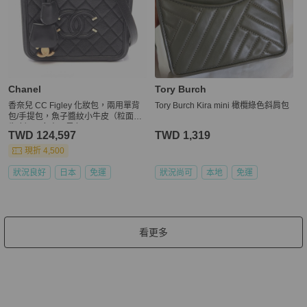
Chanel
Tory Burch
香奈兒 CC Figley 化妝包，兩用單背
Tory Burch Kira mini 橄欖綠色斜肩包
包/手提包，魚子醬紋小牛皮（粒面小
牛皮），女士，黑色，A93343
TWD 124,597
TWD 1,319
現折 4,500
狀況良好
日本
免運
狀況尚可
本地
免運
看更多