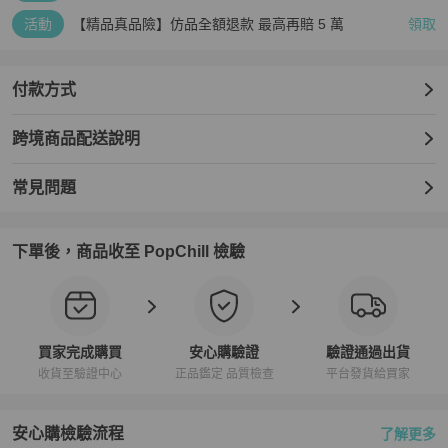
活動
【精品真品險】仿品全額退款 最高再賠 5 萬
領取
付款方式
跨境商品配送說明
常見問題
下單後，商品收至 PopChill 檢驗
買家完成購買
安心購驗證
驗證通過出貨
收貨至驗證中心
正品鑑定 品質檢查
平台發貨給買家
安心購檢驗流程
了解更多