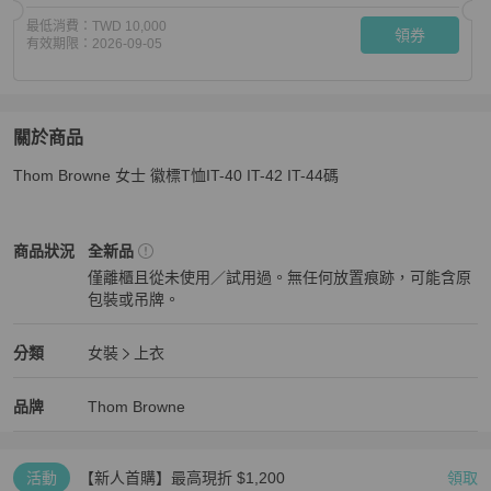
最低消費：
TWD 10,000
領券
有效期限：
2026-09-05
關於商品
關於
Thom Browne 女士 徽標T恤IT-40 IT-42 IT-44碼
Thom Browne 女士 徽標T恤IT-40 IT-42 IT-44碼
商品詳情
Thom Browne
女裝
商品狀態與細節
商品狀況
全新品
僅離櫃且從未使用／試用過。無任何放置痕跡，可能含原
包裝或吊牌。
全新品
Thom Browne
女裝
分類資訊
分類
女裝
上衣
女裝
/
上衣
推薦
Thom Browne
Thom Browne
精品
推薦清單
女裝
品牌介紹
品牌
Thom Browne
活動
【新人首購】最高現折 $1,200
領取