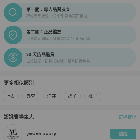
PopChill拍拍圈正品驗證、安心購檢驗流程介紹
第一關：專人品質檢查
確認商品狀況、配件等 符合頁面描述
第二關：正品鑑定
專業鑑定團隊、AI 儀器鑑定、正品證書
90 天仿品退貨
出貨錄影、防掉換封條、雙重防護包裝
更多相似類別
更多
Thom Browne
女裝
相似商品推薦
上衣
外套
洋裝
裙子
褲子
認識賣場主人
逛逛賣場
PopChill 拍拍圈嚴選賣家
ywaveluxury
介紹
ywaveluxury
追蹤