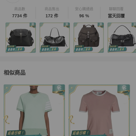
商品數
商品售出
安心購通過
聊聊回覆
7734 件
172 件
96 %
當天回覆
相似商品
更多相似
Thom Browne
女裝
推薦精品