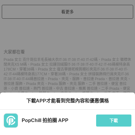
看更多
大家都在看
Prada 女士 克什哥拉羊毛長袖大衣IT-36 IT-38 IT-40 IT-42碼
、
Prada 女士 徽標休
閒夾克XS M碼
、
Prada 女士 拉鍊羽絨服IT-36 IT-38 IT-40 IT-42 IT-46碼模特身高
178CM，穿著38碼
、
Prada 女士 復古華達呢棉質襯衫夾克IT-36 IT-38 IT-40 IT-
42 IT-44碼模特身高177CM，穿著38碼
、
Prada 女士 拼接裝飾飛行員夾克IT-36
IT-38 IT-40 IT-44碼
普拉達
、
Prada
、
夾克
、
服飾
、
普拉達 Prada
、
普拉達 夾克
、
普拉達 服飾
、
Prada 夾克
、
Prada 服飾
、
夾克 服飾
、
二手 普拉達
、
便宜 普拉
達
、
小資 普拉達
、
熱門 普拉達
、
中古 普拉達
、
推薦 普拉達
、
二手 Prada
、
便宜
Prada
、
小資 Prada
、
熱門 Prada
、
中古 Prada
、
推薦 Prada
、
二手 夾克
、
便宜
夾克
、
小資 夾克
、
熱門 夾克
、
中古 夾克
、
推薦 夾克
、
二手 服飾
、
便宜 服飾
、
下載APP才能看到完整內容和優惠價格
小資 服飾
、
熱門 服飾
、
中古 服飾
、
推薦 服飾
PopChill 拍拍圈 APP
下載