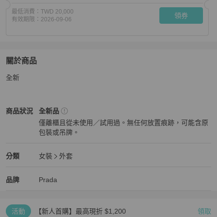
最低消費：
TWD 20,000
領券
有效期限：
2026-09-06
關於商品
關於
全新
Prada 女士 長袖休閒夾克XS M碼
商品詳情與購買須知
Prada
女裝
商品狀態與細節
商品狀況
全新品
僅離櫃且從未使用／試用過。無任何放置痕跡，可能含原
包裝或吊牌。
全新品
Prada
女裝
分類資訊
分類
女裝
外套
女裝
/
外套
推薦
Prada
Prada
精品
推薦清單
女裝
品牌介紹
品牌
Prada
活動
【新人首購】最高現折 $1,200
領取