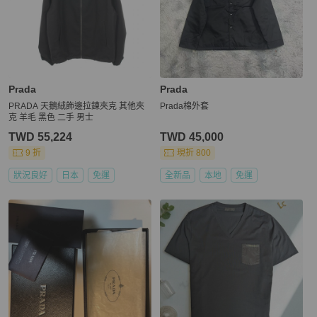
Prada
Prada
PRADA 天鵝絨飾邊拉鍊夾克 其他夾
Prada棉外套
克 羊毛 黑色 二手 男士
TWD 55,224
TWD 45,000
9 折
現折 800
狀況良好
日本
免運
全新品
本地
免運