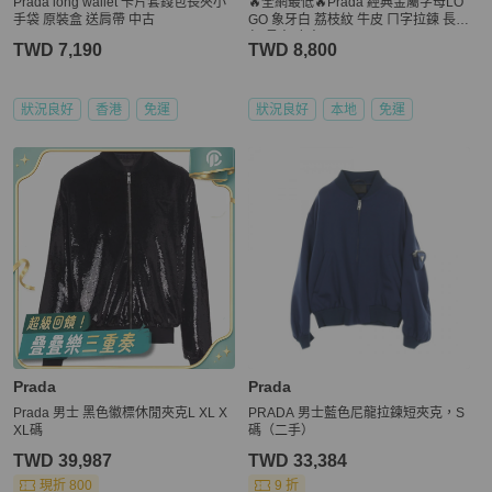
Prada long wallet 卡片套錢包長夾小
🔥全網最低🔥Prada 經典金屬字母LO
手袋 原裝盒 送肩帶 中古
GO 象牙白 荔枝紋 牛皮 ㄇ字拉鍊 長錢
包/長夾/皮夾
TWD 7,190
TWD 8,800
狀況良好
香港
免運
狀況良好
本地
免運
Prada
Prada
Prada 男士 黑色徽標休閒夾克L XL X
PRADA 男士藍色尼龍拉鍊短夾克，S
XL碼
碼（二手）
TWD 39,987
TWD 33,384
現折 800
9 折