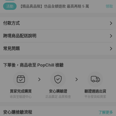
活動
【精品真品險】仿品全額退款 最高再賠 5 萬
領取
付款方式
跨境商品配送說明
常見問題
下單後，商品收至 PopChill 檢驗
買家完成購買
安心購驗證
驗證通過出貨
收貨至驗證中心
正品鑑定 品質檢查
平台發貨給買家
安心購檢驗流程
了解更多