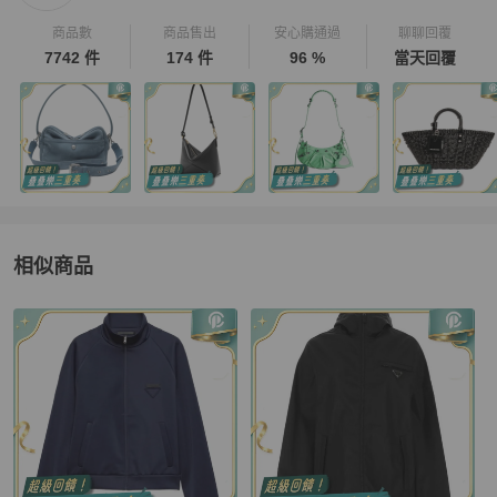
商品數
商品售出
安心購通過
聊聊回覆
7742 件
174 件
96 %
當天回覆
相似商品
更多相似
Prada
女裝
推薦精品