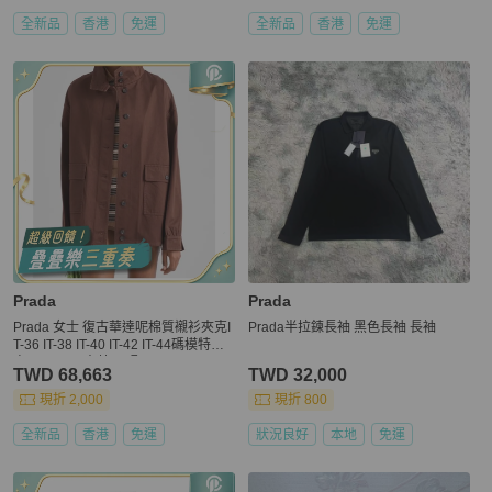
全新品
香港
免運
全新品
香港
免運
Prada
Prada
Prada 女士 復古華達呢棉質襯衫夾克I
Prada半拉鍊長袖 黑色長袖 長袖
T-36 IT-38 IT-40 IT-42 IT-44碼模特身
高177CM，穿著38碼
TWD 68,663
TWD 32,000
現折 2,000
現折 800
全新品
香港
免運
狀況良好
本地
免運