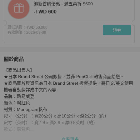
迎新首購優惠 - 滿五萬折 $600
-TWD 600
最低消費：
TWD 50,000
領券
有效期限：
2026-09-08
關於商品
關於
【商品出售人】

【日本直送】路易威登 Monogram Pochette Coussin 肩背
★日本 Brand Street 公司販售，並非 PopChill 轉售商品給您。

★商品圖片與資訊為日本 Brand Street 授權提供，將日文/英文使用
機器自動翻譯成中文的內容

品牌：路易威登

顏色：粉紅色

材質：Monogram帆布 

尺寸（公分）：寬20公分 x 高10公分 x 深2公分（約）

尺寸（英吋）：寬7.9 x 高3.9 x 厚0.8英吋（約）

款式：肩背包

配件：防塵袋

查看更多