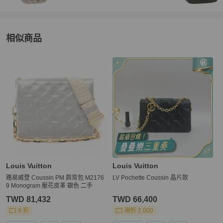
【取消訂單與退貨政策】

★ 下單後不接受買家無正當理由的換貨，退貨等要求。

★ 若商品已通過跨境寄送與 PopChill 的鑑定抵達買家手上，而買家
相似商品
因個人因素想要退貨，需自行負擔國際運費和相關產生的關稅寄回給
 Brand Street 日本，PopChill 並非商品轉售人，商品係為您向日本 B
更多相似
Louis Vuitton
女包
推薦精品
rand Street 購買，我方協助進行鑑定和訂購，因此我方無法代替賣
方（Brand Street）行使是否同意退貨的權利，Brand Street 是日本
老牌中古店，對於品質和信譽均有良好的把關，敬請放心購買。

★ 買家一旦依照 PopChill 平台所定方式、條件及流程完成下單，即
表示願意依照本服務約定條款及相關網頁上所載明的約定內容、交易
條件、退貨政策或限制。

【電子發票與關稅政策】

★ 商品通過鑑定（鑑證）後，PopChill 依法將會開立「訂單金額」全
額的台灣統一發票，以電子發票形式寄至買家提供之電郵信箱。

Louis Vuitton
Louis Vuitton
★ 各國海關如有關稅 PopChill 均依法申報相符之金額，且均由 Pop
路易威登 Coussin PM 肩背包 M2176
LV Pochette Coussin 晶片款
9 Monogram 壓花皮革 銀色 二手
TWD 81,432
TWD 66,400
9 折
現折 2,000