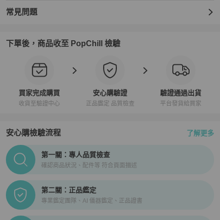
★免國際運費，免關稅．90天內存疑全額退款

★ 香港地區：下單時於 PopChill 付費港幣399元加購安心購（正貨鑑
常見問題
證）與（品質檢查）服務，意即商品抵達香港時，由PopChill進行開
箱錄影比對描述相符以及二次鑑定，如存在重大落差，平台將提供拍
照服務，買家有權利取消訂單，無須支付任何費用。

下單後，商品收至 PopChill 檢驗
【PopChill 全球購物保障】

★若商品不通過PopChill 的品質檢查和鑑定，您的訂單將被取消，系
統自動退回整張訂單的金額（包含安心購費用）。

★ 鑑定將使用美國第三方權威專業鑑定機構之服務，大多數加贈正貨
買家完成購買
安心購驗證
驗證通過出貨
證書，部分含鑑定分析。

收貨至驗證中心
正品鑑定 品質檢查
平台發貨給買家
安心購檢驗流程
了解更多
【寄送時程相關】

★ 空運直送 │ 縮短您的等待時間

PopChill拍拍圈正品驗證、安心購檢驗流程介紹
★ 依寄達國家區域、驗關、航班或氣候等不可控制因素而異。

第一關：專人品質檢查
★ 商品由境外寄至 PopChill 驗證中心鑑定（鑑證）通過後才配送，
確認商品狀況、配件等 符合頁面描述
因此比一般包裹需要多 2～3天的鑑定（鑑證）與檢查作業時間。

第二關：正品鑑定
【商品瑕疵說明】

專業鑑定團隊、AI 儀器鑑定、正品證書
★ 日本中古奢侈品市場對於商品進行分級，讓消費者即使透過網購，
也能從英文字母等級（SA．A 級．B 級．BC 級）判斷商品的保存狀