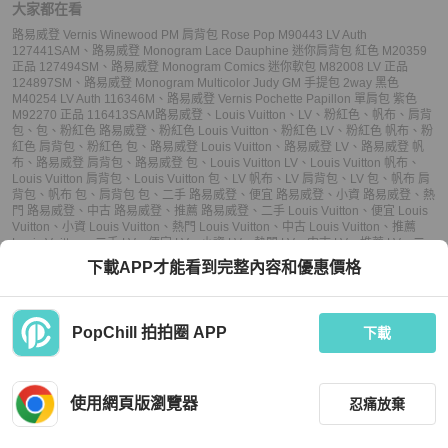
大家都在看
路易威登 Vernis Winewood PM 肩背包 Rose Pop M90443 LV Auth
127441SAM
、
路易威登 Monogram Lace Dauphine 迷你肩背包 紅色 M20359
正品 127494SM
、
路易威登 Monogram Comics 迷你軟包 M82008 LV 正品
124897SM
、
路易威登 Monogram Multicolor Judy GM 手提包 2way 黑色
M40254 LV Auth 116346M
、
路易威登 Vernis Pochette Papillon 單肩包 紫色
M92270 正品 116413SAM
路易威登
、
Louis Vuitton
、
LV
、
粉紅色
、
帆布
、
肩背
包
、
包
、
粉紅色 路易威登
、
粉紅色 Louis Vuitton
、
粉紅色 LV
、
粉紅色 帆布
、
粉
紅色 肩背包
、
粉紅色 包
、
路易威登 Louis Vuitton
、
路易威登 LV
、
路易威登 帆
布
、
路易威登 肩背包
、
路易威登 包
、
Louis Vuitton LV
、
Louis Vuitton 帆布
、
Louis Vuitton 肩背包
、
Louis Vuitton 包
、
LV 帆布
、
LV 肩背包
、
LV 包
、
帆布 肩
背包
、
帆布 包
、
肩背包 包
、
二手 路易威登
、
便宜 路易威登
、
小資 路易威登
、
熱
門 路易威登
、
中古 路易威登
、
推薦 路易威登
、
二手 Louis Vuitton
、
便宜 Louis
Vuitton
、
小資 Louis Vuitton
、
熱門 Louis Vuitton
、
中古 Louis Vuitton
、
推薦
Louis Vuitton
、
二手 LV
、
便宜 LV
、
小資 LV
、
熱門 LV
、
中古 LV
、
推薦 LV
、
二
手 肩背包
、
便宜 肩背包
、
小資 肩背包
、
熱門 肩背包
、
中古 肩背包
、
推薦 肩背
下載APP才能看到完整內容和優惠價格
包
、
二手 包
、
便宜 包
、
小資 包
、
熱門 包
、
中古 包
、
推薦 包
PopChill 拍拍圈 APP
下載
上架
使用網頁版瀏覽器
忍痛放棄