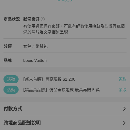
產品編號：M80745

序號：E0:16:3C:01:90:AE:4E:2F

產地：義大利

Louis Vuitton
女包
商品狀態與細節
商品狀況
狀況良好
等級：AB

有使用過但保存良好，可能有輕微使用痕跡及些微瑕疵情
SKU：126599SAM

況於照片及文字描述呈現
狀態 : 

狀況良好
外部：表面：輕微摩擦

金屬配件：輕微刮痕

Louis Vuitton
女包
分類資訊
分類
女包
肩背包
內部：輕微摩擦

女包
/
肩背包
推薦
口袋：輕微摩擦

Louis Vuitton
Louis Vuitton
精品
推薦清單
女包
品牌介紹
品牌
Louis Vuitton
邊角：輕微磨損

氣味：我們沒有聞到任何難聞的氣味。

其他備註：-

活動
【新人首購】最高現折 $1,200
領取
【PopChill 台灣購物保障】

★免國際運費，免高額關稅．90天仿品疑慮全額退款

活動
【精品真品險】仿品全額退款 最高再賠 5 萬
領取
★下單時於 PopChill 付費台幣499元加購安心購（正品鑑定）與（品
質檢查）服務，意即商品抵達台灣時，由PopChill進行開箱錄影比對
商品圖文相符以及二次鑑定和確認缺件，如存在重大落差，平台將提
付款方式
供拍照服務，買家有權利取消訂單，無須支付任何費用。

跨境商品配送說明
【PopChill 香港購物保障】
