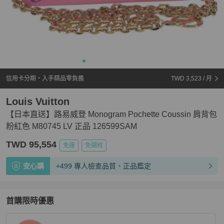
信用卡分期・入手精品零負擔
TWD 3,523
/ 月
Louis Vuitton
【日本直送】路易威登 Monogram Pochette Coussin 肩背包
粉紅色 M80745 LV 正品 126599SAM
TWD 95,554
免運
免關稅
安心購
+499 專人檢查品質、正品鑑定
首購限時優惠