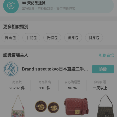
90 天仿品退貨
況。

出貨錄影、防掉換封條、雙重防護包裝
★ 二手商品非新品，圖文已盡力完整敘述細節，請買家務必將商品照
片放大看，並綜合商品圖片和文字去綜合考量與判斷。

★ 日本中古名牌行業統一的分級標準非常嚴謹，商品狀況已於說明處
明確標示等級，如下單即表示可接受商品狀況。

更多相似類別
★商品的成色判定基於 Brand Street 日本的標準來評判，因個人評判
更多
Louis Vuitton
女包
相似商品推薦
標準的不同，請務必下單前詳細確認商品照片細節和商品情報說明文
肩背包
手提包
托特包
後背包
斜背包
後來綜合判斷，買方有義務就有疑慮的瑕疵處問清楚，確保商品能達
到您的滿意，如有疑問請APP聊聊詢問客服解答後購買。

★ 中古品有正常使用痕跡，瑕疵基本已拍出，細節如圖，了解更多請
認識賣場主人
逛逛賣場
PopChill 拍拍圈嚴選賣家
Brand street tokyo日本直送二手名牌
使用APP聊聊和客服聯繫。

★包袋尺寸由於測量手法不同，誤差在1cm-3cm屬於正常範圍，正常
Brand street tokyo日本直送二手名牌
追蹤
範圍內誤差不作為退換貨依據。

【PopChill 台北 │ 香港 中英文雙語客戶服務】

商品數
商品售出
安心購通過
聊聊回覆
★ 商品出售人授權 PopChill 台灣提供友善之中英文雙語客戶服務。

26237 件
110 件
96 %
一天以上
★ 有關商品問題，請直接私訊此帳號，商品均在境外賣家手上，Pop
Chill 會幫您代為詢問日本賣家。

★ App 版聊聊服務時間：週一到週五 09:30～18:30。

★ 二手商品只有一件，如商品已經在原網站上被售出、刪除，PopC
hill 會為您取消訂單，還請見諒。
