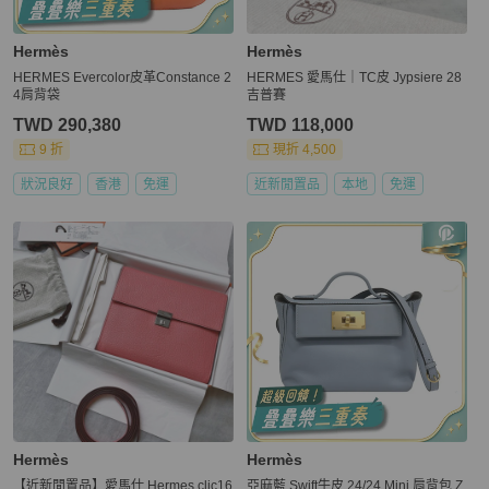
Hermès
Hermès
HERMES Evercolor皮革Constance 2
HERMES 愛馬仕｜TC皮 Jypsiere 28
4肩背袋
吉普賽
TWD 290,380
TWD 118,000
9 折
現折 4,500
狀況良好
香港
免運
近新閒置品
本地
免運
Hermès
Hermès
【近新閒置品】愛馬仕 Hermes clic16
亞麻藍 Swift牛皮 24/24 Mini 肩背包 Z