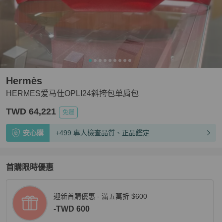
Hermès
HERMES爱马仕OPLI24斜挎包单肩包
TWD 64,221
免運
安心購
+499 專人檢查品質、正品鑑定
首購限時優惠
迎新首購優惠 - 滿五萬折 $600
-TWD 600