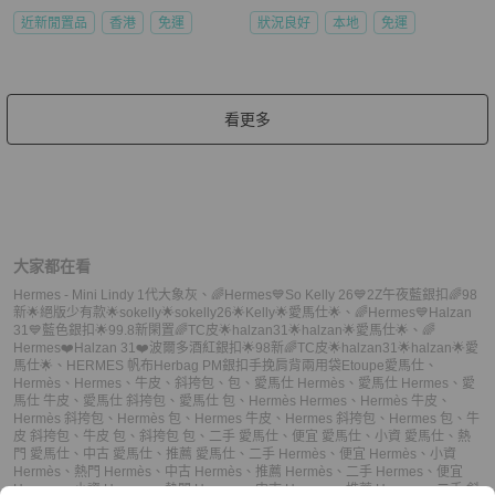
近新閒置品
香港
免運
狀況良好
本地
免運
看更多
大家都在看
Hermes - Mini Lindy 1代大象灰
、
🌈Hermes💙So Kelly 26💙2Z午夜藍銀扣🌈98
新🌟絕版少有款🌟sokelly🌟sokelly26🌟Kelly🌟愛馬仕🌟
、
🌈Hermes💙Halzan
31💙藍色銀扣🌟99.8新閑置🌈TC皮🌟halzan31🌟halzan🌟愛馬仕🌟
、
🌈
Hermes❤️Halzan 31❤️波爾多酒紅銀扣🌟98新🌈TC皮🌟halzan31🌟halzan🌟愛
馬仕🌟
、
HERMES 帆布Herbag PM銀扣手挽肩背兩用袋Etoupe
愛馬仕
、
Hermès
、
Hermes
、
牛皮
、
斜挎包
、
包
、
愛馬仕 Hermès
、
愛馬仕 Hermes
、
愛
馬仕 牛皮
、
愛馬仕 斜挎包
、
愛馬仕 包
、
Hermès Hermes
、
Hermès 牛皮
、
Hermès 斜挎包
、
Hermès 包
、
Hermes 牛皮
、
Hermes 斜挎包
、
Hermes 包
、
牛
皮 斜挎包
、
牛皮 包
、
斜挎包 包
、
二手 愛馬仕
、
便宜 愛馬仕
、
小資 愛馬仕
、
熱
門 愛馬仕
、
中古 愛馬仕
、
推薦 愛馬仕
、
二手 Hermès
、
便宜 Hermès
、
小資
Hermès
、
熱門 Hermès
、
中古 Hermès
、
推薦 Hermès
、
二手 Hermes
、
便宜
Hermes
、
小資 Hermes
、
熱門 Hermes
、
中古 Hermes
、
推薦 Hermes
、
二手 斜