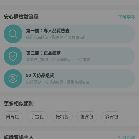
安心購檢驗流程
了解更多
PopChill拍拍圈正品驗證、安心購檢驗流程介紹
第一關：專人品質檢查
確認商品狀況、配件等 符合頁面描述
第二關：正品鑑定
專業鑑定團隊、AI 儀器鑑定、正品證書
90 天仿品退貨
出貨錄影、防掉換封條、雙重防護包裝
更多相似類別
更多
Hermès
女包
相似商品推薦
肩背包
手提包
托特包
後背包
斜背包
認識賣場主人
逛逛賣場