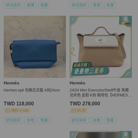
狀況良好
香港
免運
狀況良好
香港
免運
Hermès
Hermès
Hermes opli 坦桑尼亞藍 A刻24cm
24/24 Mini Evercolor/Swift牛皮 馬爾
法米色 金釦 K刻 兩用包【HERMES
愛馬仕】 H085157CP
TWD 118,000
TWD 278,000
現折 4,500
95 折
狀況良好
本地
免運
狀況良好
本地
免運