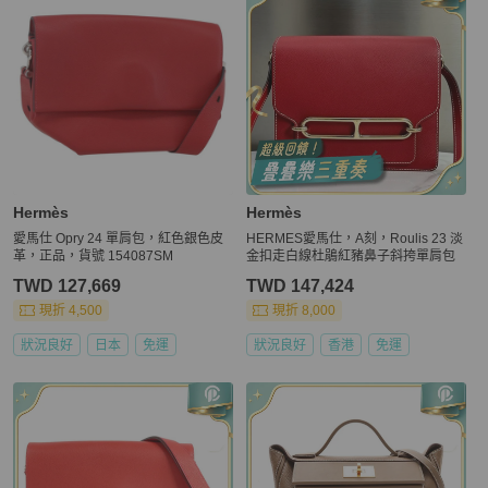
Hermès
Hermès
愛馬仕 Opry 24 單肩包，紅色銀色皮
HERMES愛馬仕，A刻，Roulis 23 淡
革，正品，貨號 154087SM
金扣走白線杜鵑紅豬鼻子斜挎單肩包
TWD 127,669
TWD 147,424
現折 4,500
現折 8,000
狀況良好
日本
免運
狀況良好
香港
免運