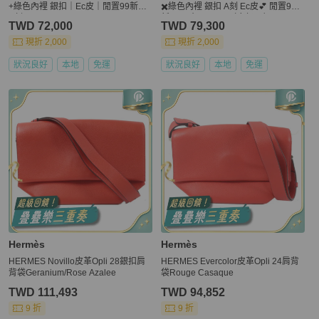
+綠色內裡 銀扣｜Ec皮｜閒置99新｜
✖️綠色內裡 銀扣 A刻 Ec皮💕 閒置99
A刻
新✨ 尺寸24*16*9（底部14）
TWD 72,000
TWD 79,300
現折 2,000
現折 2,000
狀況良好
本地
免運
狀況良好
本地
免運
Hermès
Hermès
HERMES Novillo皮革Opli 28銀扣肩
HERMES Evercolor皮革Opli 24肩背
背袋Geranium/Rose Azalee
袋Rouge Casaque
TWD 111,493
TWD 94,852
9 折
9 折