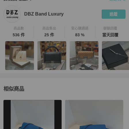
PopChill 拍拍圈嚴選賣家
DBZ Band Luxury
介紹
DBZ Band Luxury
追蹤
商品數
商品售出
安心購通過
聊聊回覆
536 件
25 件
83 %
當天回覆
相似商品
更多相似
Hermès
女包
推薦精品