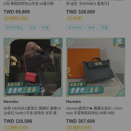
D刻 單肩斜挎包山羊皮 k4夏日粉
刻 金扣【HERMES 愛馬仕】
TWD 69,800
TWD 328,000
現折 2,000
95 折
近新閒置品
本地
免運
狀況良好
本地
免運
Hermès
Hermès
98新 HERMES愛馬仕 國旗紅 康康24
Hermes愛馬仕🐎 霧霾灰金扣✨2424
淡金扣 Swift小牛皮 斜挎包 女款 誰背
mini 手提單肩斜挎包 99新 W刻
誰好
TWD 116,586
TWD 307,600
現折 8,000
現折 8,000