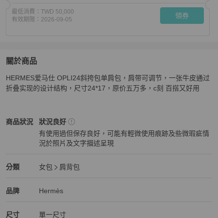
最低消費：
TWD 50,000
領券
有效期限：
2026-09-05
關於商品
關於
HERMES爱马仕 OPLI24斜挎包单肩包，肩带可调节，一张牛皮通过
HERMES爱马仕OPLI24斜挎包单肩包
商品詳情與購買須
折叠实现的设计结构，尺寸24*17，原价五万多，c刻 百搭又好用
Hermès
女包
商品狀態與細節
商品狀況
狀況良好
有使用過但保存良好，可能有輕微使用痕跡及些微瑕疵情
況於照片及文字描述呈現
狀況良好
Hermès
女包
分類資訊
分類
女包
肩背包
女包
/
肩背包
推薦
Hermès
Hermès
精品
推薦清單
女包
品牌介紹
品牌
Hermès
尺寸
單一尺寸