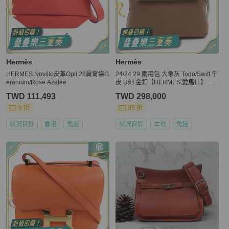
Hermès
Hermès
HERMES Novillo皮革Opli 28肩背袋G
24/24 29 兩用包 大象灰 Togo/Swift 牛
eranium/Rose Azalee
皮 U刻 金釦【HERMES 愛馬仕】 H0
75240CC
TWD 111,493
TWD 298,000
9 折
95 折
狀況良好
香港
免運
狀況良好
本地
免運