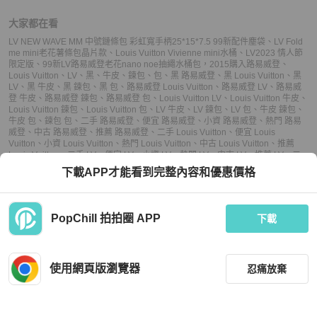
大家都在看
LV NEW WAVE MM 中號鏈條包 彩虹寬手柄25*15*7.5 99新配件塵袋
、
LV Fold
me mini老花薯條包晶片款
、
Louis Vuitton Vivienne mini水桶
、
LV2023 情人節
限定版
、
99新LV路易威登老花nano noe抽繩水桶包，2015購入
路易威登
、
Louis Vuitton
、
LV
、
黑
、
牛皮
、
鍊包
、
包
、
黑 路易威登
、
黑 Louis Vuitton
、
黑
LV
、
黑 牛皮
、
黑 鍊包
、
黑 包
、
路易威登 Louis Vuitton
、
路易威登 LV
、
路易威
登 牛皮
、
路易威登 鍊包
、
路易威登 包
、
Louis Vuitton LV
、
Louis Vuitton 牛皮
、
Louis Vuitton 鍊包
、
Louis Vuitton 包
、
LV 牛皮
、
LV 鍊包
、
LV 包
、
牛皮 鍊包
、
牛皮 包
、
鍊包 包
、
二手 路易威登
、
便宜 路易威登
、
小資 路易威登
、
熱門 路易
威登
、
中古 路易威登
、
推薦 路易威登
、
二手 Louis Vuitton
、
便宜 Louis
Vuitton
、
小資 Louis Vuitton
、
熱門 Louis Vuitton
、
中古 Louis Vuitton
、
推薦
Louis Vuitton
、
二手 LV
、
便宜 LV
、
小資 LV
、
熱門 LV
、
中古 LV
、
推薦 LV
、
二
手 鍊包
、
便宜 鍊包
、
小資 鍊包
、
熱門 鍊包
、
中古 鍊包
、
推薦 鍊包
、
二手 包
、
下載APP才能看到完整內容和優惠價格
便宜 包
、
小資 包
、
熱門 包
、
中古 包
、
推薦 包
PopChill 拍拍圈 APP
下載
上架
使用網頁版瀏覽器
忍痛放棄
議價
不可購買