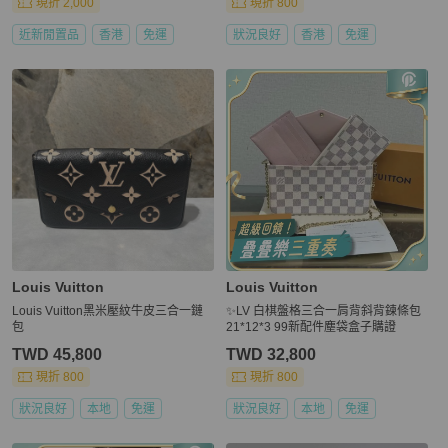
現折 2,000
現折 800
近新閒置品
香港
免運
狀況良好
香港
免運
Louis Vuitton
Louis Vuitton
Louis Vuitton黑米壓紋牛皮三合一鏈
✨LV 白棋盤格三合一肩背斜背鍊條包
包
21*12*3 99新配件塵袋盒子購證
TWD 45,800
TWD 32,800
現折 800
現折 800
狀況良好
本地
免運
狀況良好
本地
免運