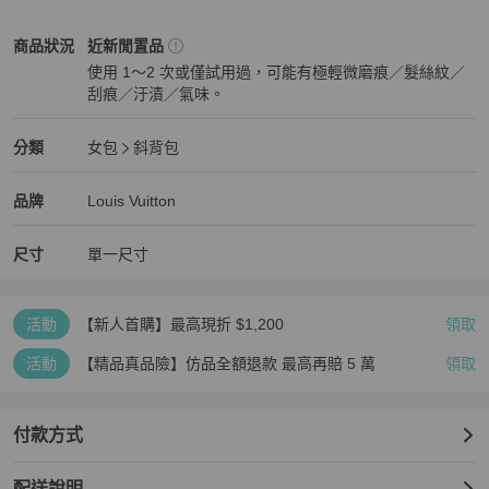
🥹
Louis Vuitton
女包
商品狀態與細節
商品狀況
近新閒置品
使用 1～2 次或僅試用過，可能有極輕微磨痕／髮絲紋／
刮痕／汙漬／氣味。
近新閒置品
Louis Vuitton
女包
分類資訊
分類
女包
斜背包
女包
/
斜背包
推薦
Louis Vuitton
Louis Vuitton
精品
推薦清單
女包
品牌介紹
品牌
Louis Vuitton
尺寸
單一尺寸
活動
【新人首購】最高現折 $1,200
領取
活動
【精品真品險】仿品全額退款 最高再賠 5 萬
領取
付款方式
配送說明