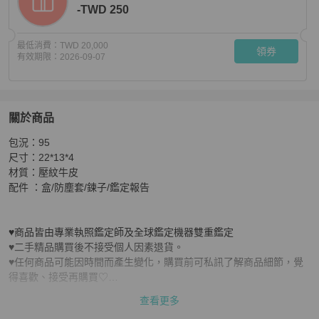
-TWD 250
最低消費：
TWD 20,000
領券
有效期限：
2026-09-07
關於商品
關於
包況：95

LV 黑壓紋三合一鍊包
商品詳情與購買須知
尺寸：22*13*4

材質：壓紋牛皮

配件 ：盒/防塵套/鍊子/鑑定報告

♥商品皆由專業執照鑑定師及全球鑑定機器雙重鑑定

♥二手精品購買後不接受個人因素退貨。

♥任何商品可能因時間而產生變化，購買前可私訊了解商品細節，覺
得喜歡、接受再購買♡

♥ 每個人對新舊程度認知不同，未詢問則默認並同意上述說明。

查看更多
♥不管是全新未使用或是二手，皆為離櫃商品，高標的寶寶請勿購買