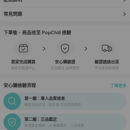
常見問題
下單後，商品收至 PopChill 檢驗
買家完成購買
安心購驗證
驗證通過出貨
收貨至驗證中心
正品鑑定 品質檢查
平台發貨給買家
安心購檢驗流程
了解更多
PopChill拍拍圈正品驗證、安心購檢驗流程介紹
第一關：專人品質檢查
確認商品狀況、配件等 符合頁面描述
第二關：正品鑑定
專業鑑定團隊、AI 儀器鑑定、正品證書