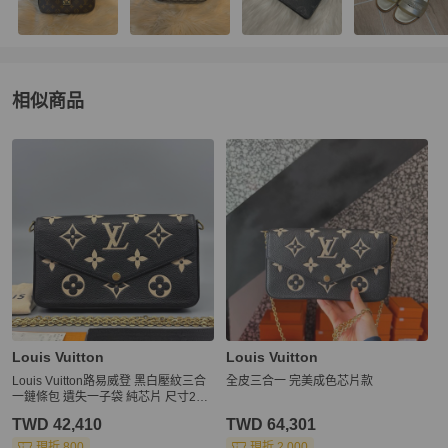
相似商品
更多相似
Louis Vuitton
女包
推薦精品
Louis Vuitton
Louis Vuitton
Louis Vuitton路易威登 黑白壓紋三合
全皮三合一 完美成色芯片款
一鏈條包 遺失一子袋 純芯片 尺寸21*
12
TWD 42,410
TWD 64,301
現折 800
現折 2,000