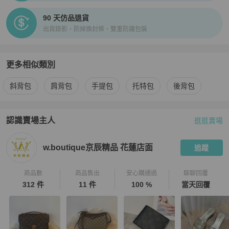
90 天仿品退貨
出貨錄影、防掉換封條、雙重防護包裝
更多相似類別
更多
Louis Vuitton
女包
相似商品推薦
斜背包
肩背包
手提包
托特包
後背包
認識賣場主人
逛逛賣場
PopChill 拍拍圈嚴選賣家
w.boutique京辰精品 花蓮店面
介紹
w.boutique京辰精品 花蓮店面
追蹤
商品數
商品售出
安心購通過
聊聊回覆
312 件
11 件
100 %
當天回覆