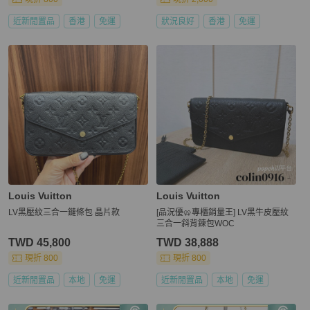
近新閒置品
香港
免運
狀況良好
香港
免運
Louis Vuitton
Louis Vuitton
LV黑壓紋三合一鏈條包 晶片款
[品況優🥨專櫃銷量王] LV黑牛皮壓紋
三合一斜背鍊包WOC
TWD 45,800
TWD 38,888
現折 800
現折 800
近新閒置品
本地
免運
近新閒置品
本地
免運