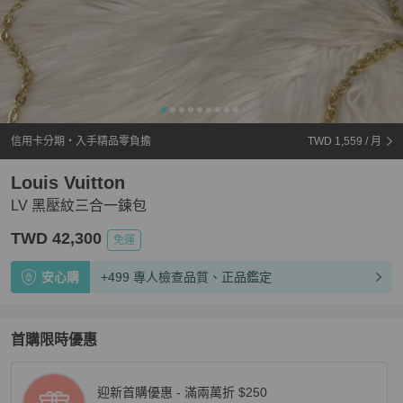
信用卡分期・入手精品零負擔
TWD 1,559
/ 月
Louis Vuitton
LV 黑壓紋三合一鍊包
TWD 42,300
免運
安心購
+499 專人檢查品質、正品鑑定
首購限時優惠
迎新首購優惠 - 滿兩萬折 $250