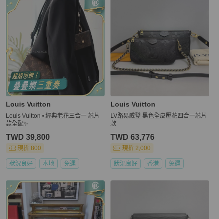
Louis Vuitton
Louis Vuitton
Louis Vuitton • 經典老花三合一 芯片
LV路易威登 黑色全皮壓花四合一芯片
款全配✨
款
TWD 39,800
TWD 63,776
現折 800
現折 2,000
狀況良好
本地
免運
狀況良好
香港
免運