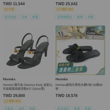
TWD 11,544
TWD 25,042
9 折
現折 800
狀況良好
日本
免運
近新閒置品
香港
免運
Hermès
Hermès
Hermes 展示品 Glamour Kelly 金釦山
Hermes愛馬仕黑色水鑽H拖 36碼98
羊皮緞面高跟涼鞋#37.5(Noir黑)
新
TWD 29,800
TWD 18,576
現折 800
全新品
本地
免運
狀況良好
香港
免運