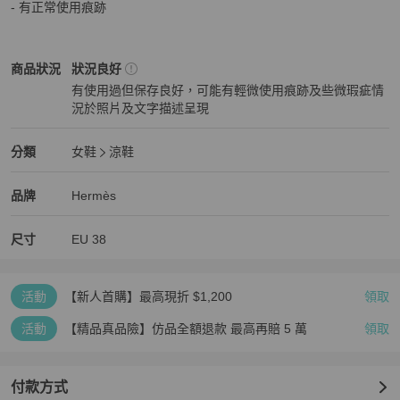
- 有正常使用痕跡
Hermès
女鞋
商品狀態與細節
商品狀況
狀況良好
有使用過但保存良好，可能有輕微使用痕跡及些微瑕疵情
況於照片及文字描述呈現
狀況良好
Hermès
女鞋
分類資訊
分類
女鞋
涼鞋
女鞋
/
涼鞋
推薦
Hermès
Hermès
精品
推薦清單
女鞋
品牌介紹
品牌
Hermès
尺寸
EU
38
活動
【新人首購】最高現折 $1,200
領取
活動
【精品真品險】仿品全額退款 最高再賠 5 萬
領取
付款方式