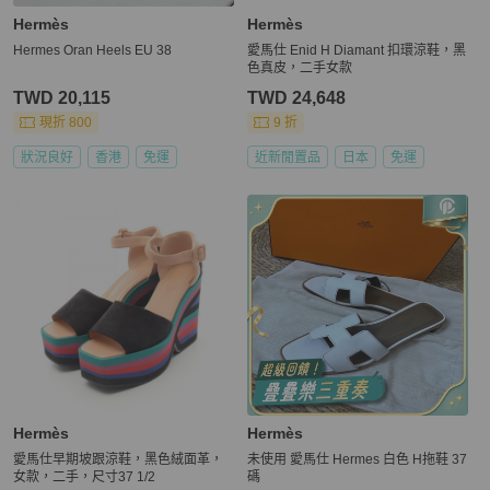
Hermès
Hermès
Hermes Oran Heels EU 38
愛馬仕 Enid H Diamant 扣環涼鞋，黑
色真皮，二手女款
TWD 20,115
TWD 24,648
現折 800
9 折
狀況良好
香港
免運
近新閒置品
日本
免運
Hermès
Hermès
愛馬仕早期坡跟涼鞋，黑色絨面革，
未使用 愛馬仕 Hermes 白色 H拖鞋 37
女款，二手，尺寸37 1/2
碼