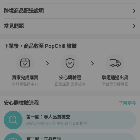
跨境商品配送說明
常見問題
下單後，商品收至 PopChill 檢驗
買家完成購買
安心購驗證
驗證通過出貨
收貨至驗證中心
正品鑑定 品質檢查
平台發貨給買家
安心購檢驗流程
了解更多
PopChill拍拍圈正品驗證、安心購檢驗流程介紹
第一關：專人品質檢查
確認商品狀況、配件等 符合頁面描述
第二關：正品鑑定