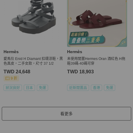
Hermès
Hermès
愛馬仕 Enid H Diamant 扣環涼鞋，黑
未使用閒置Hermes Oran 酒紅色 H拖
色真皮，二手女款，尺寸 37 1/2
鞋39碼-40碼可穿
TWD 24,648
TWD 18,903
9 折
狀況良好
日本
免運
近新閒置品
香港
免運
看更多