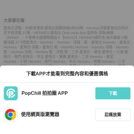
大家都在看
愛馬仕涼鞋
、
99新未使用 愛馬仕細鑽高跟h拖38碼
、
Hermes涼鞋愛馬仕白色印
花平底涼鞋 37碼
、
HERMES 愛馬仕 Oran veau box 金棕色 涼鞋/拖鞋
（26400）
、
＊奢華大道國際精品＊【H0412】HERMES橘紅色 絲巾緞面 H粗
跟涼鞋 37.5號
愛馬仕
、
Hermès
、
Hermes
、
涼鞋
、
鞋
、
愛馬仕 Hermès
、
愛馬仕
Hermes
、
愛馬仕 涼鞋
、
愛馬仕 鞋
、
Hermès Hermes
、
Hermès 涼鞋
、
Hermès
鞋
、
Hermes 涼鞋
、
Hermes 鞋
、
涼鞋 鞋
、
二手 愛馬仕
、
便宜 愛馬仕
、
小資 愛
馬仕
、
熱門 愛馬仕
、
中古 愛馬仕
、
推薦 愛馬仕
、
二手 Hermès
、
便宜
Hermès
、
小資 Hermès
、
熱門 Hermès
、
中古 Hermès
、
推薦 Hermès
、
二手
Hermes
、
便宜 Hermes
、
小資 Hermes
、
熱門 Hermes
、
中古 Hermes
、
推薦
Hermes
、
二手 涼鞋
、
便宜 涼鞋
、
小資 涼鞋
、
熱門 涼鞋
、
中古 涼鞋
、
推薦 涼
下載APP才能看到完整內容和優惠價格
鞋
、
二手 鞋
、
便宜 鞋
、
小資 鞋
、
熱門 鞋
、
中古 鞋
、
推薦 鞋
PopChill 拍拍圈 APP
下載
上架
使用網頁版瀏覽器
忍痛放棄
議價
購買