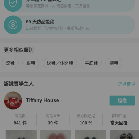
專業鑑定團隊、AI 儀器鑑定、正品證書
90 天仿品退貨
出貨錄影、防掉換封條、雙重防護包裝
更多相似類別
更多
Hermès
女鞋
相似商品推薦
涼鞋
跟鞋
球鞋／休閒鞋
平底鞋
拖鞋
認識賣場主人
逛逛賣場
PopChill 拍拍圈嚴選賣家
Tiffany House
介紹
Tiffany House
追蹤
商品數
商品售出
安心購通過
聊聊回覆
841 件
39 件
100 %
當天回覆