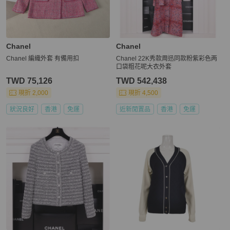
Chanel
Chanel
Chanel 編織外套 有備用扣
Chanel 22K秀款周迅同款粉紫彩色两
口袋粗花呢大衣外套
TWD 75,126
TWD 542,438
現折 2,000
現折 4,500
狀況良好
香港
免運
近新閒置品
香港
免運