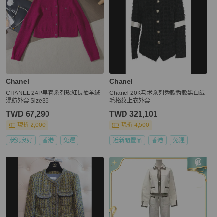
Chanel
Chanel
CHANEL 24P早春系列玫紅長袖羊絨
Chanel 20K马术系列秀款秀款黑白绒
混紡外套 Size36
毛格纹上衣外套
TWD 67,290
TWD 321,101
現折 2,000
現折 4,500
狀況良好
香港
免運
近新閒置品
香港
免運