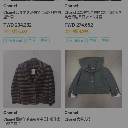
Chanel
Chanel
Chanel 12年孟买系列金色编织圆领阔
Chanel 22C秀款周迅同款粉色粗花呢
型外套
黑色滚边四口袋上衣外套
TWD 234,262
TWD 274,652
現折 4,500
現折 4,500
近新閒置品
香港
免運
近新閒置品
香港
免運
Chanel
Chanel
Chanel 橫紋羊毛西裝領中長針織外套
Chanel 女裝大褸
山茶花鈕扣