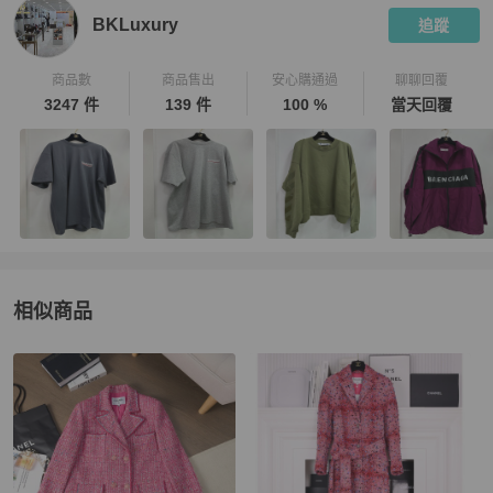
BKLuxury
追蹤
商品數
商品售出
安心購通過
聊聊回覆
3247 件
139 件
100 %
當天回覆
相似商品
更多相似
Chanel
女裝
推薦精品