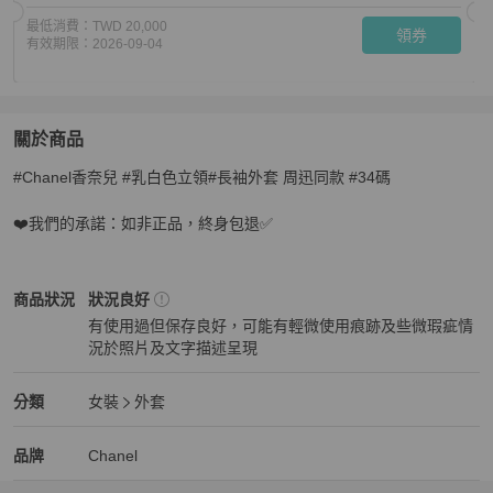
最低消費：
TWD 20,000
領券
有效期限：
2026-09-04
關於商品
關於
#Chanel香奈兒 #乳白色立領#長袖外套 周迅同款 #34碼

Chanel香奈兒 乳白色立領長袖外套 周迅同款 34碼
商品詳
❤️我們的承諾：如非正品，終身包退✅
Chanel
女裝
商品狀態與細節
商品狀況
狀況良好
有使用過但保存良好，可能有輕微使用痕跡及些微瑕疵情
況於照片及文字描述呈現
狀況良好
Chanel
女裝
分類資訊
分類
女裝
外套
女裝
/
外套
推薦
Chanel
Chanel
精品
推薦清單
女裝
品牌介紹
品牌
Chanel