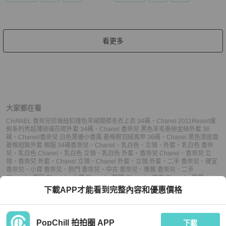
看更多
大家都在看
CHANEL 香奈兒珍珠紐扣撞色羊絨開襟毛衣上衣 34碼
、
Chanel 2011Resort度
假系列秀超薄琉璃花呢外套 34碼
、
Chanel 香奈兒 黑色羊毛泰迪金絲外套 36
碼
、
Chanel/香奈兒 白色黑邊小香風 菱格輕羽絨馬甲 36碼
、
Chanel 黑色漆皮面
菱格短裝外套 棉服 34碼
香奈兒
、
Chanel
、
乳白色
、
立領
、
外套
、
乳白色 香奈
兒
、
乳白色 Chanel
、
乳白色 立領
、
乳白色 外套
、
香奈兒 Chanel
、
香奈兒 立
領
、
香奈兒 外套
、
Chanel 立領
、
Chanel 外套
、
立領 外套
、
二手 香奈兒
、
便宜
香奈兒
、
小資 香奈兒
、
熱門 香奈兒
、
中古 香奈兒
、
推薦 香奈兒
、
二手
Chanel
、
便宜 Chanel
、
小資 Chanel
、
熱門 Chanel
、
中古 Chanel
、
推薦
Chanel
、
二手 立領
、
便宜 立領
、
小資 立領
、
熱門 立領
、
中古 立領
、
推薦 立
下載APP才能看到完整內容和優惠價格
領
、
二手 外套
、
便宜 外套
、
小資 外套
、
熱門 外套
、
中古 外套
、
推薦 外套
PopChill 拍拍圈 APP
下載