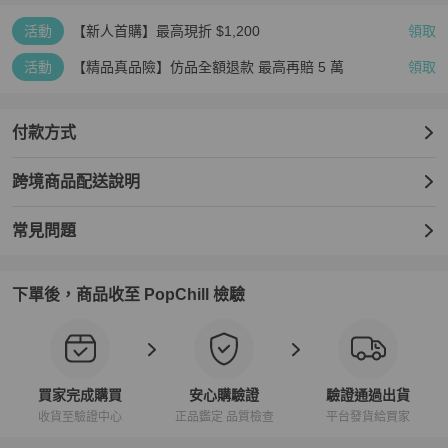
活動
【新人首購】最高現折 $1,200
領取
活動
【精品真品險】仿品全額退款 最高再賠 5 萬
領取
付款方式
跨境商品配送說明
常見問題
下單後，商品收至 PopChill 檢驗
買家完成購買
安心購驗證
驗證通過出貨
收貨至驗證中心
正品鑑定 品質檢查
平台發貨給買家