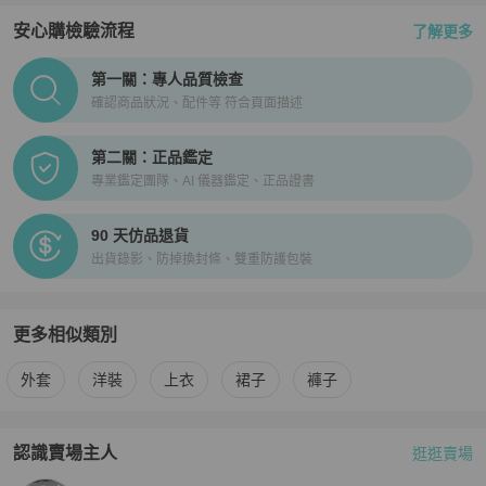
安心購檢驗流程
了解更多
PopChill拍拍圈正品驗證、安心購檢驗流程介紹
第一關：專人品質檢查
確認商品狀況、配件等 符合頁面描述
第二關：正品鑑定
專業鑑定團隊、AI 儀器鑑定、正品證書
90 天仿品退貨
出貨錄影、防掉換封條、雙重防護包裝
更多相似類別
更多
Chanel
女裝
相似商品推薦
外套
洋裝
上衣
裙子
褲子
認識賣場主人
逛逛賣場
PopChill 拍拍圈嚴選賣家
BKLuxury
介紹