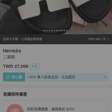
信用卡分期・入手精品零負擔
TWD 995
/ 月
Hermès
二舅鞋
TWD 27,000
免運
安心購
+499 專人檢查品質、正品鑑定
首購限時優惠
迎新首購優惠 - 滿兩萬折 $250