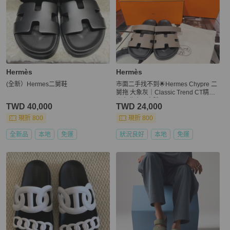
Hermès
Hermès
(全新）Hermes二舅鞋
市面二手找不到🌟Hermes Chypre 二
舅拖 大象灰｜Classic Trend CT精品
｜台北東區實體
TWD 40,000
TWD 24,000
現折 800
現折 800
全新品
本地
免運
狀況良好
本地
免運