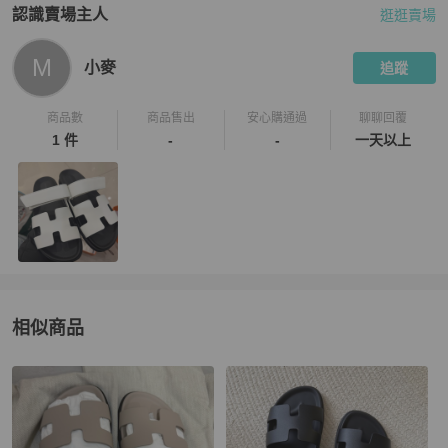
認識賣場主人
逛逛賣場
PopChill 拍拍圈嚴選賣家
小麥
介紹
M
小麥
追蹤
商品數
商品售出
安心購通過
聊聊回覆
1 件
-
-
一天以上
相似商品
更多相似
Hermès
女鞋
推薦精品