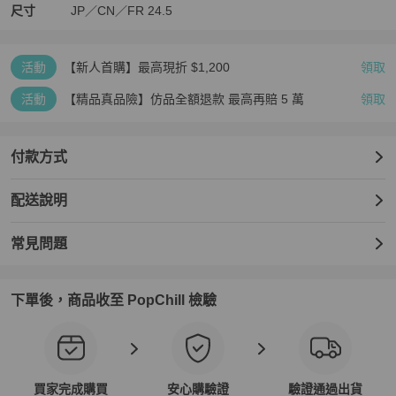
尺寸
JP／CN／FR
24.5
活動
【新人首購】最高現折 $1,200
領取
活動
【精品真品險】仿品全額退款 最高再賠 5 萬
領取
付款方式
配送說明
常見問題
下單後，商品收至 PopChill 檢驗
買家完成購買
安心購驗證
驗證通過出貨