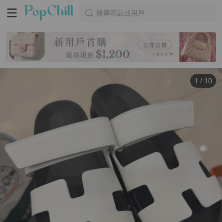
搜尋商品或用戶
1
/
10