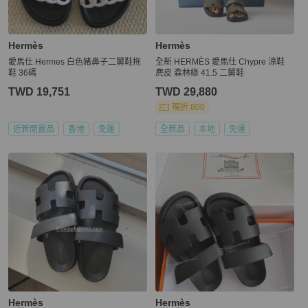
Hermès
Hermès
愛馬仕 Hermes 白色豬鼻子二舅鞋拖
全新 HERMÈS 愛馬仕 Chypre 涼鞋
鞋 36碼
麂皮 森林綠 41.5 二舅鞋
TWD 19,751
TWD 29,880
現折 800
近新閒置品
香港
免運
全新品
本地
免運
Hermès
Hermès