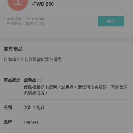
-TWD 250
最低消費：
TWD 20,000
領券
有效期限：
2026-09-08
關於商品
關於
日本購入全新含鞋盒紙袋無購證
二舅鞋
商品詳情與購買須知
Hermès
女鞋
商品狀態與細節
商品狀況
全新品
僅離櫃且從未使用／試用過。無任何放置痕跡，可能含原
包裝或吊牌。
全新品
Hermès
女鞋
分類資訊
分類
女鞋
拖鞋
女鞋
/
拖鞋
推薦
Hermès
Hermès
精品
推薦清單
女鞋
品牌介紹
品牌
Hermès