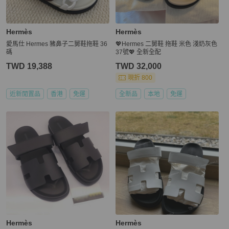
Hermès
Hermès
愛馬仕 Hermes 豬鼻子二舅鞋拖鞋 36
💖Hermes 二舅鞋 拖鞋 米色 淺奶灰色
碼
37號💖 全新全配
TWD 19,388
TWD 32,000
現折 800
近新閒置品
香港
免運
全新品
本地
免運
Hermès
Hermès