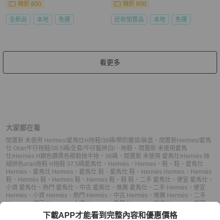
現折 800
現折 800
全新品
本地
免運
近新閒置品
本地
免運
看更多
大家都在看
閒置新 未使用 Hermes/愛馬仕H拖鞋/38碼/帶防塵袋/無盒
、
閒置新Hermes/愛馬
仕 Oran牛仔拖鞋/38.5碼/全套/牛仔藍拼白/
、
拖鞋
、
閒置新 未使用愛馬
仕/Hermès H銀色鑽黑色穆勒拖半拖，36碼
、
閒置新 未使用 愛馬仕/Hermès 絲
絨拼色oran拖鞋 H拖鞋 37.5碼
愛馬仕
、
Hermès
、
Hermes
、
鞋
、
鞋
、
愛馬仕
Hermès
、
愛馬仕 Hermes
、
愛馬仕 鞋
、
愛馬仕 鞋
、
Hermès Hermes
、
Hermès
鞋
、
Hermès 鞋
、
Hermes 鞋
、
Hermes 鞋
、
鞋 鞋
、
二手 愛馬仕
、
便宜 愛馬仕
、
小資 愛馬仕
、
熱門 愛馬仕
、
中古 愛馬仕
、
推薦 愛馬仕
、
二手 Hermès
、
便宜
Hermès
、
小資 Hermès
、
熱門 Hermès
、
中古 Hermès
、
推薦 Hermès
、
二手
Hermes
、
便宜 Hermes
、
小資 Hermes
、
熱門 Hermes
、
中古 Hermes
、
推薦
Hermes
、
二手 鞋
、
便宜 鞋
、
小資 鞋
、
熱門 鞋
、
中古 鞋
、
推薦 鞋
、
二手 鞋
、
便
下載APP才能看到完整內容和優惠價格
宜 鞋
、
小資 鞋
、
熱門 鞋
、
中古 鞋
、
推薦 鞋