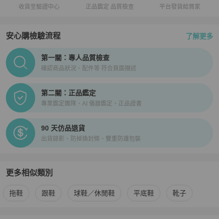
收貨至驗證中心
正品鑑定 品質檢查
平台發貨給買家
安心購檢驗流程
了解更多
PopChill拍拍圈正品驗證、安心購檢驗流程介紹
第一關：專人品質檢查
確認商品狀況、配件等 符合頁面描述
第二關：正品鑑定
專業鑑定團隊、AI 儀器鑑定、正品證書
90 天仿品退貨
出貨錄影、防掉換封條、雙重防護包裝
更多相似類別
更多
Hermès
女鞋
相似商品推薦
拖鞋
跟鞋
球鞋／休閒鞋
平底鞋
靴子