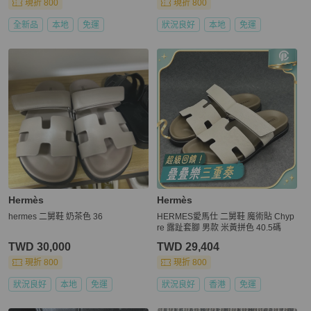
現折 800
現折 800
全新品
本地
免運
狀況良好
本地
免運
Hermès
Hermès
hermes 二舅鞋 奶茶色 36
HERMES愛馬仕 二舅鞋 魔術貼 Chyp
re 露趾套腳 男款 米黃拼色 40.5碼
TWD 30,000
TWD 29,404
現折 800
現折 800
狀況良好
本地
免運
狀況良好
香港
免運