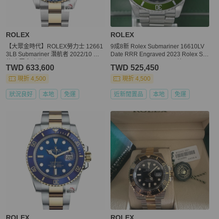
ROLEX
ROLEX
【大眾金時代】ROLEX勞力士 12661
9成8新 Rolex Submariner 16610LV
3LB Submariner 潛航者 2022/10 新
Date RRR Engraved 2023 Rolex Ser
款 大眾金時代B1460
vice Card Full Set (Ora思英)
TWD 633,600
TWD 525,450
現折 4,500
現折 4,500
狀況良好
本地
免運
近新閒置品
本地
免運
ROLEX
ROLEX