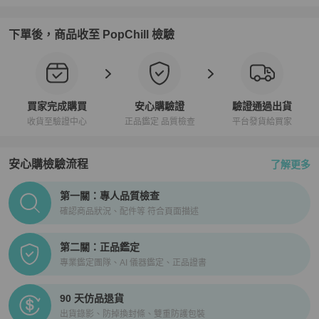
下單後，商品收至 PopChill 檢驗
買家完成購買
安心購驗證
驗證通過出貨
收貨至驗證中心
正品鑑定 品質檢查
平台發貨給買家
安心購檢驗流程
了解更多
PopChill拍拍圈正品驗證、安心購檢驗流程介紹
第一關：專人品質檢查
確認商品狀況、配件等 符合頁面描述
第二關：正品鑑定
專業鑑定團隊、AI 儀器鑑定、正品證書
90 天仿品退貨
出貨錄影、防掉換封條、雙重防護包裝