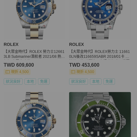
ROLEX
ROLEX
【大眾金時代】ROLEX 勞力士12661
【大眾金時代】ROLEX勞力士 11661
3LB Submariner潛航者 2021/08 熱門
0LN後改116659SABR 2018/01卡 精
年輕 大眾金時代B1478
鑲渣男款 時間管理大師 後加寶石鑽圈/
TWD 609,600
TWD 453,600
鑽腳 大眾金時代B1498
現折 4,500
現折 4,500
狀況良好
本地
免運
狀況良好
本地
免運