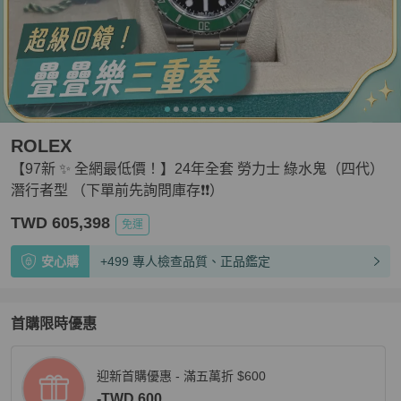
ROLEX
【97新 ✨ 全網最低價！】24年全套 勞力士 綠水鬼（四代）
潛行者型 （下單前先詢問庫存❗️❗️）
TWD 605,398
免運
安心購
+499 專人檢查品質、正品鑑定
首購限時優惠
迎新首購優惠 - 滿五萬折 $600
-TWD 600