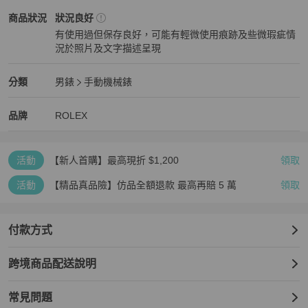
⚠️全網最低價❗️我們客單利潤只有5%，只賺物流服務費❗️絕對全網最低
ROLEX
男錶
商品狀態與細節
商品狀況
狀況良好
💰

有使用過但保存良好，可能有輕微使用痕跡及些微瑕疵情
本店每單貨品要被平台扣除高昂手續費。走平台本就是花錢買信任保
況於照片及文字描述呈現
障，謝絕砍價。以免浪費雙方時間❤️
狀況良好
ROLEX
男錶
分類資訊
分類
男錶
手動機械錶
男錶
/
手動機械錶
推薦
ROLEX
ROLEX
精品
推薦清單
男錶
品牌介紹
品牌
ROLEX
活動
【新人首購】最高現折 $1,200
領取
活動
【精品真品險】仿品全額退款 最高再賠 5 萬
領取
付款方式
跨境商品配送說明
常見問題