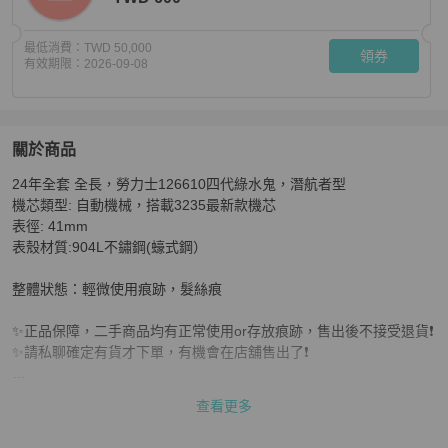
最低消費：
TWD 50,000
領券
有效期限：
2026-09-08
關於商品
關於
24年全套 全長，勞力士126610四代綠水鬼，潛航者型

【97新 ✨ 全網最低價！】24年全套 勞力士 綠水鬼（四代）
機芯類型: 自動機械，搭載3235最新款機芯

表徑: 41mm

表殼材質:904L不鏽鋼(蠔式鋼）

整體狀態：輕微使用痕跡，髮絲痕

✨正品保障，二手商品均有正常使用or存放痕跡，售出後不接受退貨❗️

✨請私聊確定有貨才下單，有機會在店舖售出了❗️

查看更多
🌇香港實體註冊公司，擁有完整日本中古回收供應鏈，專注二手精品
同行批發生意，開放B端批發價給C端客人❗️
