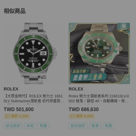
相似商品
更多相似
ROLEX
男錶
推薦精品
ROLEX
ROLEX
【大眾金時代】ROLEX 勞力士 1661
Rolex 勞力士潛航者系列 116610LV-0
0LV Submariner潛航者 初代停產款
002 綠鬼，錶徑 40，自動機械，保
鋁圈綠水鬼 大眾金時代B1236
卡、說明書全齊。
TWD 501,600
TWD 686,630
現折 4,500
現折 8,000
狀況良好
本地
免運
狀況良好
香港
免運