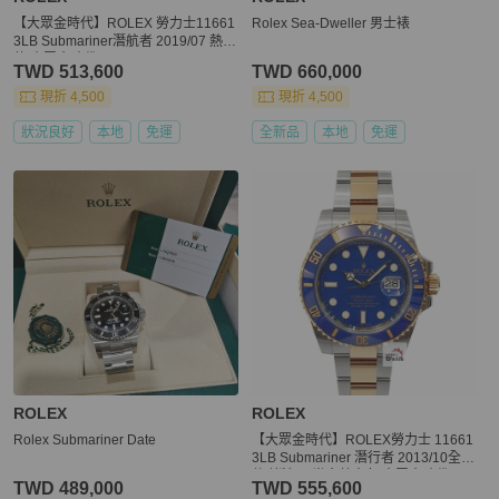
【大眾金時代】ROLEX 勞力士11661
Rolex Sea-Dweller 男士裱
3LB Submariner潛航者 2019/07 熱門
款 大眾金時代B1428
TWD 513,600
TWD 660,000
現折 4,500
現折 4,500
狀況良好
本地
免運
全新品
本地
免運
ROLEX
ROLEX
Rolex Submariner Date
【大眾金時代】ROLEX勞力士 11661
3LB Submariner 潛行者 2013/10全配
件 烤漆面 半金藍水鬼 大眾金時代B11
TWD 489,000
TWD 555,600
72