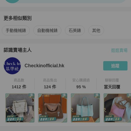
更多相似類別
更多
ROLEX
男錶
相似商品推薦
手動機械錶
自動機械錶
石英錶
其他
認識賣場主人
逛逛賣場
PopChill 拍拍圈嚴選賣家
Checkinofficial.hk
介紹
Checkinofficial.hk
追蹤
商品數
商品售出
安心購通過
聊聊回覆
1412 件
124 件
95 %
當天回覆