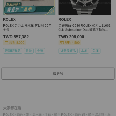
ROLEX
ROLEX
ROLEX 勞力士 黑水鬼 有日曆 25年
金鐸精品~2536 ROLEX 勞力士11661
全長
0LN Submariner Date蠔式恆動潛航
者日曆型黑水鬼自動上鍊男用腕錶 近
TWD 557,382
TWD 398,000
全新品
現折 8,000
現折 4,500
近新閒置品
香港
免運
近新閒置品
本地
免運
看更多
大家都在看
ROLEX
、
綠色
、
鋼
、
潛水錶
、
手錶
、
綠色 ROLEX
、
綠色 鋼
、
綠色 潛水錶
、
綠