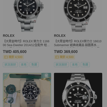
ROLEX
ROLEX
【大眾金時代】ROLEX 勞力士 1166
【大眾金時代】ROLEX勞力士 16610
00 Sea-Dweller 2014/12全配件 短期
Submariner 經典收藏品 鋁圈黑水鬼T
數 大眾金時代B779
25面盤 自然龜裂 珍珠網狀面盤 大眾
TWD 405,600
TWD 369,600
金時代B1283
現折 4,500
現折 4,500
狀況良好
本地
免運
狀況良好
本地
免運