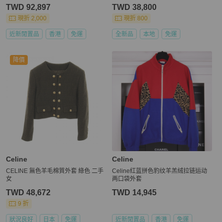
TWD 92,897
TWD 38,800
現折 2,000
現折 800
近新閒置品
香港
免運
全新品
本地
免運
降價
Celine
Celine
CELINE 無色羊毛棉質外套 綠色 二手
Celine红蓝拼色豹纹羊羔绒拉链运动
女
两口袋外套
TWD 48,672
TWD 14,945
9 折
狀況良好
日本
免運
近新閒置品
香港
免運