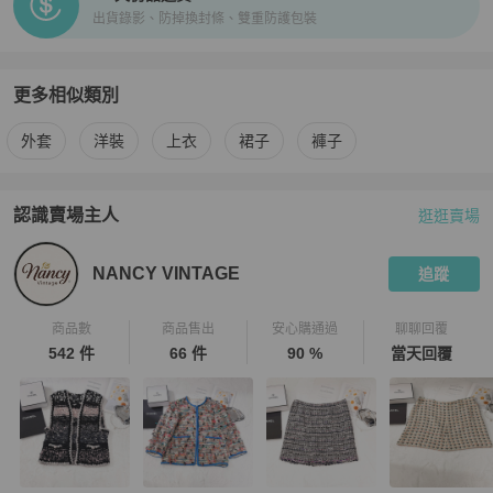
出貨錄影、防掉換封條、雙重防護包裝
更多相似類別
更多
Celine
女裝
相似商品推薦
外套
洋裝
上衣
裙子
褲子
認識賣場主人
逛逛賣場
PopChill 拍拍圈嚴選賣家
NANCY VINTAGE
介紹
NANCY VINTAGE
追蹤
商品數
商品售出
安心購通過
聊聊回覆
542 件
66 件
90 %
當天回覆