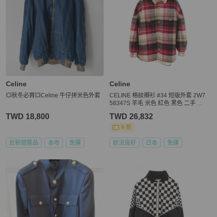
Celine
Celine
💥秋冬必買💥Celine 牛仔拼米色外套
CELINE 格紋襯衫 #34 短版外套 2W7
58347S 羊毛 米色 紅色 黑色 二手 女
款
TWD 18,800
TWD 26,832
9 折
近新閒置品
本地
免運
狀況良好
日本
免運