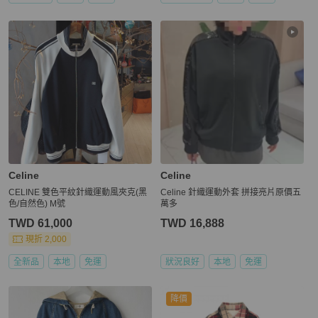
Celine
Celine
CELINE 雙色平紋針織運動風夾克(黑
Celine 針織運動外套 拼接亮片原價五
色/自然色) M號
萬多
TWD 61,000
TWD 16,888
現折 2,000
全新品
本地
免運
狀況良好
本地
免運
降價