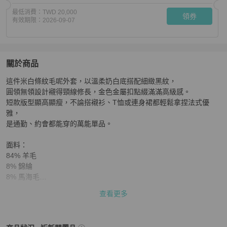
最低消費：
TWD 20,000
領券
有效期限：
2026-09-07
關於商品
關於
這件米白條紋毛呢外套，以溫柔奶白底搭配細緻黑紋，

CELINE 米色氣質條紋外套 易搭配
商品詳情與購買須知
圓領無領設計襯得頸線修長，金色金屬扣點綴滿滿高級感。

短款版型顯高顯瘦，不論搭襯衫、T恤或連身裙都輕鬆拿捏法式優
雅，

是通勤、約會都能穿的萬能單品。

面料：

84% 羊毛

8% 錦綸

8% 馬海毛

查看更多
主要里料

50% 莫代爾纖維

50% 粘䊹
