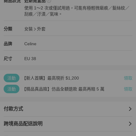
Celine
女裝
商品狀態與細節
商品狀況
近新閒置品
使用 1～2 次或僅試用過，可能有極輕微磨痕／髮絲紋／
尺寸 38

刮痕／汙漬／氣味。
肩 44cm

近新閒置品
胸 100cm

衣長 52cm

Celine
女裝
分類資訊
分類
女裝
外套
袖長 59cm
女裝
/
外套
推薦
Celine
Celine
精品
推薦清單
女裝
品牌介紹
品牌
Celine
尺寸
EU
38
活動
【新人首購】最高現折 $1,200
領取
活動
【精品真品險】仿品全額退款 最高再賠 5 萬
領取
付款方式
跨境商品配送說明