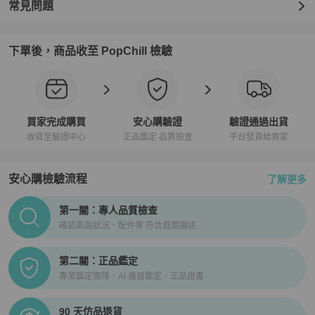
常見問題
下單後，商品收至 PopChill 檢驗
買家完成購買
安心購驗證
驗證通過出貨
收貨至驗證中心
正品鑑定 品質檢查
平台發貨給買家
安心購檢驗流程
了解更多
PopChill拍拍圈正品驗證、安心購檢驗流程介紹
第一關：專人品質檢查
確認商品狀況、配件等 符合頁面描述
第二關：正品鑑定
專業鑑定團隊、AI 儀器鑑定、正品證書
90 天仿品退貨