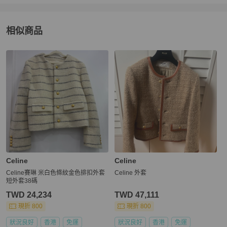
相似商品
更多相似
Celine
女裝
推薦精品
Celine
Celine
Celine賽琳 米白色條紋金色排扣外套
Celine 外套
短外套38碼
TWD 24,234
TWD 47,111
現折 800
現折 800
狀況良好
香港
免運
狀況良好
香港
免運