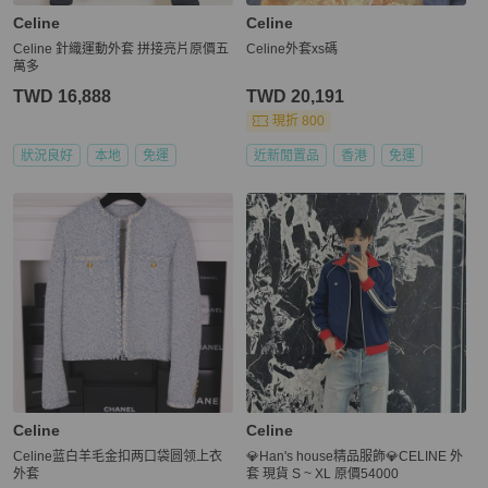
Celine
Celine
Celine 針織運動外套 拼接亮片原價五
Celine外套xs碼
萬多
TWD 16,888
TWD 20,191
現折 800
狀況良好
本地
免運
近新閒置品
香港
免運
Celine
Celine
Celine蓝白羊毛金扣两口袋圆领上衣
💎Han's house精品服飾💎CELINE 外
外套
套 現貨 S ~ XL 原價54000