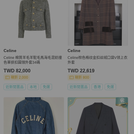
Celine
Celine
Celine 棉質羊毛羊駝毛馬海毛混紡撞
Celine棕色格纹金扣丝绒口袋V领上衣
色單排扣圓領外套34碼
外套
TWD 82,000
TWD 22,619
現折 2,000
現折 800
近新閒置品
本地
免運
近新閒置品
香港
免運