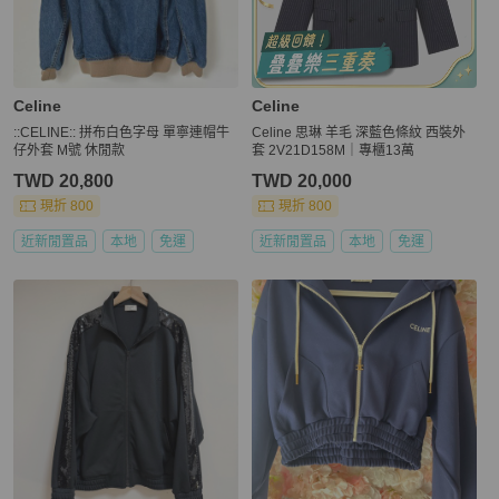
Celine
Celine
::CELINE:: 拼布白色字母 單寧連帽牛
Celine 思琳 羊毛 深藍色條紋 西裝外
仔外套 M號 休閒款
套 2V21D158M｜專櫃13萬
TWD 20,800
TWD 20,000
現折 800
現折 800
近新閒置品
本地
免運
近新閒置品
本地
免運