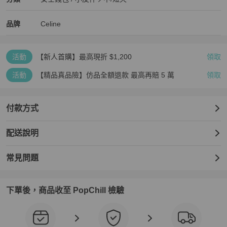
女士錢包 / 小皮件
/
中/短夾
推薦
Celine
Celine
精品
推薦清單
女士錢包 / 小皮件
品牌介紹
品牌
Celine
活動
【新人首購】最高現折 $1,200
領取
活動
【精品真品險】仿品全額退款 最高再賠 5 萬
領取
付款方式
配送說明
常見問題
下單後，商品收至 PopChill 檢驗