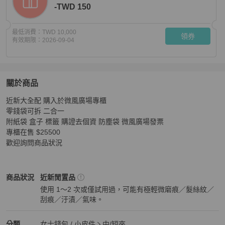
-TWD 150
最低消費：
TWD 10,000
領券
有效期限：
2026-09-04
關於商品
關於
近新大全配 購入於微風廣場專櫃

Celine 大全配 二合一短夾 TRIOMPHE配零錢袋短款錢包
零錢袋可拆 二合一

附紙袋 盒子 標籤 購證去個資 防塵袋 微風廣場發票

專櫃在售 $25500

歡迎詢問商品狀況
Celine
女士錢包 / 小皮件
商品狀態與細節
商品狀況
近新閒置品
使用 1～2 次或僅試用過，可能有極輕微磨痕／髮絲紋／
刮痕／汙漬／氣味。
近新閒置品
Celine
女士錢包 / 小皮件
分類資訊
分類
女士錢包 / 小皮件
中/短夾