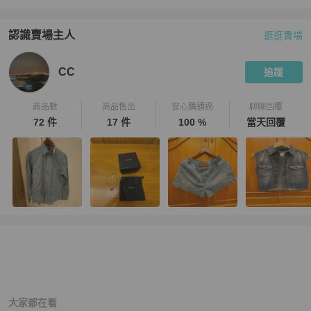
認識賣場主人
逛逛賣場
PopChill 拍拍圈嚴選賣家
CC
介紹
CC
追蹤
商品數
商品售出
安心購通過
聊聊回覆
72 件
17 件
100 %
當天回覆
大家都在看