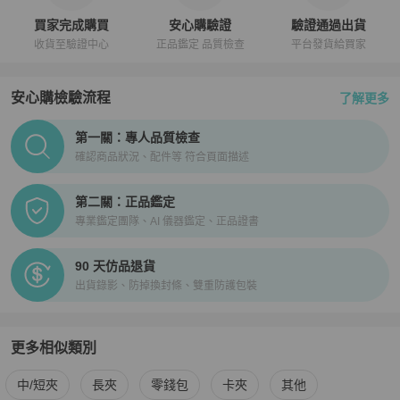
買家完成購買
安心購驗證
驗證通過出貨
收貨至驗證中心
正品鑑定 品質檢查
平台發貨給買家
安心購檢驗流程
了解更多
PopChill拍拍圈正品驗證、安心購檢驗流程介紹
第一關：專人品質檢查
確認商品狀況、配件等 符合頁面描述
第二關：正品鑑定
專業鑑定團隊、AI 儀器鑑定、正品證書
90 天仿品退貨
出貨錄影、防掉換封條、雙重防護包裝
更多相似類別
更多
Celine
女士錢包 / 小皮件
相似商品推薦
中/短夾
長夾
零錢包
卡夾
其他