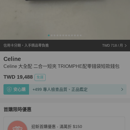
信用卡分期・入手精品零負擔
TWD 718
/ 月
Celine
Celine 大全配 二合一短夾 TRIOMPHE配零錢袋短款錢包
TWD 19,488
免運
安心購
+499 專人檢查品質、正品鑑定
首購限時優惠
迎新首購優惠 - 滿萬折 $150