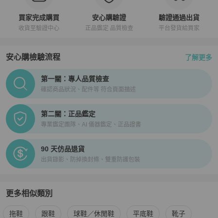
買家完成購買
安心購驗證
驗證通過出貨
收貨至驗證中心
正品鑑定 品質檢查
平台發貨給買家
安心購檢驗流程
了解更多
PopChill拍拍圈正品驗證、安心購檢驗流程介紹
第一關：專人品質檢查
確認商品狀況、配件等 符合頁面描述
第二關：正品鑑定
專業鑑定團隊、AI 儀器鑑定、正品證書
90 天仿品退貨
出貨錄影、防掉換封條、雙重防護包裝
更多相似類別
更多
Chanel
女鞋
相似商品推薦
拖鞋
跟鞋
球鞋／休閒鞋
平底鞋
靴子