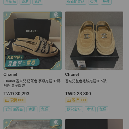
全新品
香港
免運
近新閒置品
香港
免運
Chanel
Chanel
Chanel 香奈兒 奶茶色 字母拖鞋 37碼
香奈兒駝色毛絨拖鞋36.5號
附件:盒子塵袋
TWD 30,293
TWD 23,800
現折 800
現折 800
近新閒置品
香港
免運
狀況良好
本地
免運