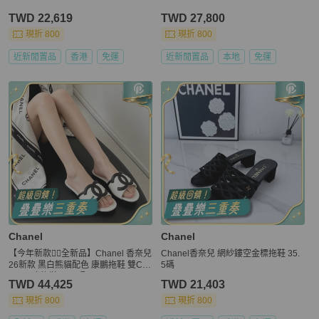
TWD 22,619
TWD 27,800
現折 800
現折 800
近新閒置品
香港
免運
近新閒置品
本地
免運
Chanel
Chanel
【今年新款❤️‍🔥全新品】Chanel 香奈兒
Chanel香奈兒 網紗鏤空金標拖鞋 35.
26新款 黑白熊貓配色 康鵬拖鞋 雙C L
5碼
ogo平底拖鞋 38.5碼
TWD 44,425
TWD 21,403
現折 800
現折 800