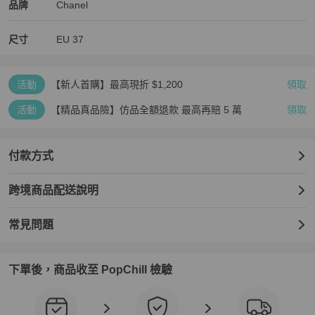
Chanel
Chanel
精品
推薦清單
女鞋
品牌介紹
品牌
Chanel
尺寸
EU
37
活動
【新人首購】最高現折 $1,200
領取
活動
【精品真品險】仿品全額退款 最高再賠 5 萬
領取
付款方式
跨境商品配送說明
常見問題
下單後，商品收至 PopChill 檢驗