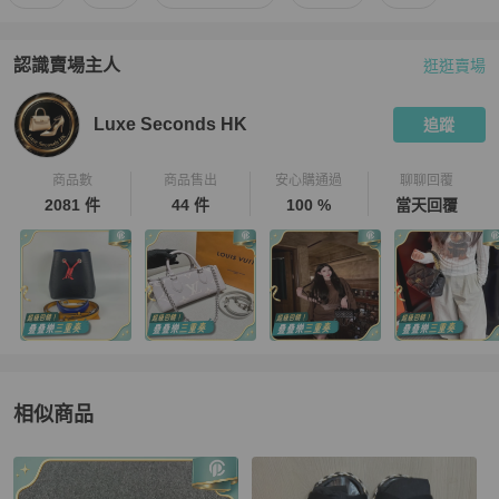
認識賣場主人
逛逛賣場
PopChill 拍拍圈嚴選賣家
Luxe Seconds HK
介紹
Luxe Seconds HK
追蹤
商品數
商品售出
安心購通過
聊聊回覆
2081 件
44 件
100 %
當天回覆
相似商品
更多相似
Chanel
女鞋
推薦精品