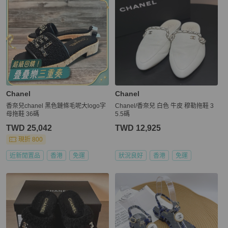
Chanel
Chanel
香奈兒chanel 黑色鏈條毛呢大logo字
Chanel/香奈兒 白色 牛皮 穆勒拖鞋 3
母拖鞋 36碼
5.5碼
TWD 25,042
TWD 12,925
現折 800
近新閒置品
香港
免運
狀況良好
香港
免運