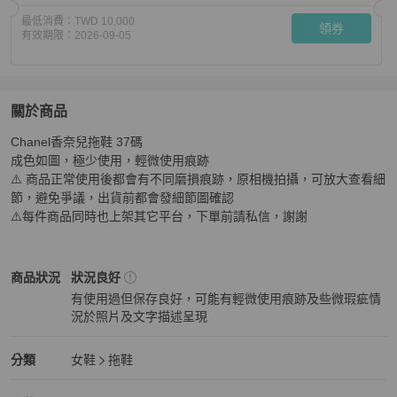
最低消費：
TWD 10,000
領券
有效期限：
2026-09-05
關於商品
關於
Chanel香奈兒拖鞋 37碼

Chanel香奈兒拖鞋 37碼
商品詳情與購買須知
成色如圖，極少使用，輕微使用痕跡

⚠️ 商品正常使用後都會有不同磨損痕跡，原相機拍攝，可放大查看細
節，避免爭議，出貨前都會發細節圖確認

⚠️每件商品同時也上架其它平台，下單前請私信，謝謝
Chanel
女鞋
商品狀態與細節
商品狀況
狀況良好
有使用過但保存良好，可能有輕微使用痕跡及些微瑕疵情
況於照片及文字描述呈現
狀況良好
Chanel
女鞋
分類資訊
分類
女鞋
拖鞋
女鞋
/
拖鞋
推薦