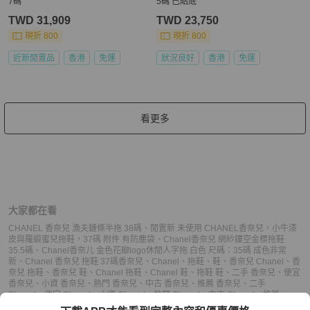
7碼
5碼 已貼底
TWD 31,909
TWD 23,750
現折 800
現折 800
近新閒置品
香港
免運
狀況良好
香港
免運
看更多
大家都在看
CHANEL 香奈兒 漁夫鏈條半拖 38碼
、
閒置新 未使用 CHANEL香奈兒，小牛漆
皮與羅緞蜜兒拖鞋，37碼 附件 有防塵袋
、
Chanel香奈兒 網紗鏤空金標拖鞋
35.5碼
、
Chanel香奈儿 金色花瓣logo休閒人字拖 白色 尺碼：35碼 成色非常
新
、
Chanel 香奈兒 拖鞋 37碼
香奈兒
、
Chanel
、
拖鞋
、
鞋
、
香奈兒 Chanel
、
香
奈兒 拖鞋
、
香奈兒 鞋
、
Chanel 拖鞋
、
Chanel 鞋
、
拖鞋 鞋
、
二手 香奈兒
、
便宜
香奈兒
、
小資 香奈兒
、
熱門 香奈兒
、
中古 香奈兒
、
推薦 香奈兒
、
二手
Chanel
、
便宜 Chanel
、
小資 Chanel
、
熱門 Chanel
、
中古 Chanel
、
推薦
Chanel
、
二手 拖鞋
、
便宜 拖鞋
、
小資 拖鞋
、
熱門 拖鞋
、
中古 拖鞋
、
推薦 拖