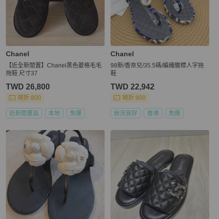
Chanel
Chanel
【近全新閒置】Chanel黑色菱格毛毛
98新/香奈兒/35.5碼/編織徽標人字拖
拖鞋 尺寸37
鞋
TWD 26,800
TWD 22,942
現折 800
現折 800
近新閒置品
本地
免運
狀況良好
香港
免運