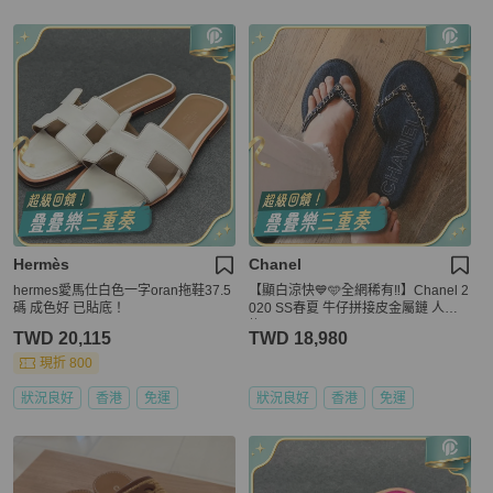
Hermès
Chanel
hermes愛馬仕白色一字oran拖鞋37.5
【顯白涼快💙🩵全網稀有‼️】Chanel 2
碼 成色好 已貼底！
020 SS春夏 牛仔拼接皮金屬鏈 人字
拖
TWD 20,115
TWD 18,980
現折 800
狀況良好
香港
免運
狀況良好
香港
免運