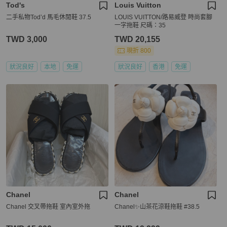
Tod's
Louis Vuitton
二手私物Tod’d 馬毛休閒鞋 37.5
LOUIS VUITTON/路易威登 時尚套腳
一字拖鞋 尺碼：35
TWD 3,000
TWD 20,155
現折 800
狀況良好
本地
免運
狀況良好
香港
免運
Chanel
Chanel
Chanel 交叉帶拖鞋 室內室外拖
Chanel✨山茶花涼鞋拖鞋 #38.5