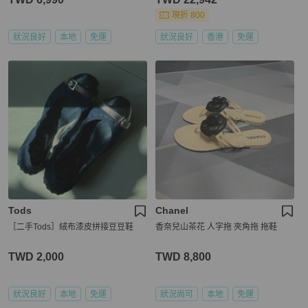
現折 800
狀況良好
本地
免運
狀況良好
香港
免運
Tods
Chanel
［二手Tods］絨布漆皮拼接豆豆鞋
香奈兒山茶花 人字拖 夾角拖 拖鞋
TWD 2,000
TWD 8,800
狀況良好
本地
免運
狀況尚可
本地
免運