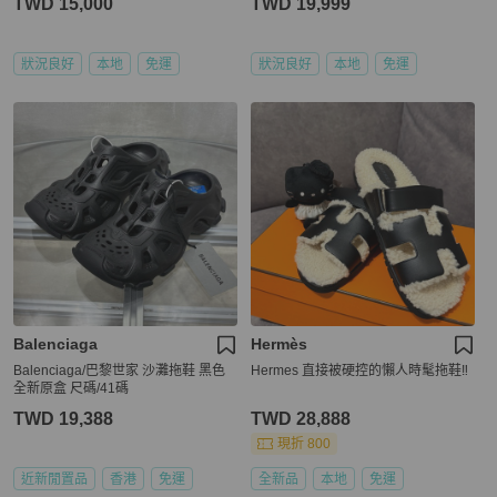
TWD 15,000
TWD 19,999
狀況良好
本地
免運
狀況良好
本地
免運
Balenciaga
Hermès
Balenciaga/巴黎世家 沙灘拖鞋 黑色
Hermes 直接被硬控的懶人時髦拖鞋‼️
全新原盒 尺碼/41碼
TWD 19,388
TWD 28,888
現折 800
近新閒置品
香港
免運
全新品
本地
免運