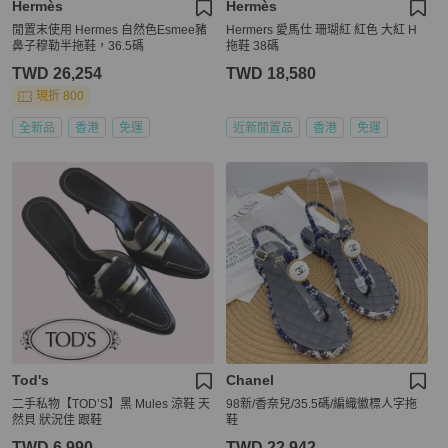
Hermès
Hermès
閒置末使用 Hermes 自然色Esmee豬
Hermers 愛馬仕 珊瑚紅 紅色 大紅 H
鼻子穆勒半拖鞋，36.5碼
拖鞋 38碼
TWD 26,254
TWD 18,580
現折 800
全新品
香港
免運
近新閒置品
香港
免運
Tod's
Chanel
二手私物【TOD’S】黑 Mules 涼鞋 天
98新/香奈兒/35.5碼/編織徽標人字拖
然貝 狀況佳 跟鞋
鞋
TWD 6,990
TWD 22,942