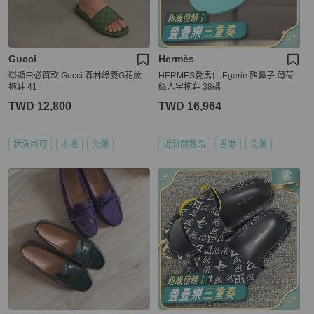
Gucci
Hermès
💥顯白必買款 Gucci 森林綠雙G花紋
HERMES愛馬仕 Egerie 豬鼻子 薄荷
拖鞋 41
綠人字拖鞋 38碼
TWD 12,800
TWD 16,964
狀況尚可
本地
免運
近新閒置品
香港
免運