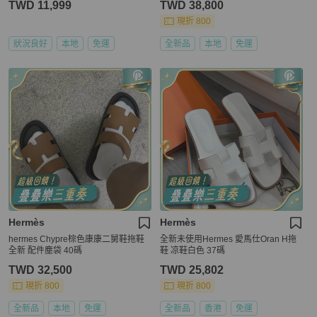
TWD 11,999
TWD 38,800
現折 800
狀況良好
本地
免運
全新品
本地
免運
Hermès
Hermès
hermes Chypre棕色康康二舅鞋拖鞋
全新未使用Hermes 愛馬仕Oran H拖
全新 配件塵袋 40碼
鞋 凉鞋白色 37碼
TWD 32,500
TWD 25,802
現折 800
現折 800
全新品
本地
免運
全新品
香港
免運