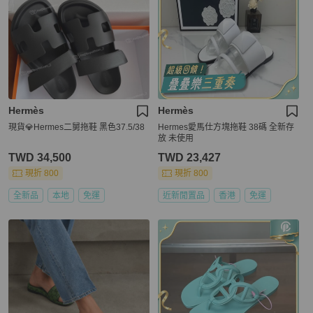
Hermès
Hermès
現貨💎Hermes二舅拖鞋 黑色37.5/38
Hermes愛馬仕方塊拖鞋 38碼 全新存
放 未使用
TWD 34,500
TWD 23,427
現折 800
現折 800
全新品
本地
免運
近新閒置品
香港
免運