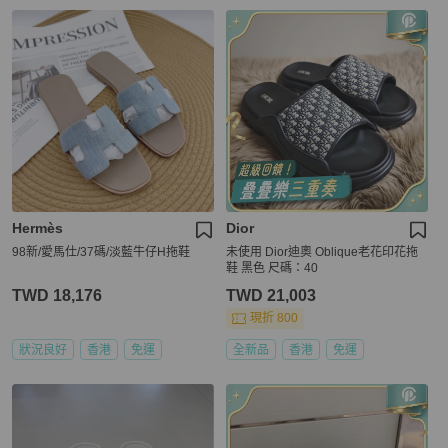
Hermès
Dior
98新/愛馬仕/37碼/淡藍牛仔H拖鞋
未使用 Dior迪奧 Oblique老花印花拖
鞋 黑色 尺碼：40
TWD 18,176
TWD 21,003
現折 800
狀況良好
香港
免運
全新品
香港
免運