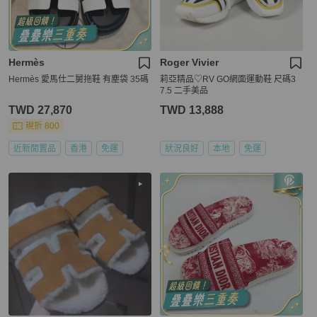
Hermès
Roger Vivier
Hermès 愛馬仕二舅拖鞋 有塵袋 35碼
莉亞精品♡RV GO網面運動鞋 尺碼3
7.5 二手美品
TWD 27,870
TWD 13,888
現折 800
近新閒置品
香港
免運
狀況良好
本地
免運