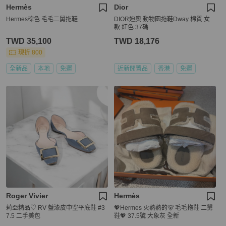
Hermès
Dior
Hermes棕色 毛毛二舅拖鞋
DIOR迪奧 動物園拖鞋Dway 棉質 女
款 紅色 37碼
TWD 35,100
TWD 18,176
現折 800
全新品
本地
免運
近新閒置品
香港
免運
Roger Vivier
Hermès
莉亞精品♡ RV 藍漆皮中空平底鞋 #3
💖Hermes 火熱熱的🐻 毛毛拖鞋 二舅
7.5 二手美包
鞋💖 37.5號 大象灰 全新