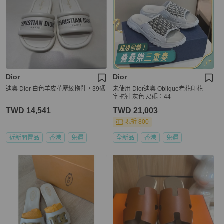
Dior
Dior
迪奧 Dior 白色羊皮革壓紋拖鞋，39碼
未使用 Dior迪奧 Oblique老花印花一
字拖鞋 灰色 尺碼：44
TWD 14,541
TWD 21,003
現折 800
近新閒置品
香港
免運
全新品
香港
免運