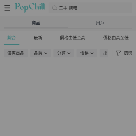
二手 拖鞋
商品
用戶
綜合
最新
價格由低至高
價格由高至低
優惠商品
品牌
分類
價格
出貨地點
篩選