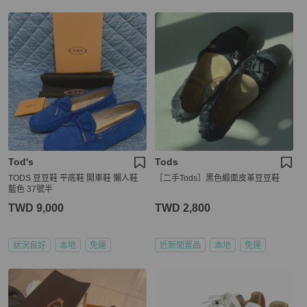
Tod's
Tods
TODS 豆豆鞋 平底鞋 開車鞋 懶人鞋
［二手Tods］黑色緞面皮革豆豆鞋
藍色 37號半
TWD 9,000
TWD 2,800
狀況良好
本地
免運
近新閒置品
本地
免運