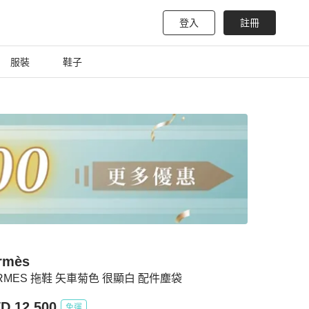
登入
註冊
服裝
鞋子
rmès
RMES 拖鞋 矢車菊色 很顯白 配件塵袋
D 12,500
免運