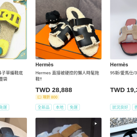
Hermès
Hermès
豬鼻子草編鞋底
Hermes 直接被硬控的懶人時髦拖
95新/愛馬仕/
件塵袋
鞋‼️
TWD 28,888
TWD 19,
現折 800
免運
全新品
本地
免運
狀況良好