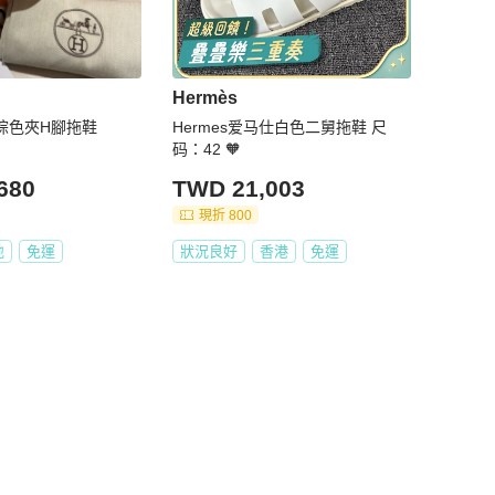
Hermès
新棕色夾H腳拖鞋
Hermes爱马仕白色二舅拖鞋 尺
码：42 🧡
680
TWD 21,003
現折 800
地
免運
狀況良好
香港
免運