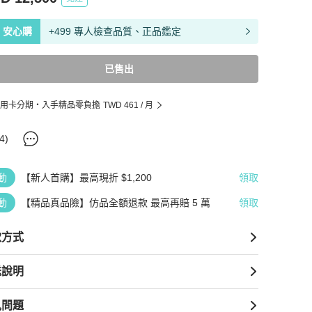
安心購
+499 專人檢查品質、正品鑑定
已售出
用卡分期・入手精品零負擔
TWD 461
/ 月
4
)
動
【新人首購】最高現折 $1,200
領取
動
【精品真品險】仿品全額退款 最高再賠 5 萬
領取
款方式
送說明
見問題