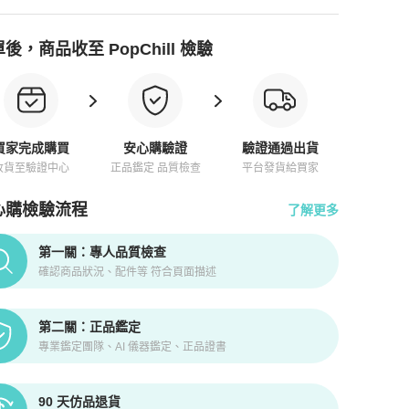
後，商品收至 PopChill 檢驗
買家完成購買
安心購驗證
驗證通過出貨
收貨至驗證中心
正品鑑定 品質檢查
平台發貨給買家
心購檢驗流程
了解更多
pChill拍拍圈正品驗證、安心購檢驗流程介紹
第一關：專人品質檢查
確認商品狀況、配件等 符合頁面描述
第二關：正品鑑定
專業鑑定團隊、AI 儀器鑑定、正品證書
90 天仿品退貨