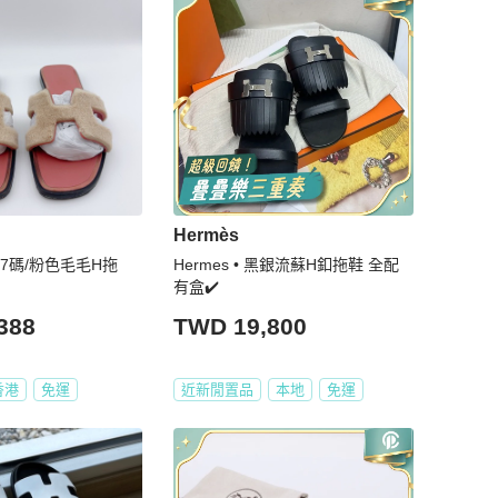
Hermès
37碼/粉色毛毛H拖
Hermes • 黑銀流蘇H釦拖鞋 全配
有盒✔️
388
TWD 19,800
香港
免運
近新閒置品
本地
免運