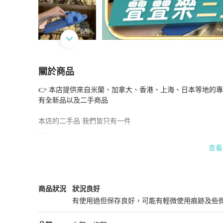
關於商品
關於
👉 本店提供來自米蘭、加拿大、香港、上海、日本等地的專屬
HERMES 拖鞋 矢車菊色 很顯白 配件塵袋
商品
有全新品以及二手商品

本店的二手品 我們皆只有一件

建議您如果喜歡的話請盡快下單,我們會立即為你處理訂單,感
查看
下標前請先詢問商品是否售出，感恩🙏     

支持零卡分期  歡迎詢問

Hermès
女鞋
商品狀態與細節
商品狀況
狀況良好
有使用過但保存良好，可能有輕微使用痕跡及些
如果是二手品售出不退

狀況良好