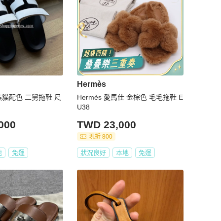
Hermès
熊貓配色 二舅拖鞋 尺
Hermès 愛馬仕 金棕色 毛毛拖鞋 E
U38
000
TWD 23,000
現折 800
地
免運
狀況良好
本地
免運