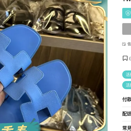
信
(
活
活
付
配
常