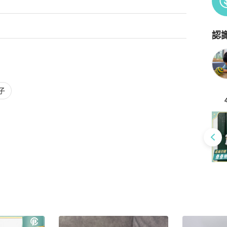
認
Po
子