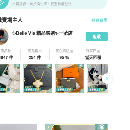
出貨錄影、防掉換封條、雙重防護包裝
識賣場主人
逛逛賣場
pChill 拍拍圈嚴選賣家
✨Belle Vie 精品嚴選✨一號店
介紹
✨Belle Vie 精品嚴選✨一號店
追蹤
商品數
商品售出
安心購通過
聊聊回覆
4847 件
254 件
95 %
當天回覆