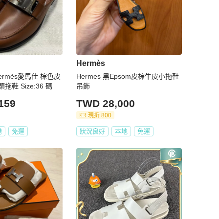
Hermès
ermès愛馬仕 棕色皮
Hermes 黑Epsom皮棕牛皮小拖鞋
鞋 Size:36 碼
吊飾
159
TWD 28,000
現折 800
港
免運
狀況良好
本地
免運