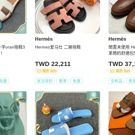
Hermès
Hermès
字oran拖鞋3
Hermes爱马仕 二舅拖鞋
閒置未使用 H
底！
革簡約舒適包頭拖
TWD 22,211
TWD 37,
現折 800
現折 800
免運
狀況良好
香港
免運
全新品
香