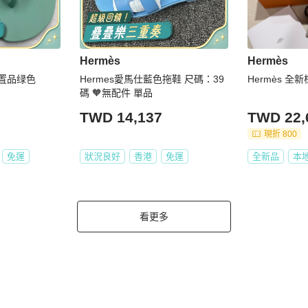
Hermès
Hermès
閒置品绿色
Hermes愛馬仕藍色拖鞋 尺碼：39
Hermès 全
碼 🧡無配件 單品
TWD 14,137
TWD 22,
現折 800
免運
狀況良好
香港
免運
全新品
本
看更多