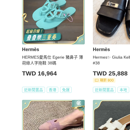
Hermès
Hermès
HERMES愛馬仕 Egerie 豬鼻子 薄
Hermes✨ Giulia 
荷綠人字拖鞋 38碼
#38
TWD 16,964
TWD 25,888
現折 800
近新閒置品
香港
免運
近新閒置品
本地