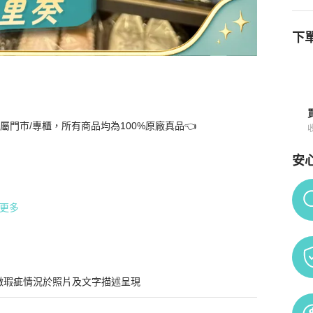
下單
門市/專櫃，所有商品均為100%原廠真品👈

詳情與購買須知
安
Po
謝您對我們的理解與支持🙏

更多
微瑕疵情況於照片及文字描述呈現