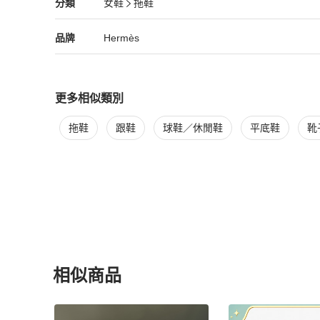
Hermès
女鞋
分類資訊
分類
女鞋
拖鞋
下單前請先確認好尺寸唷
女鞋
/
拖鞋
推薦
Hermès
Hermès
精品
推薦清單
女鞋
品牌介紹
品牌
Hermès
更多相似類別
更多
Hermès
女鞋
相似商品推薦
拖鞋
跟鞋
球鞋／休閒鞋
平底鞋
靴
相似商品
更多相似
Hermès
女鞋
推薦精品