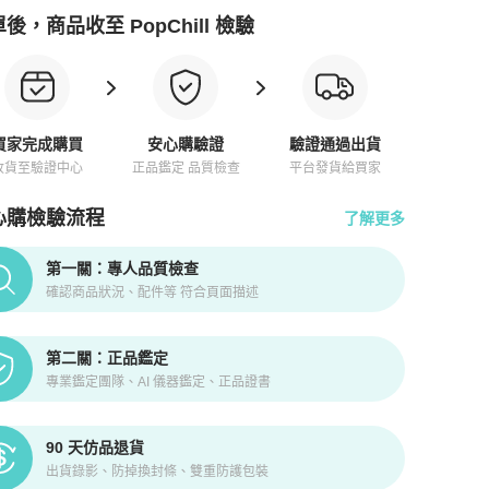
後，商品收至 PopChill 檢驗
買家完成購買
安心購驗證
驗證通過出貨
收貨至驗證中心
正品鑑定 品質檢查
平台發貨給買家
心購檢驗流程
了解更多
pChill拍拍圈正品驗證、安心購檢驗流程介紹
第一關：專人品質檢查
確認商品狀況、配件等 符合頁面描述
第二關：正品鑑定
專業鑑定團隊、AI 儀器鑑定、正品證書
90 天仿品退貨
出貨錄影、防掉換封條、雙重防護包裝