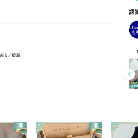
網最低💰

認
保障，謝絕大幅砍價。以免浪費雙方時間❤️
Po
絲巾／披肩