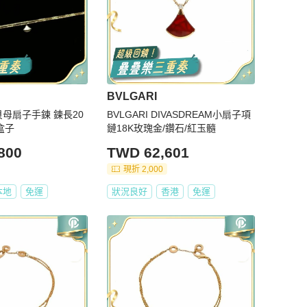
BVLGARI
白貝母扇子手鍊 鍊長20
BVLGARI DIVASDREAM小扇子項
盒子
鏈18K玫瑰金/鑽石/紅玉髓
800
TWD 62,601
現折 2,000
本地
免運
狀況良好
香港
免運