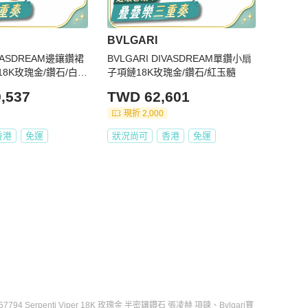
BVLGARI
IVASDREAM邊鑲鑽裙
BVLGARI DIVASDREAM單鑽小扇
8K玫瑰金/鑽石/白貝
子項鏈18K玫瑰金/鑽石/紅玉髓
,537
TWD 62,601
現折 2,000
香港
免運
狀況尚可
香港
免運
357794 Serpenti Viper 18K 玫瑰金 半密鑲鑽石 張凌赫 項鍊
、
Bvlgari寶