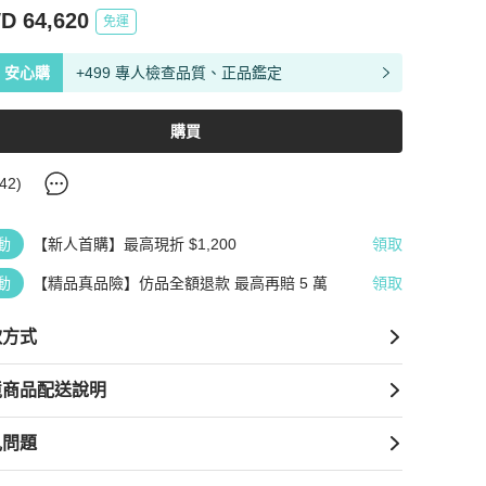
D 64,620
免運
安心購
+499 專人檢查品質、正品鑑定
購買
42
)
動
【新人首購】最高現折 $1,200
領取
動
【精品真品險】仿品全額退款 最高再賠 5 萬
領取
款方式
境商品配送說明
見問題