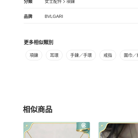
BVLGARI
女士配件
分類資訊
分類
女士配件
項鍊
⚠️全網最低價❗️我們客單利潤只有5%，只賺物流服務費❗️絕對全
女士配件
/
項鍊
推薦
本店每單貨品要被平台扣除手續費。走平台本就是花錢買信任
BVLGARI
BVLGARI
精品
推薦清單
女士配件
品牌介紹
品牌
BVLGARI
更多相似類別
更多
BVLGARI
女士配件
相似商品推薦
項鍊
耳環
手鍊／手環
戒指
圍巾／
相似商品
更多相似
BVLGARI
女士配件
推薦精品