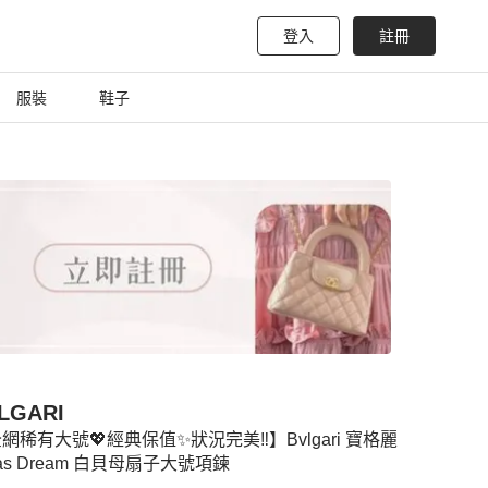
登入
註冊
服裝
鞋子
LGARI
網稀有大號💖經典保值✨狀況完美‼️】Bvlgari 寶格麗
vas Dream 白貝母扇子大號項鍊