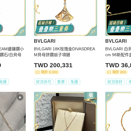
BVLGARI
BVLGARI
DREAM邊鑲鑽小
BVLGARI 18K玫瑰金DIVASDREA
BVLGARI 
/鑽石/白貝母
M貝母拼鑽扇子項鏈
cm 98新配件
0
TWD 200,331
TWD 36,
現折 8,000
現折 800
免運
狀況尚可
香港
免運
狀況良好