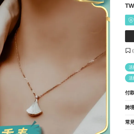
TW
(
活
活
付
跨
常