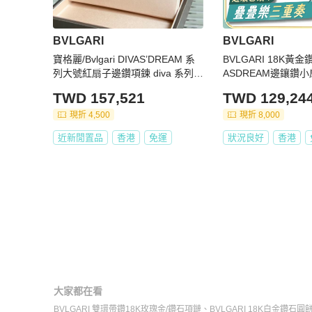
BVLGARI
BVLGARI
寶格麗/Bvlgari DIVAS’DREAM 系
BVLGARI 18K黃
列大號紅扇子邊鑽項鍊 diva 系列，
ASDREAM邊鑲鑽
18k 玫瑰金鑽石鑲嵌紅玉髓，尺
TWD 157,521
TWD 129,24
寸：45-47cm
現折 4,500
現折 8,000
近新閒置品
香港
免運
狀況良好
香港
大家都在看
BVLGARI 雙環帶鑽18K玫瑰金/鑽石項鏈
、
BVLGARI 18K白金鑽石