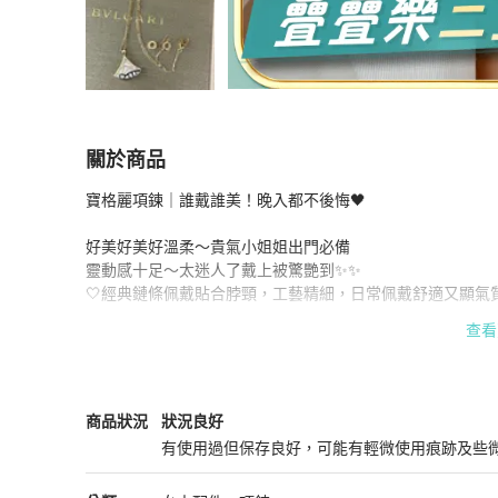
關於商品
關於
寶格麗項鍊｜誰戴誰美！晚入都不後悔🖤

【全網稀有大號💖經典保值✨狀況完美‼️】Bvlgari
好美好美好溫柔～貴氣小姐姐出門必備

靈動感十足～太迷人了戴上被驚艷到✨✨

🤍經典鏈條佩戴貼合脖頸，工藝精細，日常佩戴舒適又顯氣質
查看
大號吊墜直徑約 ：3.5-4cm​​

✨正品保障，二手商品均有正常使用or存放痕跡，售出後不接受
✨請私聊確定有貨才下單，有機會在店舖售出了❗️

BVLGARI
女士配件
商品狀態與細節
商品狀況
狀況良好
有使用過但保存良好，可能有輕微使用痕跡及些
🌇香港實體註冊公司，擁有完整日本中古回收供應鏈，專注二
狀況良好