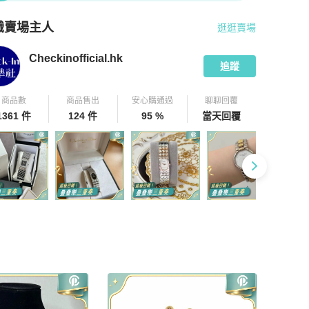
識賣場主人
逛逛賣場
pChill 拍拍圈嚴選賣家
Checkinofficial.hk
介紹
Checkinofficial.hk
追蹤
商品數
商品售出
安心購通過
聊聊回覆
1361 件
124 件
95 %
當天回覆