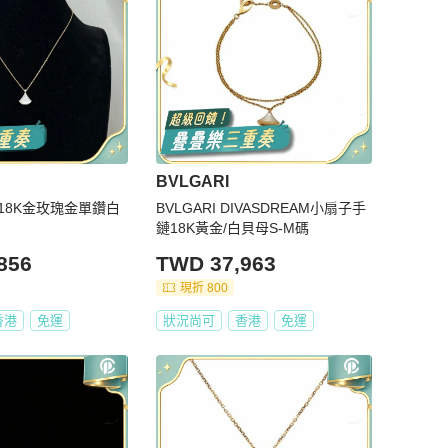
BVLGARI
格麗18K金玫瑰金單鑽白
BVLGARI DIVASDREAM小扇子手
鏈18K黃金/白貝母S-M碼
856
TWD 37,963
現折 800
香港
免運
狀況尚可
香港
免運