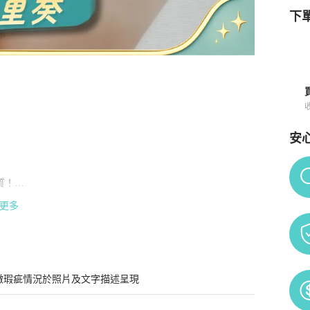
下單
 寶格麗 Divas Dream 白貝母扇子大號項鍊
商品詳情與購買須知
安
Po
！

更多
退貨❗️

微瑕疵情況於照片及文字描述呈現
手精品同行批發生意，開放B端批發價給C端客人❗️
