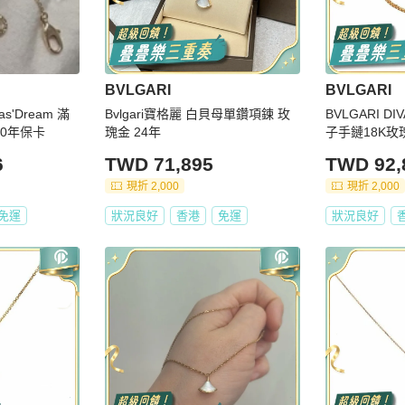
BVLGARI
BVLGARI
as'Dream 滿
Bvlgari寶格麗 白貝母單鑽項鍊 玫
BVLGARI D
20年保卡
瑰金 24年
子手鏈18K玫
6
TWD 71,895
TWD 92,
現折 2,000
現折 2,000
免運
狀況良好
香港
免運
狀況良好