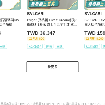
BVLGARI
BVLGARI
金鑽石縞瑪瑙DIV
Bvlgari 寶格麗 Divas' Dream系列3
BVLGARI D
小扇子項鏈
50585 18K玫瑰金白扇子手鍊 單鏈
擺大扇子項鏈1
長度:15-19cm
母
4
TWD 36,347
TWD 159
現折 800
現折 8,000
免運
狀況良好
香港
免運
狀況良好
看更多
圓餅單鑽吊墜項鏈
、
BVLGARI 寶格麗 SERPENTI VIPER 鑽石蛇鍊 K18PG
、
BVLGARI 