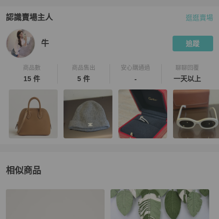
認識賣場主人
逛逛賣場
PopChill 拍拍圈嚴選賣家
牛
介紹
牛
追蹤
商品數
商品售出
安心購通過
聊聊回覆
15 件
5 件
-
一天以上
相似商品
更多相似
Hermès
女包
推薦精品