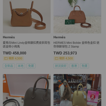
Hermès
Hermès
愛馬仕Mini Lindy金棕銀扣麂皮斜背包
HERMES Mini Bolide 金棕色金扣 迷
送金棕小飛馬
你保齡球包 Z Stamp
TWD 458,000
TWD 253,973
現折 4,500
現折 4,500
全新品
本地
免運
狀況良好
香港
免運