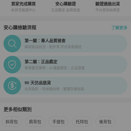
買家完成購買
安心購驗證
驗證通過出貨
收貨至驗證中心
正品鑑定 品質檢查
平台發貨給買家
安心購檢驗流程
了解更多
PopChill拍拍圈正品驗證、安心購檢驗流程介紹
第一關：專人品質檢查
確認商品狀況、配件等 符合頁面描述
第二關：正品鑑定
專業鑑定團隊、AI 儀器鑑定、正品證書
90 天仿品退貨
出貨錄影、防掉換封條、雙重防護包裝
更多相似類別
更多
Hermès
女包
相似商品推薦
斜背包
肩背包
手提包
托特包
後背包