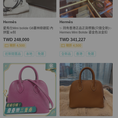
Hermès
Hermès
愛馬仕Mini bolide G8叢林綠銀釦 內
✨ 持有香港正品正貨標籤(只做全新)✨
拼藍 w刻
Hermes Mini Bolide 鎏金色淡金扣
TWD 248,000
TWD 341,227
現折 4,500
現折 4,500
近新閒置品
本地
免運
全新品
香港
免運