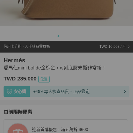
信用卡分期・入手精品零負擔
TWD 10,507
/ 月
Hermès
愛馬仕mini bolide金棕金，w刻底膠未撕非常新！
TWD 285,000
免運
安心購
+499 專人檢查品質、正品鑑定
首購限時優惠
迎新首購優惠 - 滿五萬折 $600