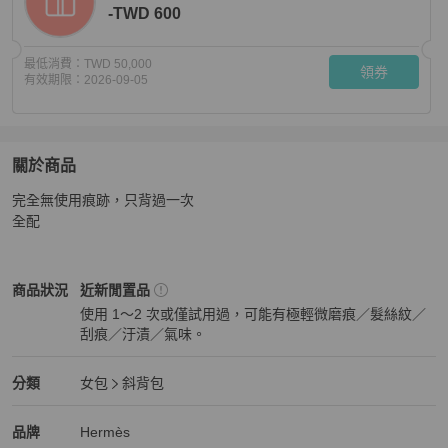
-TWD 600
最低消費：
TWD 50,000
領券
有效期限：
2026-09-05
關於商品
關於
完全無使用痕跡，只背過一次

愛馬仕mini bolide金棕金，w刻底膠未撕非常新！
商品詳
全配
Hermès
女包
商品狀態與細節
商品狀況
近新閒置品
使用 1～2 次或僅試用過，可能有極輕微磨痕／髮絲紋／
刮痕／汙漬／氣味。
近新閒置品
Hermès
女包
分類資訊
分類
女包
斜背包
女包
/
斜背包
推薦
Hermès
Hermès
精品
推薦清單
女包
品牌介紹
品牌
Hermès