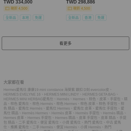
TWD 334,000
TWD 298,886
現折 4,500
現折 4,500
全新品
本地
免運
全新品
香港
免運
看更多
大家都在看
Hermes愛馬仕 康康19 mini constance 海葵紫 銀扣 D刻 evercolor皮
、
HERMES EVELYNE 16
、
HERMES MINI LINDY
、
HERMES GETA BAG
、
HERMES MiNI HERBAG
愛馬仕
、
Hermès
、
Hermes
、
棕色
、
皮革
、
手提包
、
精
品
、
棕色 愛馬仕
、
棕色 Hermès
、
棕色 Hermes
、
棕色 皮革
、
棕色 手提包
、
棕
色 精品
、
愛馬仕 Hermès
、
愛馬仕 Hermes
、
愛馬仕 皮革
、
愛馬仕 手提包
、
愛
馬仕 精品
、
Hermès Hermes
、
Hermès 皮革
、
Hermès 手提包
、
Hermès 精品
、
Hermes 皮革
、
Hermes 手提包
、
Hermes 精品
、
皮革 手提包
、
皮革 精品
、
手提
包 精品
、
二手 愛馬仕
、
便宜 愛馬仕
、
小資 愛馬仕
、
熱門 愛馬仕
、
中古 愛馬
仕
、
推薦 愛馬仕
、
二手 Hermès
、
便宜 Hermès
、
小資 Hermès
、
熱門