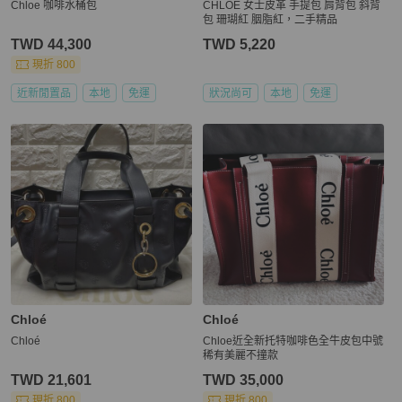
Chloe 咖啡水桶包
CHLOE 女士皮革 手提包 肩背包 斜背
包 珊瑚紅 胭脂紅，二手精品
TWD 44,300
TWD 5,220
現折 800
近新閒置品
本地
免運
狀況尚可
本地
免運
Chloé
Chloé
Chloé
Chloe近全新托特咖啡色全牛皮包中號
稀有美麗不撞款
TWD 21,601
TWD 35,000
現折 800
現折 800