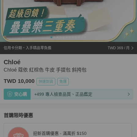
信用卡分期・入手精品零負擔
TWD 369
/ 月
Chloé
Chloé 蔻依 紅棕色 牛皮 手提包 斜挎包
TWD 10,000
快速到貨
免運
安心購
+499 專人檢查品質、正品鑑定
首購限時優惠
迎新首購優惠 - 滿萬折 $150