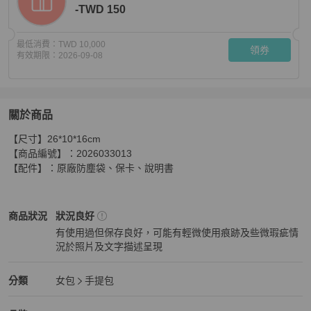
-TWD 150
最低消費：
TWD 10,000
領券
有效期限：
2026-09-08
關於商品
關於
【尺寸】26*10*16cm

Chloé 蔻依 紅棕色 牛皮 手提包 斜挎包
商品詳情與購買須
【商品編號】：2026033013

【配件】：原廠防塵袋、保卡、說明書
Chloé
女包
商品狀態與細節
商品狀況
狀況良好
有使用過但保存良好，可能有輕微使用痕跡及些微瑕疵情
況於照片及文字描述呈現
狀況良好
Chloé
女包
分類資訊
分類
女包
手提包
女包
/
手提包
推薦