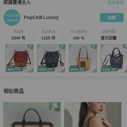
認識賣場主人
逛逛賣場
PopChill 拍拍圈嚴選賣家
PopChill Luxury
介紹
PopChill Luxury
追蹤
商品數
商品售出
安心購通過
聊聊回覆
2040 件
1225 件
100 %
當天回覆
相似商品
更多相似
Chloé
女包
推薦精品