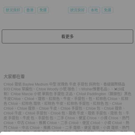
狀況良好
香港
免運
狀況良好
本地
免運
看更多
大家都在看
Chloé 蔻依 Baylee Medium 中型 玫瑰色 牛皮 手提包 斜挎包
、
香緹國際精品
933 Chloe 草編包
、
Chloe Woody 小號 咖色｜✨Wisher惟奢名品✨
、
💓(9成
新）Chloe Marcie 小號 單肩包 手提包 正品
、
Chloé Paddington（鎖頭包）黑色
牛皮
Chloe
、
Chloé
、
蔻依
、
紅棕色
、
牛皮
、
手提包
、
包
、
紅棕色 Chloe
、
紅棕
色 Chloé
、
紅棕色 蔻依
、
紅棕色 牛皮
、
紅棕色 手提包
、
紅棕色 包
、
Chloe
Chloé
、
Chloe 蔻依
、
Chloe 牛皮
、
Chloe 手提包
、
Chloe 包
、
Chloé 蔻依
、
Chloé 牛皮
、
Chloé 手提包
、
Chloé 包
、
蔻依 牛皮
、
蔻依 手提包
、
蔻依 包
、
牛
皮 手提包
、
牛皮 包
、
手提包 包
、
二手 Chloe
、
便宜 Chloe
、
小資 Chloe
、
熱門
Chloe
、
中古 Chloe
、
推薦 Chloe
、
二手 Chloé
、
便宜 Chloé
、
小資 Chloé
、
熱
門 Chloé
、
中古 Chloé
、
推薦 Chloé
、
二手 蔻依
、
便宜 蔻依
、
小資 蔻依
、
熱門
蔻依
、
中古 蔻依
、
推薦 蔻依
、
二手 手提包
、
便宜 手提包
、
小資 手提包
、
熱門