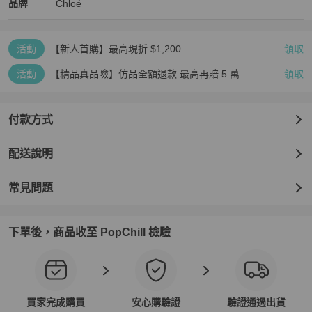
Chloé
Chloé
精品
推薦清單
女包
品牌介紹
品牌
Chloé
活動
【新人首購】最高現折 $1,200
領取
活動
【精品真品險】仿品全額退款 最高再賠 5 萬
領取
付款方式
配送說明
常見問題
下單後，商品收至 PopChill 檢驗
買家完成購買
安心購驗證
驗證通過出貨