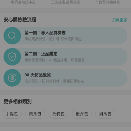
收貨至驗證中心
正品鑑定 品質檢查
平台發貨給買家
安心購檢驗流程
了解更多
PopChill拍拍圈正品驗證、安心購檢驗流程介紹
第一關：專人品質檢查
確認商品狀況、配件等 符合頁面描述
第二關：正品鑑定
專業鑑定團隊、AI 儀器鑑定、正品證書
90 天仿品退貨
出貨錄影、防掉換封條、雙重防護包裝
更多相似類別
更多
Chloé
女包
相似商品推薦
手提包
肩背包
托特包
後背包
斜背包