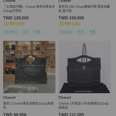
Chanel
Chanel
「JL精品代購」Chanel 香奈兒黑金羊
香奈兒 24B 31bag橫版中號 黑金油蠟
31bag手提包
皮 晶片款
TWD 128,000
TWD 150,000
現折 4,500
現折 4,500
狀況良好
本地
免運
狀況良好
本地
免運
Chanel
Chanel
香奈儿Chanel黑金油蜡皮31bag单肩
Chanel 1开黑金小羊皮菱格纹31bag
包
单肩包
TWD 98,956
TWD 112,285