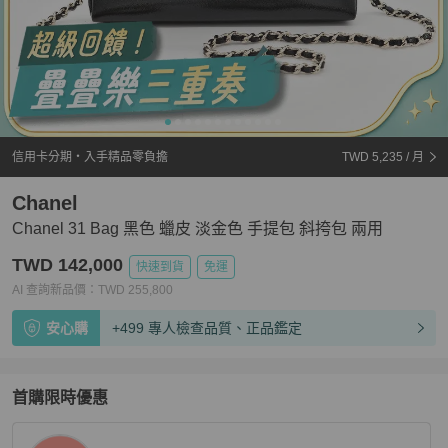
信用卡分期・入手精品零負擔
TWD 5,235
/ 月
Chanel
Chanel 31 Bag 黑色 蠟皮 淡金色 手提包 斜挎包 兩用
TWD 142,000
快速到貨
免運
AI 查詢新品價：
TWD
255,800
安心購
+499 專人檢查品質、正品鑑定
首購限時優惠