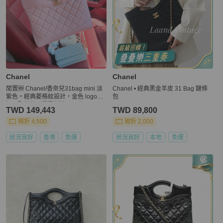
Chanel
Chanel
閒置🆕 Chanel/香奈兒31bag mini 淡
Chanel • 經典黑金羊皮 31 Bag 鏈條
紫色。經典菱格紋設計，金色 logo
包
扣，配鏈條可單肩斜挎。尺寸：22x2
TWD 149,443
TWD 89,800
3x5.5cm 好價得
現折 4,500
現折 2,000
狀況良好
香港
免運
狀況良好
本地
免運