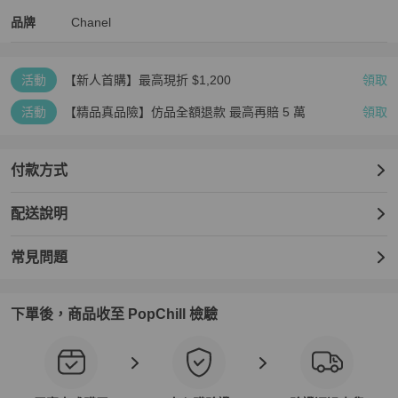
Chanel
Chanel
精品
推薦清單
女包
品牌介紹
品牌
Chanel
活動
【新人首購】最高現折 $1,200
領取
活動
【精品真品險】仿品全額退款 最高再賠 5 萬
領取
付款方式
配送說明
常見問題
下單後，商品收至 PopChill 檢驗