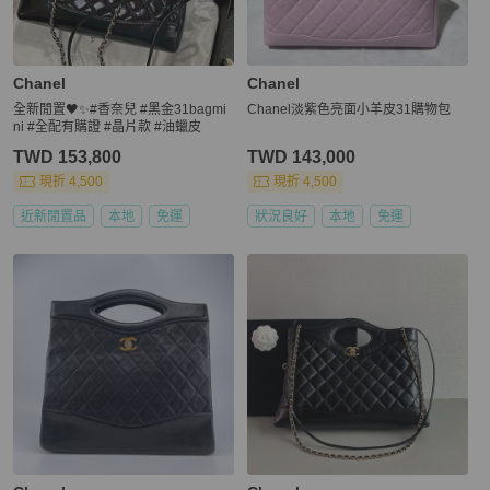
Chanel
Chanel
全新閒置🖤✨#香奈兒 #黑金31bagmi
Chanel淡紫色亮面小羊皮31購物包
ni #全配有購證 #晶片款 #油蠟皮
TWD 153,800
TWD 143,000
現折 4,500
現折 4,500
近新閒置品
本地
免運
狀況良好
本地
免運