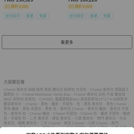
現折 8,000
現折 8,000
狀況尚可
香港
免運
狀況良好
香港
免運
看更多
大家都在看
Chanel 香奈兒 絲絨 絨布 黑色 鑽石扣 斜挎包 月亮包
、
Chanel 香奈兒 黑圓盒子
圓筒包 小
、
Chanel Matelasse Vanity Bag
、
Chanel 香奈兒 白色 牛皮 雙金球
WOC 斜挎包 斜背包
、
CHANEL 藍銀荔枝紋woc 肩背斜背包19*12*4 98新配件
塵袋
香奈兒
、
Chanel
、
黑色
、
蠟皮
、
手提包
、
包
、
黑色 香奈兒
、
黑色 Chanel
、
黑色 蠟皮
、
黑色 手提包
、
黑色 包
、
香奈兒 Chanel
、
香奈兒 蠟皮
、
香奈兒 手提
包
、
香奈兒 包
、
Chanel 蠟皮
、
Chanel 手提包
、
Chanel 包
、
蠟皮 手提包
、
蠟皮
包
、
手提包 包
、
二手 香奈兒
、
便宜 香奈兒
、
小資 香奈兒
、
熱門 香奈兒
、
中古
香奈兒
、
推薦 香奈兒
、
二手 Chanel
、
便宜 Chanel
、
小資 Chanel
、
熱門
Chanel
、
中古 Chanel
、
推薦 Chanel
、
二手 手提包
、
便宜 手提包
、
小資 手提
包
、
熱門 手提包
、
中古 手提包
、
推薦 手提包
、
二手 包
、
便宜 包
、
小資 包
、
熱