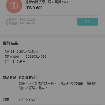
迎新首購優惠 - 滿五萬折 $600
-TWD 600
最低消費：
TWD 50,000
領券
有效期限：
2026-09-06
關於商品
關於
【尺寸】：20*14*3.5cm

Chanel 31 Bag 黑色 蠟皮 淡金色 手提包 斜挎包 兩用
商品
【商品編號】：20260314016

【年份】：晶片
Chanel
女包
商品狀態與細節
商品狀況
近新閒置品
使用 1～2 次或僅試用過，可能有極輕微磨痕／髮絲紋／
刮痕／汙漬／氣味。
近新閒置品
Chanel
女包
分類資訊
分類
女包
斜背包
女包
/
斜背包
推薦