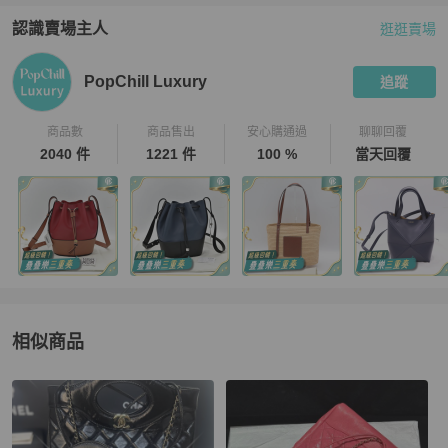
認識賣場主人
逛逛賣場
PopChill 拍拍圈嚴選賣家
PopChill Luxury
介紹
PopChill Luxury
追蹤
商品數
商品售出
安心購通過
聊聊回覆
2040 件
1221 件
100 %
當天回覆
相似商品
更多相似
Chanel
女包
推薦精品