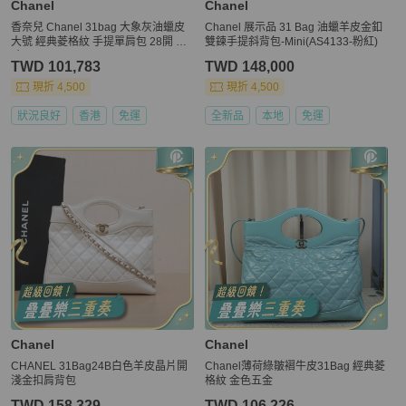
Chanel
Chanel
香奈兒 Chanel 31bag 大象灰油蠟皮
Chanel 展示品 31 Bag 油蠟羊皮金釦
大號 經典菱格紋 手提單肩包 28開 尺
雙鍊手提斜背包-Mini(AS4133-粉紅)
寸 39×17×40
TWD 101,783
TWD 148,000
現折 4,500
現折 4,500
狀況良好
香港
免運
全新品
本地
免運
Chanel
Chanel
CHANEL 31Bag24B白色羊皮晶片開
Chanel薄荷綠皺褶牛皮31Bag 經典菱
淺金扣肩背包
格紋 金色五金
TWD 158,329
TWD 106,226