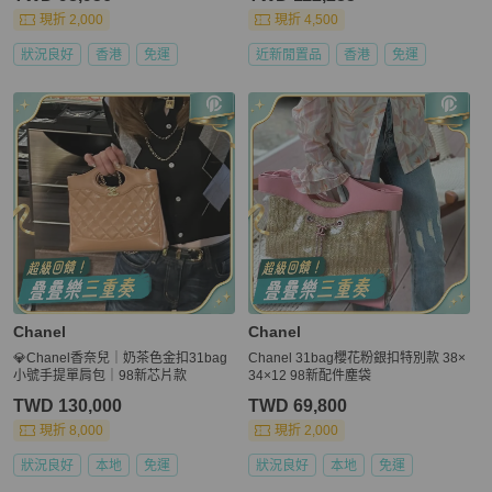
現折 2,000
現折 4,500
狀況良好
香港
免運
近新閒置品
香港
免運
Chanel
Chanel
💎Chanel香奈兒｜奶茶色金扣31bag
Chanel 31bag櫻花粉銀扣特別款 38×
小號手提單肩包｜98新芯片款
34×12 98新配件塵袋
TWD 130,000
TWD 69,800
現折 8,000
現折 2,000
狀況良好
本地
免運
狀況良好
本地
免運