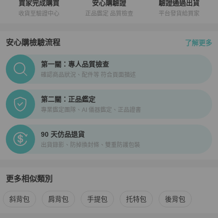
買家完成購買
安心購驗證
驗證通過出貨
收貨至驗證中心
正品鑑定 品質檢查
平台發貨給買家
安心購檢驗流程
了解更多
PopChill拍拍圈正品驗證、安心購檢驗流程介紹
第一關：專人品質檢查
確認商品狀況、配件等 符合頁面描述
第二關：正品鑑定
專業鑑定團隊、AI 儀器鑑定、正品證書
90 天仿品退貨
出貨錄影、防掉換封條、雙重防護包裝
更多相似類別
更多
Chanel
女包
相似商品推薦
斜背包
肩背包
手提包
托特包
後背包