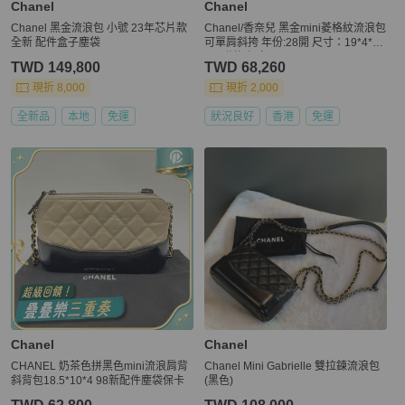
Chanel
Chanel
Chanel 黑金流浪包 小號 23年芯片款
Chanel/香奈兒 黑金mini菱格紋流浪包
全新 配件盒子塵袋
可單肩斜挎 年份:28開 尺寸：19*4*10
cm 附件:保卡
TWD 149,800
TWD 68,260
現折 8,000
現折 2,000
全新品
本地
免運
狀況良好
香港
免運
Chanel
Chanel
CHANEL 奶茶色拼黑色mini流浪肩背
Chanel Mini Gabrielle 雙拉鍊流浪包
斜背包18.5*10*4 98新配件塵袋保卡
(黑色)