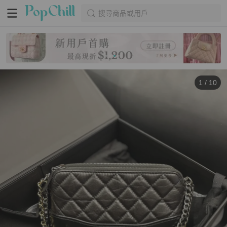
搜尋商品或用戶
1
/
10