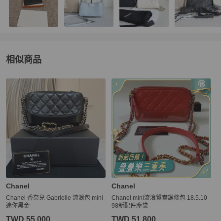
相似商品
更多相似
Chanel
女包
推薦精品
Chanel
Chanel
Chanel 香奈兒 Gabrielle 流浪包 mini
Chanel mini流浪鴛鴦鏈條包 18.5.10
迷你黑金
98新配件塵袋
TWD 55,000
TWD 51,800