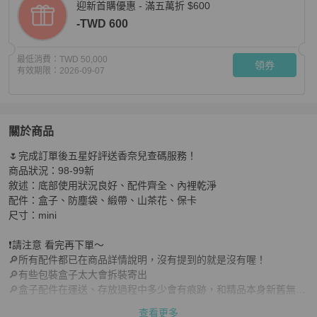
迎新首購優惠 - 滿五萬折 $600
-TWD 600
最低消費：
TWD 50,000
領券
有效期限：
2026-09-07
關於商品
關於
🌷完成訂單後五星好評送香奈兒查碼服務！

保卡款！Chanel 香奈兒 Gabrielle 流浪包 黑金 mini 迷你
商品狀況：98-99新

敘述：底部使用狀況良好、配件齊全、內裡乾淨

配件：盒子、防塵袋、緞帶、山茶花、保卡

尺寸：mini

❗️請注意 看完再下單～

🔎所有配件都已在商品詳情說明，沒有提到的就是沒有喔！

🔎有些包裝盒子太大會拆裝寄出

🔎盒子配件在運送、存放過程中多少會有痕跡，和精品本身新舊無關
係

查看更多