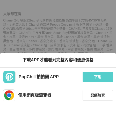
大家都在看
Chanel 24c 橫版22bag 子母購物袋 黑銀菱格 亮面牛皮 尺寸約45*30*8 芯片
款
、
🌷新款天菜！ Chanel 香奈兒 Preppy Coco mini 腋下包 黑金 芯片款
、
🧿
CHANEL香奈兒19bag丹寜牛仔鏈條包小號🧿
、
CHANEL 羊皮皮革Classic 17鏈
帶肩背袋
、
CHANEL 牛皮皮革North South Boy鏈帶肩背袋
香奈兒
、
Chanel
、
黑
金
、
皮革
、
流浪包
、
包
、
黑金 香奈兒
、
黑金 Chanel
、
黑金 皮革
、
黑金 流浪包
、
黑金 包
、
香奈兒 Chanel
、
香奈兒 皮革
、
香奈兒 流浪包
、
香奈兒 包
、
Chanel 皮
革
、
Chanel 流浪包
、
Chanel 包
、
皮革 流浪包
、
皮革 包
、
流浪包 包
、
二手 香奈
兒
、
便宜 香奈兒
、
小資 香奈兒
、
熱門 香奈兒
、
中古 香奈兒
、
推薦 香奈兒
、
二手
Chanel
、
便宜 Chanel
、
小資 Chanel
、
熱門 Chanel
、
中古 Chanel
、
推薦
Chanel
、
二手 流浪包
、
便宜 流浪包
、
小資 流浪包
、
熱門 流浪包
、
中古 流浪
下載APP才能看到完整內容和優惠價格
包
、
推薦 流浪包
、
二手 包
、
便宜 包
、
小資 包
、
熱門 包
、
中古 包
、
推薦 包
PopChill 拍拍圈 APP
下載
上架
使用網頁版瀏覽器
忍痛放棄
已售出
收藏
(
8
)
聊聊