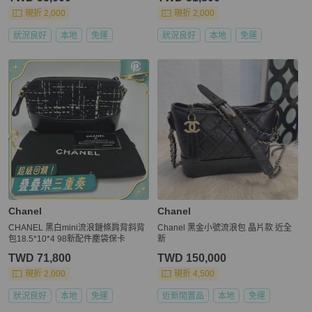
現折 2,000
現折 2,000
狀況良好
本地
免運
狀況良好
本地
免運
Chanel
Chanel
CHANEL 黑白mini流浪鏈條肩背斜背
Chanel 黑金小號流浪包 晶片款 近全
包18.5*10*4 98新配件塵袋保卡
新
TWD 71,800
TWD 150,000
現折 2,000
現折 4,500
狀況良好
本地
免運
近新閒置品
本地
免運