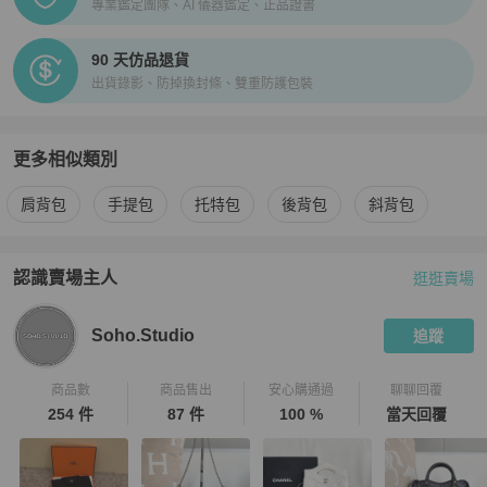
專業鑑定團隊、AI 儀器鑑定、正品證書
90 天仿品退貨
出貨錄影、防掉換封條、雙重防護包裝
更多相似類別
更多
Chanel
女包
相似商品推薦
肩背包
手提包
托特包
後背包
斜背包
認識賣場主人
逛逛賣場
PopChill 拍拍圈嚴選賣家
Soho.Studio
介紹
Soho.Studio
追蹤
商品數
商品售出
安心購通過
聊聊回覆
254 件
87 件
100 %
當天回覆