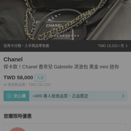
信用卡分期・入手精品零負擔
TWD 19,333
/ 月
Chanel
保卡款！Chanel 香奈兒 Gabrielle 流浪包 黑金 mini 迷你
TWD 58,000
免運
AI 查詢新品價：
TWD
291,000
安心購
+499 專人檢查品質、正品鑑定
首購限時優惠