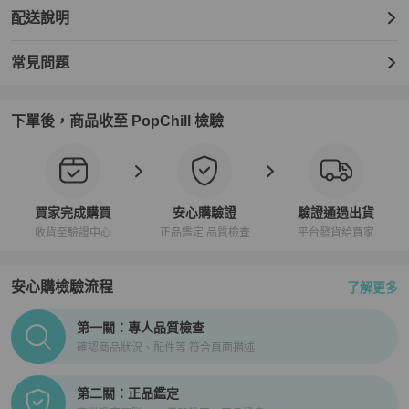
配送說明
常見問題
下單後，商品收至 PopChill 檢驗
買家完成購買
安心購驗證
驗證通過出貨
收貨至驗證中心
正品鑑定 品質檢查
平台發貨給買家
安心購檢驗流程
了解更多
PopChill拍拍圈正品驗證、安心購檢驗流程介紹
第一關：專人品質檢查
確認商品狀況、配件等 符合頁面描述
第二關：正品鑑定