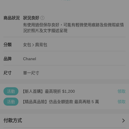
🔎確認商品狀況及資訊再下單，請私訊確認更多細圖

🔎一般二手商品不是全新，會有使用痕跡會標出，高標者請不要購買

🔎本賣場二手商品售出不退換，沒有七天鑒賞

Chanel
女包
商品狀態與細節
商品狀況
狀況良好
🔎出貨前會傳送出貨影片/照片，請以之為依據

有使用過但保存良好，可能有輕微使用痕跡及些微瑕疵情
🔎出貨前都會有專業詳細鑒定，出貨後平台會再次第三方鑒定
況於照片及文字描述呈現
狀況良好
Chanel
女包
分類資訊
分類
女包
肩背包
女包
/
肩背包
推薦
Chanel
Chanel
精品
推薦清單
女包
品牌介紹
品牌
Chanel
尺寸
單一尺寸
活動
【新人首購】最高現折 $1,200
領取
活動
【精品真品險】仿品全額退款 最高再賠 5 萬
領取
付款方式