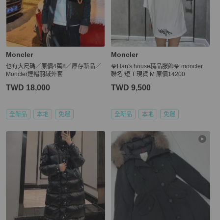
Moncler
Moncler
也有大尺碼／原價4萬8／庫存新品／
💎Han's house精品服飾💎 moncler
Moncler連帽羽絨外套
聯名 短 T 現貨 M 原價14200
TWD 18,000
TWD 9,500
全新品
本地
免運
全新品
本地
免運