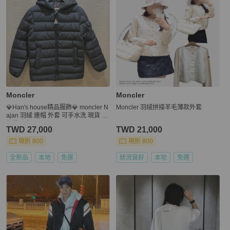
Moncler
Moncler
💎Han's house精品服飾💎 moncler N
Moncler 羽絨拼接羊毛薄款外套
ajan 羽絨 連帽 外套 可手水洗 現貨 青
年款 原價35200
TWD 27,000
TWD 21,000
現折 800
現折 800
全新品
本地
免運
狀況良好
本地
免運