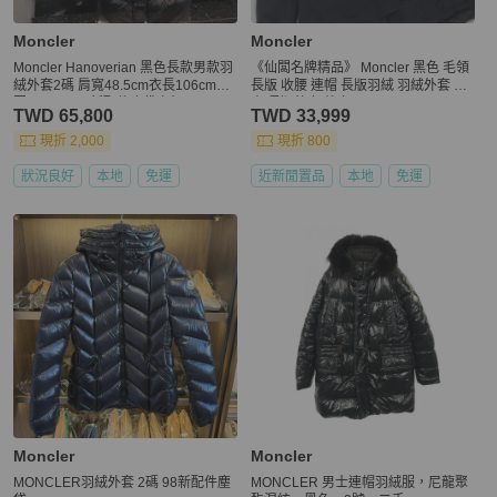
Moncler
Moncler
Moncler Hanoverian 黑色長款男款羽
《仙闆名牌精品》 Moncler 黑色 毛領
絨外套2碼 肩寬48.5cm衣長106cm胸
長版 收腰 連帽 長版羽絨 羽絨外套 夾
圍61.5cm 95新配件塵袋衣架
克 長版外套 外套
TWD 65,800
TWD 33,999
現折 2,000
現折 800
狀況良好
本地
免運
近新閒置品
本地
免運
Moncler
Moncler
MONCLER羽絨外套 2碼 98新配件塵
MONCLER 男士連帽羽絨服，尼龍聚