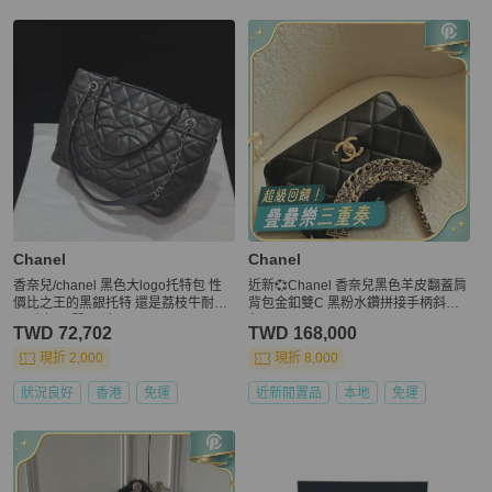
Chanel
Chanel
香奈兒/chanel 黑色大logo托特包 性
近新💞Chanel 香奈兒黑色羊皮翻蓋肩
價比之王的黑銀托特 還是荔枝牛耐造
背包金釦雙C 黑粉水鑽拼接手柄斜背
又耐磨 17開 尺寸25*36
包AS4595
TWD 72,702
TWD 168,000
現折 2,000
現折 8,000
狀況良好
香港
免運
近新閒置品
本地
免運