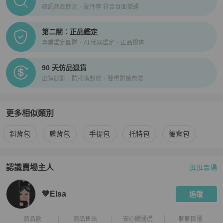
確認商品狀況、配件等 符合頁面描述
第二關：正品鑑定
專業鑑定團隊、AI 儀器鑑定、正品證書
90 天仿品退貨
出貨錄影、防掉換封條、雙重防護包裝
更多相似類別
更多
Gucci
女包
相似商品推薦
斜背包
肩背包
手提包
托特包
後背包
認識賣場主人
逛逛賣場
PopChill 拍拍圈嚴選賣家
🤎Elsa
介紹
🤎Elsa
追蹤
商品數
商品售出
安心購通過
聊聊回覆