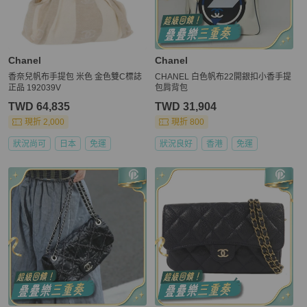
Chanel
Chanel
香奈兒帆布手提包 米色 金色雙C標誌
CHANEL 白色帆布22開銀扣小香手提
正品 192039V
包肩背包
TWD 64,835
TWD 31,904
現折 2,000
現折 800
狀況尚可
日本
免運
狀況良好
香港
免運