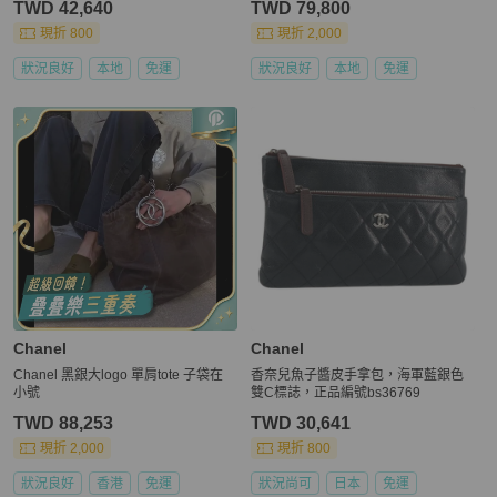
TWD 42,640
TWD 79,800
現折 800
現折 2,000
狀況良好
本地
免運
狀況良好
本地
免運
Chanel
Chanel
Chanel 黑銀大logo 單肩tote 子袋在
香奈兒魚子醬皮手拿包，海軍藍銀色
小號
雙C標誌，正品編號bs36769
TWD 88,253
TWD 30,641
現折 2,000
現折 800
狀況良好
香港
免運
狀況尚可
日本
免運