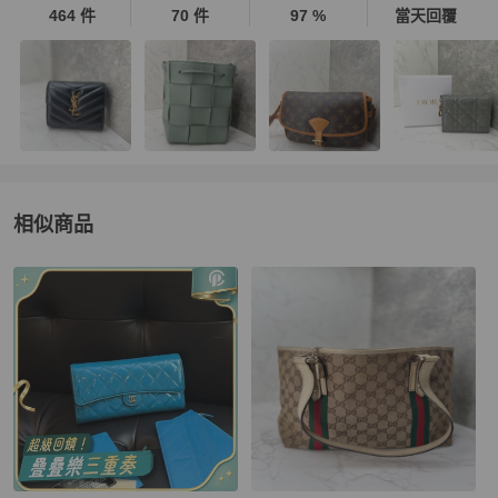
464 件
70 件
97 %
當天回覆
相似商品
更多相似
Gucci
女包
推薦精品