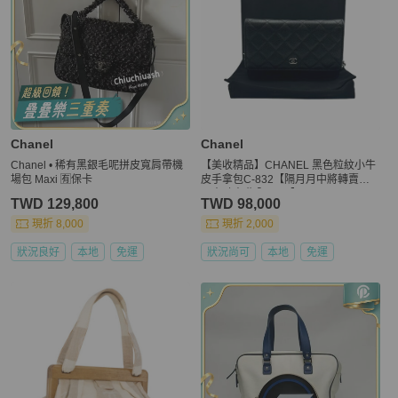
Chanel
Chanel
Chanel • 稀有黑銀毛呢拼皮寬肩帶機
【美收精品】CHANEL 黑色粒紋小牛
場包 Maxi 🈶保卡
皮手拿包C-832【隔月月中將轉賣至
日本 上架期限30天】
TWD 129,800
TWD 98,000
現折 8,000
現折 2,000
狀況良好
本地
免運
狀況尚可
本地
免運