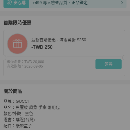
安心購
+499 專人檢查品質、正品鑑定
首購限時優惠
迎新首購優惠 - 滿兩萬折 $250
-TWD 250
最低消費：
TWD 20,000
領券
有效期限：
2026-09-05
關於商品
關於
品牌：GUCCI

香緹國際精品 黑壓紋 肩背 手拿 兩用包 959
商品詳情與購
品名：黑壓紋 肩背 手拿 兩用包

顏色/外觀：黑色

證書：購證(台灣)

配件：紙袋盒子
