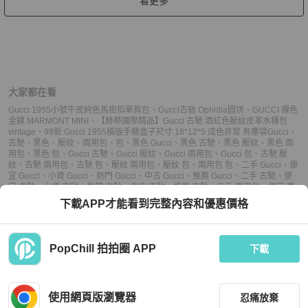
看更多
大家都在看
Gucci 1955小號牛皮純色馬銜扣單肩包
、
Gucci古驰 Ophidia圆饼
、
GUCCI 裸色
金鍊 MARMONT MINI
、
【赫蒂國際精品】Gucci 古馳 酒紅色壓紋皮革水桶包
vintage
、
99新 Gucci 1955橫版手機盒子尺寸 18*12*5 成色非常 有塵袋
Gucci
、
古馳
、
黑色
、
壓紋
、
兩用包
、
包
、
黑色 Gucci
、
黑色 古馳
、
黑色 壓紋
、
黑色 兩
用包
、
黑色 包
、
Gucci 古馳
、
Gucci 壓紋
、
Gucci 兩用包
、
Gucci 包
、
古馳 壓
紋
、
古馳 兩用包
、
古馳 包
、
壓紋 兩用包
、
壓紋 包
、
兩用包 包
、
二手 Gucci
、
便
宜 Gucci
、
小資 Gucci
、
熱門 Gucci
、
中古 Gucci
、
推薦 Gucci
、
二手 古馳
、
便
宜 古馳
、
小資 古馳
、
熱門 古馳
、
中古 古馳
、
推薦 古馳
、
二手 兩用包
、
便宜 兩
用包
、
小資 兩用包
、
熱門 兩用包
、
中古 兩用包
、
推薦 兩用包
、
二手 包
、
便宜
下載APP才能看到完整內容和優惠價格
包
、
小資 包
、
熱門 包
、
中古 包
、
推薦 包
PopChill 拍拍圈 APP
下載
上架
使用網頁版瀏覽器
忍痛放棄