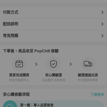
付款方式
配送說明
常見問題
下單後，商品收至 PopChill 檢驗
買家完成購買
安心購驗證
驗證通過出貨
收貨至驗證中心
正品鑑定 品質檢查
平台發貨給買家
安心購檢驗流程
了解更多
PopChill拍拍圈正品驗證、安心購檢驗流程介紹
第一關：專人品質檢查