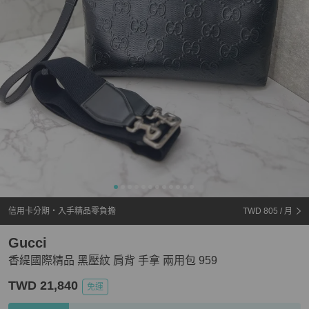
信用卡分期・入手精品零負擔
TWD 805
/ 月
Gucci
香緹國際精品 黑壓紋 肩背 手拿 兩用包 959
TWD 21,840
免運