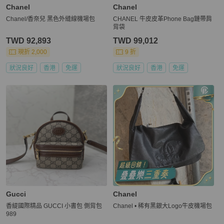
Chanel
Chanel
Chanel/香奈兒 黑色外縫線機場包
CHANEL 牛皮皮革Phone Bag鏈帶肩
背袋
TWD 92,893
TWD 99,012
現折 2,000
9 折
狀況良好
香港
免運
狀況良好
香港
免運
Gucci
Chanel
香緹國際精品 GUCCI 小書包 側背包
Chanel • 稀有黑銀大Logo牛皮機場包
989