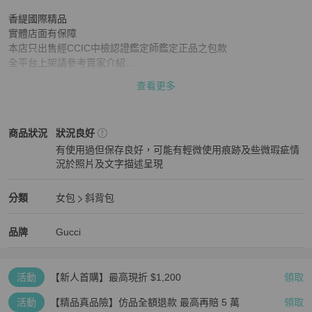
香緹國際精品

實體店面有保障

本店只出售經CCIC中檢認證鑑定師鑑定正品之包款

全平台上架請參考賣家介紹

下單先詢問一下有沒有貨喔

查看更多
🔎關注帳號有優惠

此平台商品不議價

Gucci
女包
商品狀態與細節
商品狀況
狀況良好
▪️想看更細圖或是詢問商品問題請先使用聊聊功能。

有使用過但保存良好，可能有輕微使用痕跡及些微瑕疵情
▪️商品皆由本人拍攝唷。

況於照片及文字描述呈現
▪️二手商品難免有些微使用痕跡喔。

狀況良好
▪️二手商品、售出不退。

⚠️商品新舊程度為個人觀感、請務必放大檢視圖片、以照片為主唷📷
Gucci
女包
分類資訊
分類
女包
斜背包
女包
/
斜背包
推薦
Gucci
Gucci
精品
推薦清單
女包
品牌介紹
品牌
Gucci
活動
【新人首購】最高現折 $1,200
領取
活動
【精品真品險】仿品全額退款 最高再賠 5 萬
領取