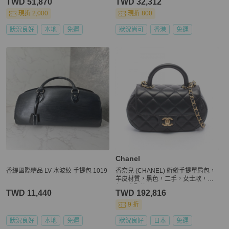
TWD 51,870
TWD 32,312
現折 2,000
現折 800
狀況良好
本地
免運
狀況尚可
香港
免運
Chanel
香緹國際精品 LV 水波紋 手提包 1019
香奈兒 (CHANEL) 絎縫手提單肩包，
羊皮材質，黑色，二手，女士款，金
色五金配件
TWD 11,440
TWD 192,816
9 折
狀況良好
本地
免運
狀況良好
日本
免運