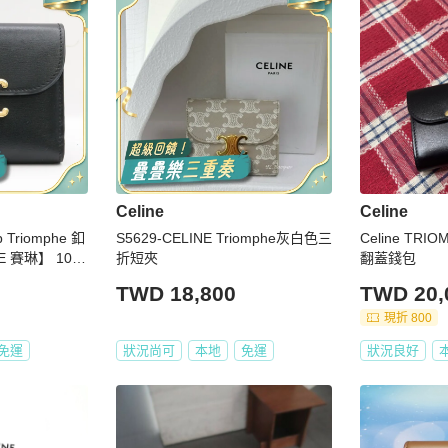
Celine
Celine
 Triomphe 釦
S5629-CELINE Triomphe灰白色三
Celine T
 賽琳】 10D
折短夾
翻蓋錢包
TWD 18,800
TWD 20,
現折 800
免運
狀況尚可
本地
免運
狀況良好