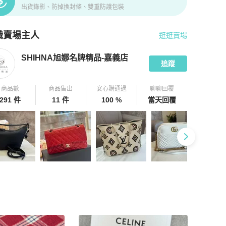
出貨錄影、防掉換封條、雙重防護包裝
識賣場主人
逛逛賣場
pChill 拍拍圈嚴選賣家
SHIHNA旭娜名牌精品-嘉義店
介紹
SHIHNA旭娜名牌精品-嘉義店
追蹤
商品數
商品售出
安心購通過
聊聊回覆
291 件
11 件
100 %
當天回覆