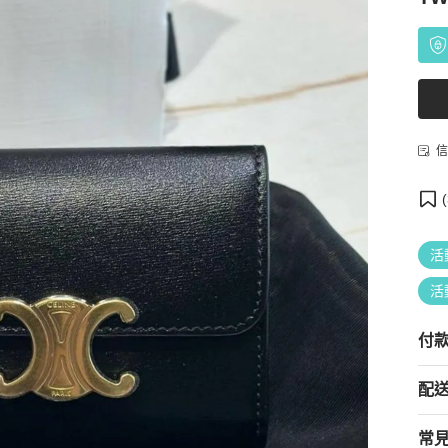
信
(
活
活
付
配
常