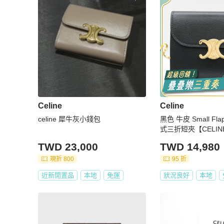
Celine
Celine
celine 犀牛灰小錢包
黑色 牛皮 Small Flap
式三折短夾【CELINE
783DPV.38NO
TWD 23,000
TWD 14,980
現折 800
95 折
近新閒置品
本地
免運
狀況良好
本地