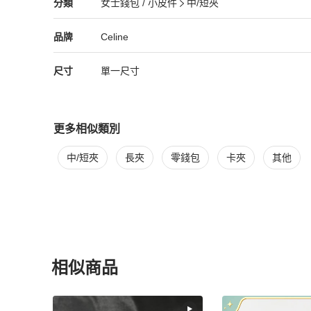
Celine
女士錢包 / 小皮件
分類資訊
分類
女士錢包 / 小皮件
中/短夾
女士錢包 / 小皮件
/
中/短夾
推薦
Celine
Celine
精品
推薦清單
女士錢包 / 小皮件
品牌介紹
品牌
Celine
尺寸
單一尺寸
更多相似類別
更多
Celine
女士錢包 / 小皮件
相似商品推薦
中/短夾
長夾
零錢包
卡夾
其他
相似商品
更多相似
Celine
女士錢包 / 小皮件
推薦精品