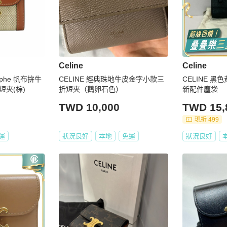
Celine
Celine
omphe 帆布拚牛
CELINE 經典珠地牛皮金字小款三
CELINE 黑色
夾(棕)
折短夾（鵝卵石色）
新配件塵袋
TWD 10,000
TWD 15,
現折 499
運
狀況良好
本地
免運
狀況良好