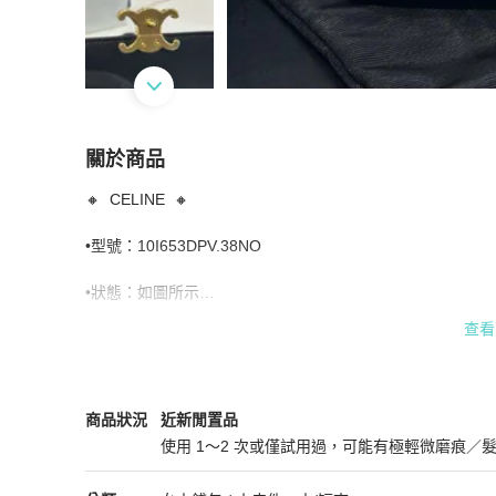
關於商品
關於
🔸  CELINE  🔸

*SHIHNA名牌精品* Celine Triomphe小牛皮
•型號：10I653DPV.38NO

•狀態：如圖所示

查看
•配件：防塵袋/紙盒

•尺寸：10x7.5x3cm

Celine
女士錢包 / 小皮件
商品狀態與細節
商品狀況
近新閒置品
•材質：小牛皮

使用 1～2 次或僅試用過，可能有極輕微磨痕／
近新閒置品
本賣場商品與𝑺𝑯𝑰𝑯𝑵𝑨名牌精品嘉義店實體門市同步販