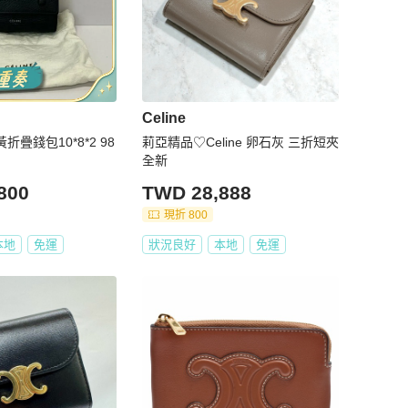
Celine
黃折疊錢包10*8*2 98
莉亞精品♡Celine 卵石灰 三折短夾
全新
800
TWD 28,888
現折 800
本地
免運
狀況良好
本地
免運