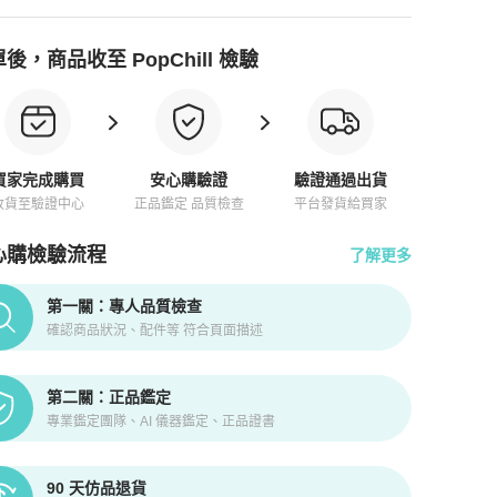
後，商品收至 PopChill 檢驗
買家完成購買
安心購驗證
驗證通過出貨
收貨至驗證中心
正品鑑定 品質檢查
平台發貨給買家
心購檢驗流程
了解更多
pChill拍拍圈正品驗證、安心購檢驗流程介紹
第一關：專人品質檢查
確認商品狀況、配件等 符合頁面描述
第二關：正品鑑定
專業鑑定團隊、AI 儀器鑑定、正品證書
90 天仿品退貨