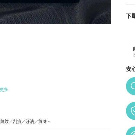
下單
短款零錢包
商品詳情與購買須知
安
Po
更多
髮絲紋／刮痕／汙漬／氣味。
售,因庫存量問題,下單前請先聊聊詢問