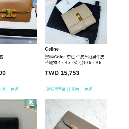
Celine
卡包
賽琳/Celine 杏色 牛皮革襯里牛皮
革織物 4 x 4 x 2英吋(10.5 x 9.5 x
4釐米)
00
TWD 15,753
本地
免運
近新閒置品
香港
免運