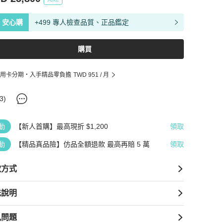
安心購
+499 專人檢查品質、正品鑑定
購買
用卡分期・入手精品零負擔
TWD 951
/ 月
3
)
動
【新人首購】最高現折 $1,200
領取
動
【精品真品險】仿品全額退款 最高再賠 5 萬
領取
款方式
送說明
見問題