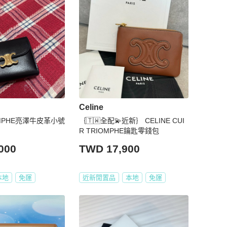
Celine
RIOMPHE亮澤牛皮革小號
｛🇹🇼全配💫近新｝ CELINE CUI
R TRIOMPHE鑰匙零錢包
000
TWD 17,900
本地
免運
近新閒置品
本地
免運