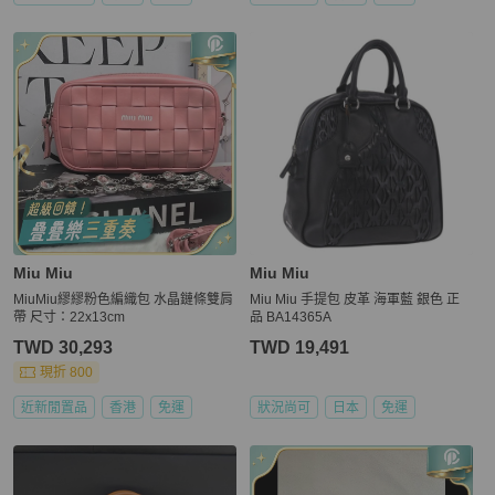
Miu Miu
Miu Miu
MiuMiu繆繆粉色編織包 水晶鏈條雙肩
Miu Miu 手提包 皮革 海軍藍 銀色 正
帶 尺寸：22x13cm
品 BA14365A
TWD 30,293
TWD 19,491
現折 800
近新閒置品
香港
免運
狀況尚可
日本
免運