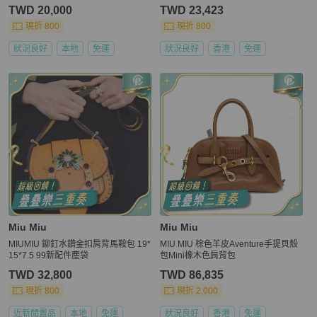
TWD 20,000
TWD 23,423
現折 800
現折 800
狀況良好
本地
免運
狀況良好
香港
免運
Miu Miu
Miu Miu
MIUMIU 鉚釘水鑽金扣肩背馬鞍包 19*
MIU MIU 棕色羊皮Aventure手提貝殼
15*7.5 99新配件塵袋
包Mini橡木色肩背包
TWD 32,800
TWD 86,835
現折 800
現折 2,000
近新閒置品
本地
免運
狀況良好
香港
免運