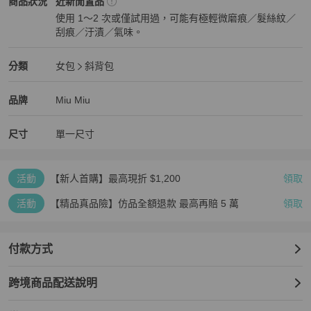
Miu Miu
女包
商品狀態與細節
商品狀況
近新閒置品
使用 1～2 次或僅試用過，可能有極輕微磨痕／髮絲紋／
刮痕／汙漬／氣味。
近新閒置品
Miu Miu
女包
分類資訊
分類
女包
斜背包
女包
/
斜背包
推薦
Miu Miu
Miu Miu
精品
推薦清單
女包
品牌介紹
品牌
Miu Miu
尺寸
單一尺寸
活動
【新人首購】最高現折 $1,200
領取
活動
【精品真品險】仿品全額退款 最高再賠 5 萬
領取
付款方式
跨境商品配送說明