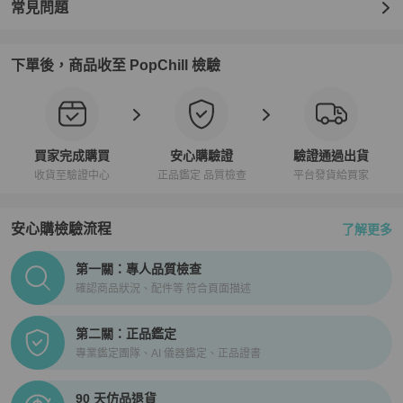
常見問題
下單後，商品收至 PopChill 檢驗
買家完成購買
安心購驗證
驗證通過出貨
收貨至驗證中心
正品鑑定 品質檢查
平台發貨給買家
安心購檢驗流程
了解更多
PopChill拍拍圈正品驗證、安心購檢驗流程介紹
第一關：專人品質檢查
確認商品狀況、配件等 符合頁面描述
第二關：正品鑑定
專業鑑定團隊、AI 儀器鑑定、正品證書
90 天仿品退貨