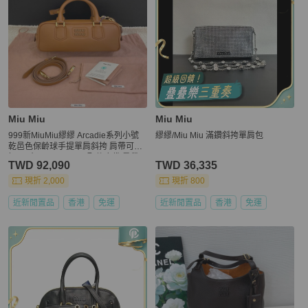
Miu Miu
Miu Miu
999新MiuMiu繆繆 Arcadie系列小號
繆繆/Miu Miu 滿鑽斜挎單肩包
乾邑色保齡球手提單肩斜挎 肩帶可拆
卸 尺寸：22*8*12cm 配件塵袋 肩帶
TWD 92,090
TWD 36,335
現折 2,000
現折 800
近新閒置品
香港
免運
近新閒置品
香港
免運