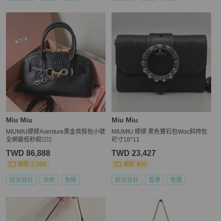
Miu Miu
Miu Miu
MIUMIU繆繆Aventure黑金貝殼包小號
MIUMIU 繆繆 黑色寶石包Woc斜挎包
全網最低秒殺🧛🏻‍♀️
尺寸18*11
TWD 86,888
TWD 23,427
現折 2,000
現折 800
狀況良好
本地
免運
狀況良好
香港
免運