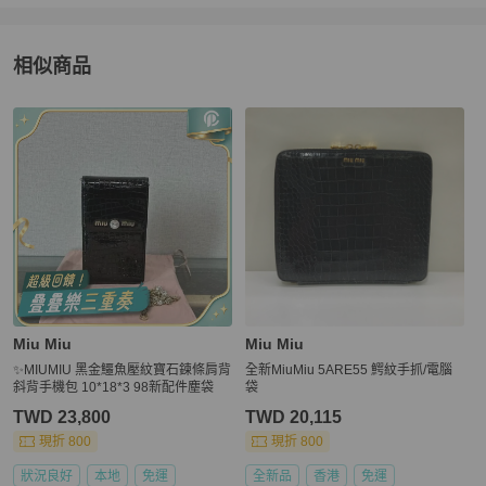
相似商品
更多相似
Miu Miu
女包
推薦精品
Miu Miu
Miu Miu
✨MIUMIU 黑金鱷魚壓紋寶石鍊條肩背
全新MiuMiu 5ARE55 鰐紋手抓/電腦
斜背手機包 10*18*3 98新配件塵袋
袋
TWD 23,800
TWD 20,115
現折 800
現折 800
狀況良好
本地
免運
全新品
香港
免運