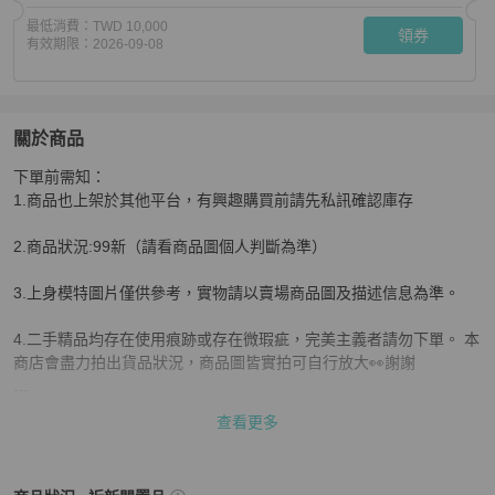
最低消費：
TWD 10,000
領券
有效期限：
2026-09-08
關於商品
關於
下單前需知：

Miumiu繆繆 牛皮鰐魚壓紋鑽石手機包 尺寸約10*18*3。
商
1.商品也上架於其他平台，有興趣購買前請先私訊確認庫存

2.商品狀況:99新（請看商品圖個人判斷為準）

3.上身模特圖片僅供參考，實物請以賣場商品圖及描述信息為準。

4.二手精品均存在使用痕跡或存在微瑕疵，完美主義者請勿下單。 本
商店會盡力拍出貨品狀況，商品圖皆實拍可自行放大👀謝謝

5.付款後出貨安心購檢驗前會再發一組高清細節圖給你確認好狀況。
查看更多