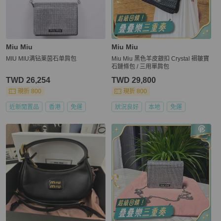
Miu Miu
Miu Miu
MIU MIU满钻莱茵石单肩包
Miu Miu 黑色羊皮銀扣 Crystal 褶皺寶
石鏈條包 / 三用單肩包
TWD 26,254
TWD 29,800
現折 800
現折 800
近新閒置品
香港
免運
狀況良好
本地
免運