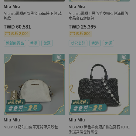
Miu Miu
Miu Miu
Miumiu繆繆新款黑金hobo腋下包 芯
Miumiu繆繆！黑色羊皮鑽石包滿鑽仿
片款
水晶寶石鏈條包
TWD 60,581
TWD 25,365
現折 2,000
現折 800
近新閒置品
香港
免運
狀況良好
香港
免運
Miu Miu
Miu Miu
MIUMIU 奶油白皮革寬背帶貝殼包
MIU MIU 黑色羊皮銀扣褶皺寶石TOTE
手提斜挎包肩背包