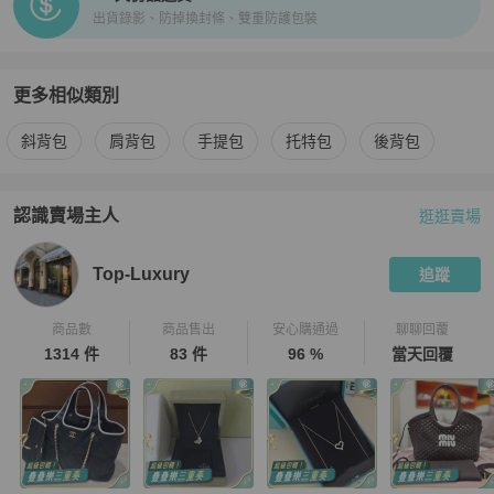
出貨錄影、防掉換封條、雙重防護包裝
更多相似類別
更多
Miu Miu
女包
相似商品推薦
斜背包
肩背包
手提包
托特包
後背包
認識賣場主人
逛逛賣場
PopChill 拍拍圈嚴選賣家
Top-Luxury
介紹
Top-Luxury
追蹤
商品數
商品售出
安心購通過
聊聊回覆
1314 件
83 件
96 %
當天回覆