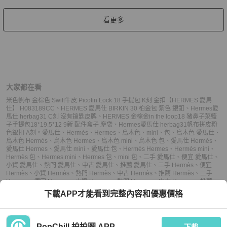
看更多
大家都在看
米色帆布 金棕色 Swift牛皮 Picotin Lock 18 手提包 K刻 金扣【HERMES 愛馬
仕】 H083189CC
、
HERMES 愛馬仕 BIRKIN 30 柏金包 紫色 銀釦
、
Hermes愛
馬仕 herbag31 C刻 沒有鑰匙皮牌
、
HERMES 金棕金in the loop18 豬鼻子菜籃
子手提包18*19.5*12 9新 配件盒子 塵袋
、
Hermes愛馬仕 herbag31帆布拼皮粉
色銀扣 A刻。
愛馬仕
、
Hermès
、
Hermes
、
烏木色
、
mini
、
包
、
烏木色 愛馬仕
、
烏木色 Hermès
、
烏木色 Hermes
、
烏木色 mini
、
烏木色 包
、
愛馬仕 Hermès
、
愛馬仕 Hermes
、
愛馬仕 mini
、
愛馬仕 包
、
Hermès Hermes
、
Hermès mini
、
Hermès 包
、
Hermes mini
、
Hermes 包
、
mini 包
、
二手 愛馬仕
、
便宜 愛馬仕
、
小資 愛馬仕
、
熱門 愛馬仕
、
中古 愛馬仕
、
推薦 愛馬仕
、
二手 Hermès
、
便宜
Hermès
、
小資 Hermès
、
熱門 Hermès
、
中古 Hermès
、
推薦 Hermès
、
二手
Hermes
、
便宜 Hermes
、
小資 Hermes
、
熱門 Hermes
、
中古 Hermes
、
推薦
Hermes
、
二手 mini
、
便宜 mini
、
小資 mini
、
熱門 mini
、
中古 mini
、
推薦
下載APP才能看到完整內容和優惠價格
mini
、
二手 包
、
便宜 包
、
小資 包
、
熱門 包
、
中古 包
、
推薦 包
PopChill 拍拍圈 APP