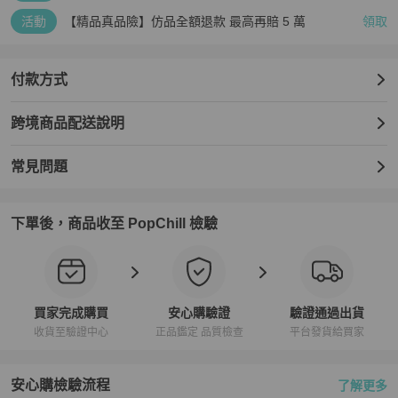
活動
【精品真品險】仿品全額退款 最高再賠 5 萬
領取
付款方式
跨境商品配送說明
常見問題
下單後，商品收至 PopChill 檢驗
買家完成購買
安心購驗證
驗證通過出貨
收貨至驗證中心
正品鑑定 品質檢查
平台發貨給買家
安心購檢驗流程
了解更多