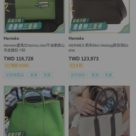
Hermès
Hermès
Hermes愛馬仕Verrou mini牛油果綠山
HERMES 帆布Mini Herbag肩背袋Eb
羊皮銀扣 Y刻
ene
TWD 116,728
TWD 123,973
現折 8,000
9 折
近新閒置品
香港
免運
狀況良好
香港
免運