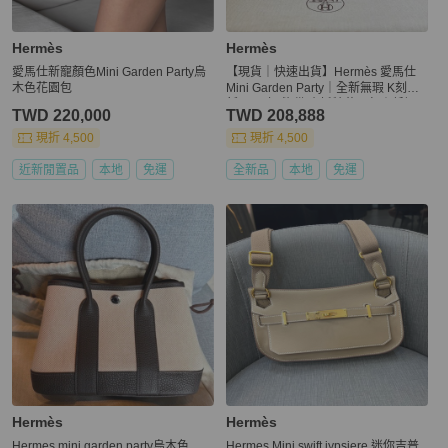
Hermès
Hermès
愛馬仕新寵顏色Mini Garden Party烏
【現貨｜快速出貨】Hermès 愛馬仕
木色花園包
Mini Garden Party｜全新無瑕 K刻最
新2025年 熊貓 小托特花園包｜低調
TWD 220,000
TWD 208,888
奢華
現折 4,500
現折 4,500
近新閒置品
本地
免運
全新品
本地
免運
Hermès
Hermès
Hermes mini garden party烏木色
Hermes Mini swift jypsiere 迷你吉普