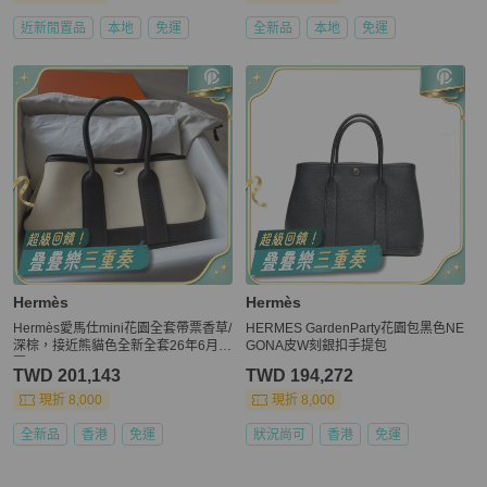
近新閒置品
本地
免運
全新品
本地
免運
Hermès
Hermès
Hermès愛馬仕mini花園全套帶票香草/
HERMES GardenParty花園包黑色NE
深棕，接近熊貓色全新全套26年6月發
GONA皮W刻銀扣手提包
票
TWD 201,143
TWD 194,272
現折 8,000
現折 8,000
全新品
香港
免運
狀況尚可
香港
免運