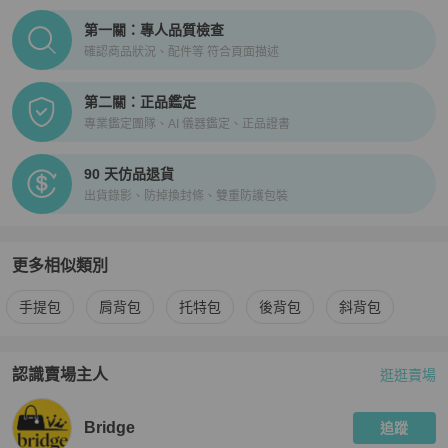
PopChill拍拍圈正品驗證、安心購檢驗流程介紹
第一關：專人品質檢查
確認商品狀況、配件等 符合頁面描述
第二關：正品鑑定
專業鑑定團隊、AI 儀器鑑定、正品證書
90 天仿品退貨
出貨錄影、防掉換封條、雙重防護包裝
更多相似類別
更多
Hermès
女包
相似商品推薦
手提包
肩背包
托特包
後背包
斜背包
認識賣場主人
逛逛賣場
PopChill 拍拍圈嚴選賣家
Bridge
介紹
Bridge
追蹤