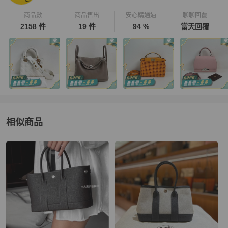
商品數
商品售出
安心購通過
聊聊回覆
2158 件
19 件
94 %
當天回覆
相似商品
更多相似
Hermès
女包
推薦精品