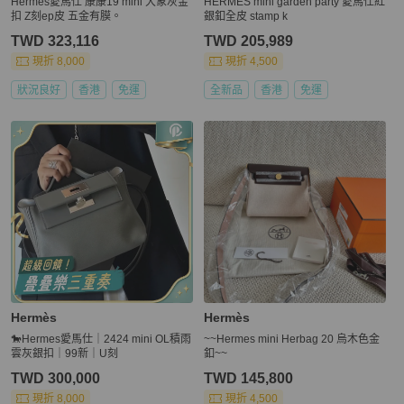
Hermès愛馬仕 康康19 mini 大象灰金
HERMES mini garden party 愛馬仕紅
扣 Z刻ep皮 五金有膜。
銀釦全皮 stamp k
TWD 323,116
TWD 205,989
現折 8,000
現折 4,500
狀況良好
香港
免運
全新品
香港
免運
Hermès
Hermès
🐎Hermes愛馬仕｜2424 mini OL積雨
~~Hermes mini Herbag 20 烏木色金
雲灰銀扣｜99新｜U刻
釦~~
TWD 300,000
TWD 145,800
現折 8,000
現折 4,500