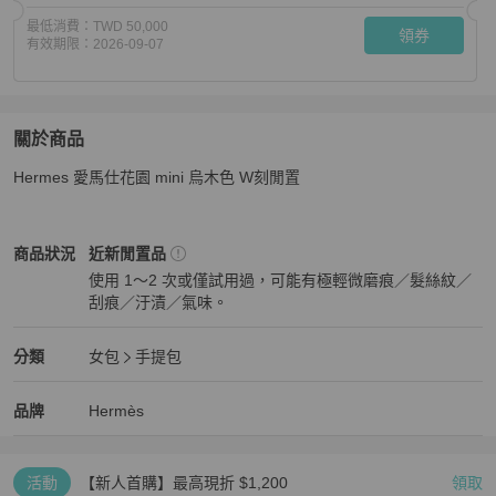
最低消費：
TWD 50,000
領券
有效期限：
2026-09-07
關於商品
關於
Hermes 愛馬仕花園 mini 烏木色 W刻閒置
Hermes 愛馬仕花園 mini 烏木色 W刻閒置
商品詳情與購買
Hermès
女包
商品狀態與細節
商品狀況
近新閒置品
使用 1～2 次或僅試用過，可能有極輕微磨痕／髮絲紋／
刮痕／汙漬／氣味。
近新閒置品
Hermès
女包
分類資訊
分類
女包
手提包
女包
/
手提包
推薦
Hermès
Hermès
精品
推薦清單
女包
品牌介紹
品牌
Hermès
活動
【新人首購】最高現折 $1,200
領取