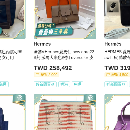
Hermès
Hermès
 橘色內膽可單
全套⭐Hermes愛馬仕 new drag22
HERMES 愛
男女可用
B刻 威馬犬米色銀扣 evercolor 皮
swift 皮 條
沒了
TWD 258,492
TWD 319
現折 8,000
現折 4,500
免運
近新閒置品
香港
免運
近新閒置品