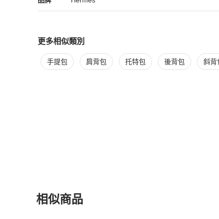
品牌
Hermès
更多相似類別
更多
Hermès
女包
相似商品推薦
手提包
肩背包
托特包
後背包
斜背
相似商品
更多相似
Hermès
女包
推薦精品