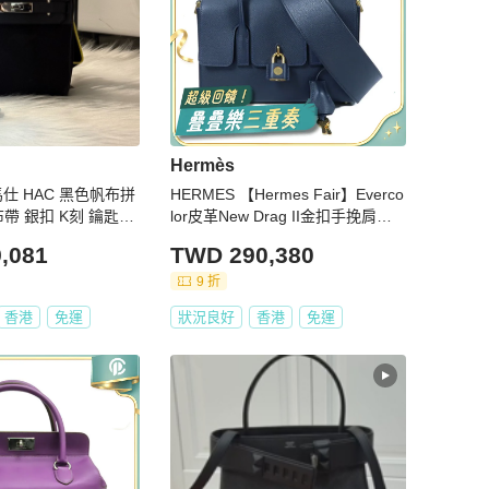
Hermès
馬仕 HAC 黑色帆布拼
HERMES 【Hermes Fair】Everco
紋布帶 銀扣 K刻 鑰匙鎖
lor皮革New Drag II金扣手挽肩背
兩用袋Bleu Nuit
,081
TWD 290,380
9 折
香港
免運
狀況良好
香港
免運