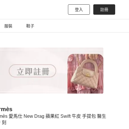
登入
註冊
服裝
鞋子
rmès
rmès 愛馬仕 New Drag 蘋果紅 Swift 牛皮 手提包 醫生
U 刻