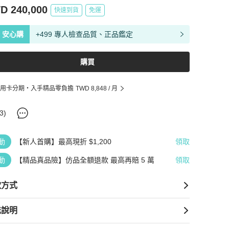
D 240,000
快速到貨
免運
安心購
+499 專人檢查品質、正品鑑定
購買
用卡分期・入手精品零負擔
TWD 8,848
/ 月
3
)
動
【新人首購】最高現折 $1,200
領取
動
【精品真品險】仿品全額退款 最高再賠 5 萬
領取
款方式
送說明