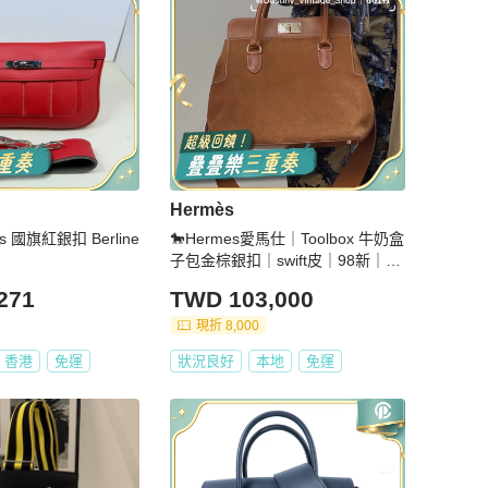
Hermès
s 國旗紅銀扣 Berline
🐎Hermes愛馬仕｜Toolbox 牛奶盒
子包金棕銀扣｜swift皮｜98新｜框
R
271
TWD 103,000
現折 8,000
香港
免運
狀況良好
本地
免運