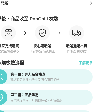
見問題
後，商品收至 PopChill 檢驗
買家完成購買
安心購驗證
驗證通過出貨
收貨至驗證中心
正品鑑定 品質檢查
平台發貨給買家
心購檢驗流程
了解更多
pChill拍拍圈正品驗證、安心購檢驗流程介紹
第一關：專人品質檢查
確認商品狀況、配件等 符合頁面描述
第二關：正品鑑定
專業鑑定團隊、AI 儀器鑑定、正品證書