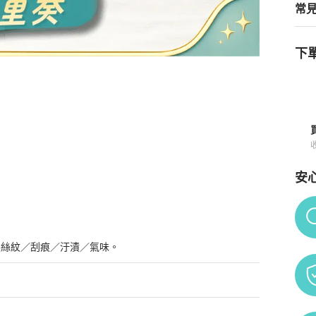
常
下單
手提包 醫生包 U 刻
商品詳情與購買須知
安
Po
髮絲紋／刮痕／汙漬／氣味。