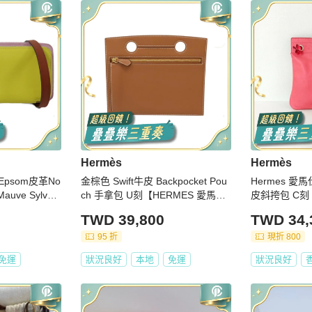
Hermès
Hermès
/Epsom皮革No
金棕色 Swift牛皮 Backpocket Pou
Hermes 愛馬
uve Sylvest
ch 手拿包 U刻【HERMES 愛馬
皮斜挎包 C刻
仕】
TWD 39,800
TWD 34,
95 折
現折 800
免運
狀況良好
本地
免運
狀況良好