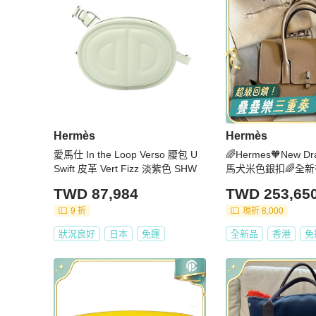
Hermès
Hermès
愛馬仕 In the Loop Verso 腰包 U
🌈Hermes🧡New Dr
Swift 皮革 Vert Fizz 淡紫色 SHW
馬犬米色銀扣🌈全新有
W🌟Evercolor皮🌟
TWD 87,984
TWD 253,65
ag🌟愛馬仕🌟
9 折
現折 8,000
狀況良好
日本
免運
全新品
香港
免