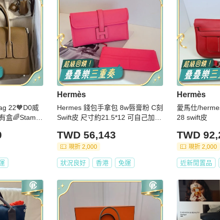
Hermès
Hermès
ag 22🧡D0威
Hermes 錢包手拿包 8w唇膏粉 C刻
愛馬仕/herme
盒🌈Stamp
Swift皮 尺寸約21.5*12 可自己加鏈
28 swift皮
原膜在🧡newdr
條改造斜挎
0
TWD 56,143
TWD 92,
現折 2,000
現折 2,000
運
狀況良好
香港
免運
近新閒置品