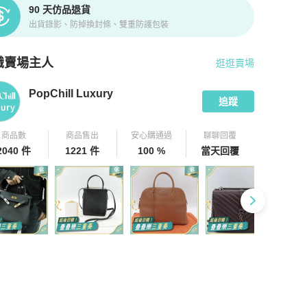
90 天仿品退貨
出貨錄影、防掉換封條、雙重防護包裝
識賣場主人
逛逛賣場
pChill 拍拍圈嚴選賣家
PopChill Luxury
介紹
PopChill Luxury
追蹤
商品數
商品售出
安心購通過
聊聊回覆
2040 件
1221 件
100 %
當天回覆