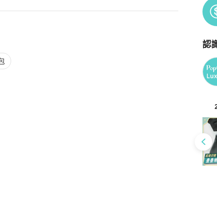
認
Po
包