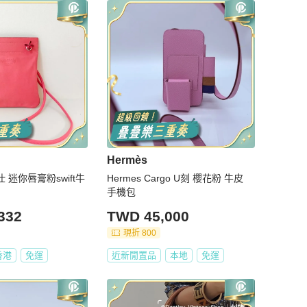
Hermès
仕 迷你唇膏粉swift牛
Hermes Cargo U刻 櫻花粉 牛皮
手機包
332
TWD 45,000
現折 800
香港
免運
近新閒置品
本地
免運