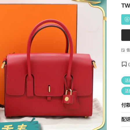
TW
信
(
活
活
付
配