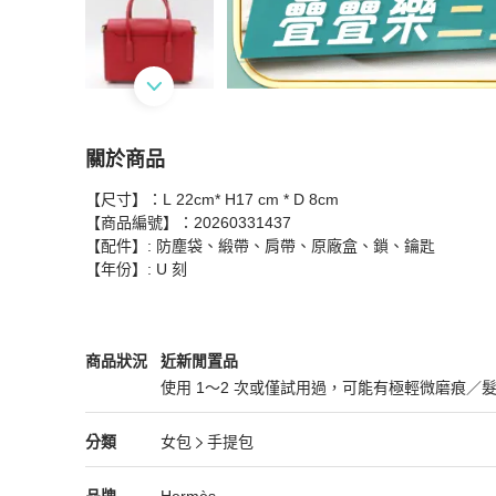
關於商品
關於
【尺寸】：L 22cm* H17 cm * D 8cm

Hermès 愛馬仕 New Drag 蘋果紅 Swift 牛皮 
【商品編號】：20260331437

【配件】: 防塵袋、緞帶、肩帶、原廠盒、鎖、鑰匙

【年份】: U 刻
Hermès
女包
商品狀態與細節
商品狀況
近新閒置品
使用 1～2 次或僅試用過，可能有極輕微磨痕／
近新閒置品
Hermès
女包
分類資訊
分類
女包
手提包
女包
/
手提包
推薦
Hermès
Hermès
精品
推薦清單
女包
品牌介紹