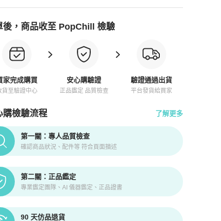
後，商品收至 PopChill 檢驗
買家完成購買
安心購驗證
驗證通過出貨
收貨至驗證中心
正品鑑定 品質檢查
平台發貨給買家
心購檢驗流程
了解更多
pChill拍拍圈正品驗證、安心購檢驗流程介紹
第一關：專人品質檢查
確認商品狀況、配件等 符合頁面描述
第二關：正品鑑定
專業鑑定團隊、AI 儀器鑑定、正品證書
90 天仿品退貨