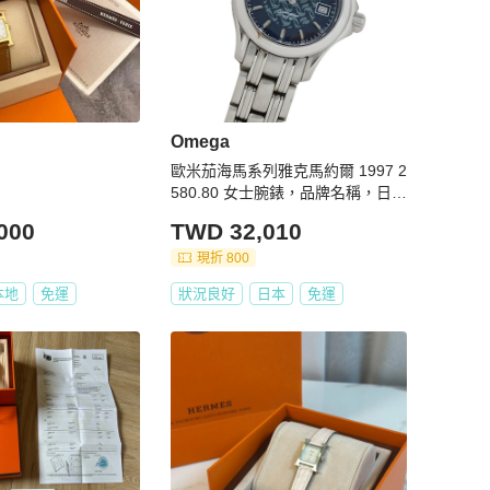
Omega
歐米茄海馬系列雅克馬約爾 1997 2
580.80 女士腕錶，品牌名稱，日期
顯示，120 米防水，石英機芯，不
000
TWD 32,010
銹鋼 (SS)，銀色/海軍藍，拋光。
現折 800
本地
免運
狀況良好
日本
免運