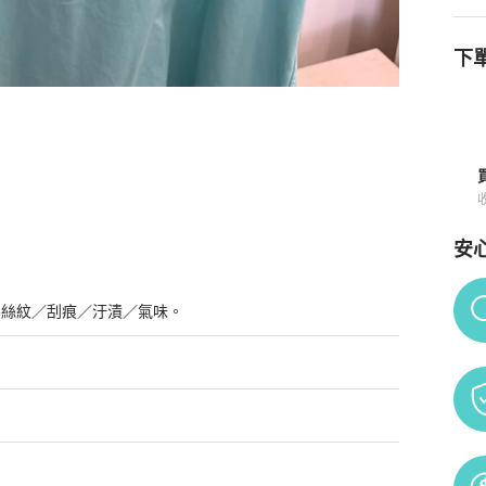
下單
詳情與購買須知
安
Po
髮絲紋／刮痕／汙漬／氣味。