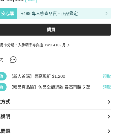
安心購
+499 專人檢查品質、正品鑑定
購買
用卡分期・入手精品零負擔
TWD 410
/ 月
2
)
動
【新人首購】最高現折 $1,200
領取
動
【精品真品險】仿品全額退款 最高再賠 5 萬
領取
款方式
送說明
見問題