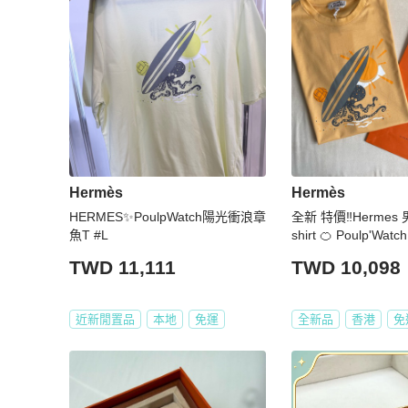
Hermès
Hermès
HERMES✨PoulpWatch陽光衝浪章
全新 特價‼️Hermes 男
魚T #L
shirt 🍊 Poulp'Wat
L
TWD 11,111
TWD 10,098
近新閒置品
本地
免運
全新品
香港
免