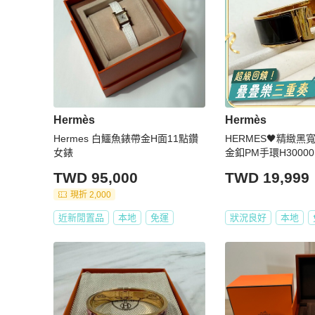
Hermès
Hermès
Hermes 白鱷魚錶帶金H面11點鑽
HERMES🖤精緻黑寬版C
女錶
金釦PM手環H30000
TWD 95,000
TWD 19,999
現折 2,000
近新閒置品
本地
免運
狀況良好
本地