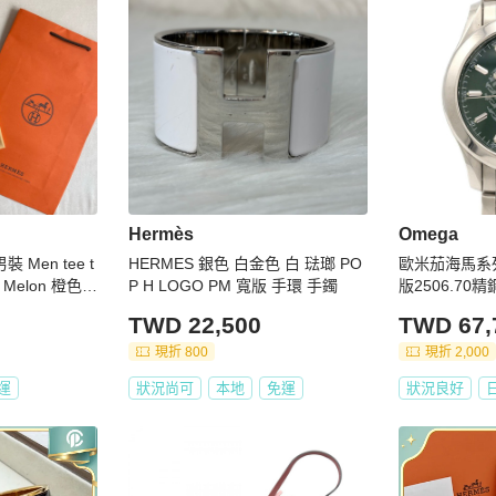
Hermès
Omega
裝 Men tee t
HERMES 銀色 白金色 白 琺瑯 PO
歐米茄海馬系列12
ch Melon 橙色 X
P H LOGO PM 寬版 手環 手鐲
版2506.70
TWD 22,500
TWD 67,
現折 800
現折 2,000
運
狀況尚可
本地
免運
狀況良好