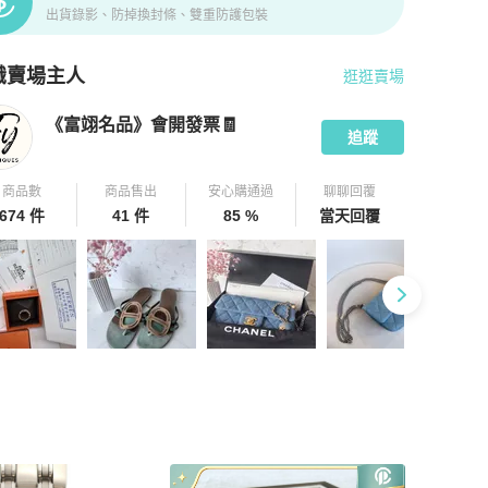
出貨錄影、防掉換封條、雙重防護包裝
識賣場主人
逛逛賣場
pChill 拍拍圈嚴選賣家
《富翊名品》會開發票🧾
介紹
《富翊名品》會開發票🧾
追蹤
商品數
商品售出
安心購通過
聊聊回覆
674 件
41 件
85 %
當天回覆