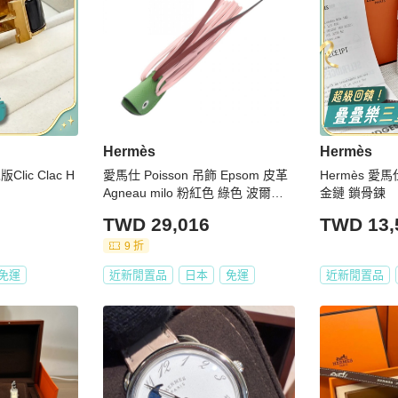
Hermès
Hermès
lic Clac H
愛馬仕 Poisson 吊飾 Epsom 皮革
Hermès 愛馬仕
Agneau milo 粉紅色 綠色 波爾多
金鏈 鎖骨鍊
紅 二手 G 女士
TWD 29,016
TWD 13,
9 折
免運
近新閒置品
日本
免運
近新閒置品