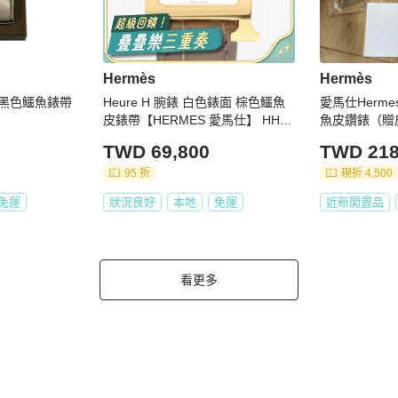
Hermès
Hermès
 H 黑色鱷魚錶帶
Heure H 腕錶 白色錶面 棕色鱷魚
愛馬仕Herm
皮錶帶【HERMES 愛馬仕】 HH1.
魚皮鑽錶（贈
202b
TWD 69,800
TWD 218
95 折
現折 4,500
免運
狀況良好
本地
免運
近新閒置品
看更多