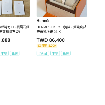
Hermès
es超稀有112顆鑽石鱷
HERMES Heure H腕錶 - 鱷魚皮錶
皮夾和帆布袋）
帶薔薇粉銀 21 K
,888
TWD 86,400
現折 2,000
本地
免運
全新品
本地
免運