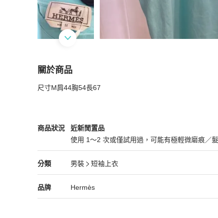
關於商品
關於
尺寸M肩44胸54長67
HERMES✨PoulpWatch陽光衝浪章魚T #M
商品
Hermès
男裝
商品狀態與細節
商品狀況
近新閒置品
使用 1～2 次或僅試用過，可能有極輕微磨痕／
近新閒置品
Hermès
男裝
分類資訊
分類
男裝
短袖上衣
男裝
/
短袖上衣
推薦
Hermès
Hermès
精品
推薦清單
男裝
品牌介紹
品牌
Hermès