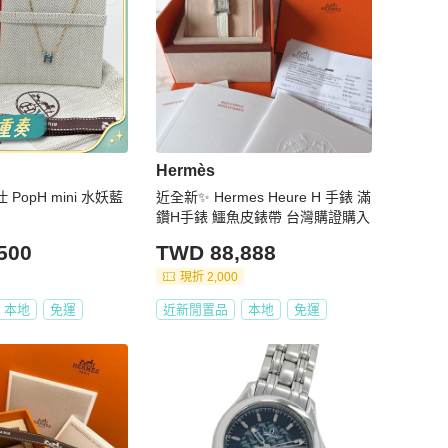
Hermès
 PopH mini 水妖藍
近全新✨ Hermes Heure H 手錶 滿
鑽H手錶 鱷魚皮錶帶 台灣購證購入
500
TWD 88,888
現折 2,000
本地
免運
近新閒置品
本地
免運