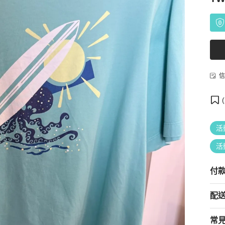
信
(
活
活
付
配
常