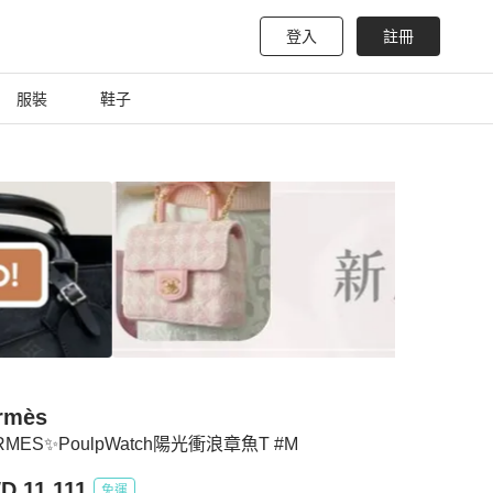
登入
註冊
服裝
鞋子
rmès
RMES✨PoulpWatch陽光衝浪章魚T #M
D 11,111
免運