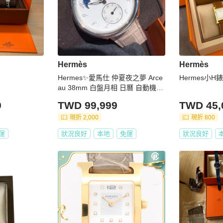
Hermès
Hermès
Hermes✨愛馬仕 仲夏夜之夢 Arce
Hermes小H錶
au 38mm 白盤月相 日曆 自動機械
表 腕表 2024年購入原價近30萬 W
9
TWD 99,999
TWD 45,
041048WW00
現折 2,000
現折 800
運
狀況良好
本地
免運
狀況良好