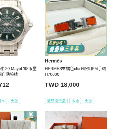
Hermès
0 Mayol '98限量
HERMES🧡橘色clic H銀釦PM手環
精鋼自動腕錶
H70000
712
TWD 18,000
日本
免運
近新閒置品
本地
免運