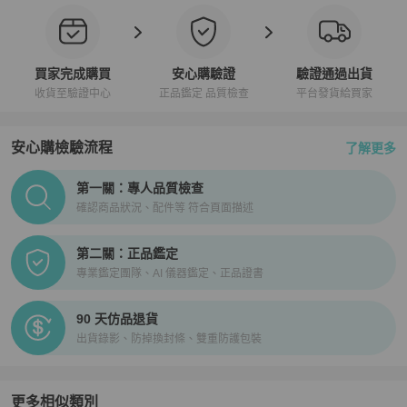
買家完成購買
安心購驗證
驗證通過出貨
收貨至驗證中心
正品鑑定 品質檢查
平台發貨給買家
安心購檢驗流程
了解更多
PopChill拍拍圈正品驗證、安心購檢驗流程介紹
第一關：專人品質檢查
確認商品狀況、配件等 符合頁面描述
第二關：正品鑑定
專業鑑定團隊、AI 儀器鑑定、正品證書
90 天仿品退貨
出貨錄影、防掉換封條、雙重防護包裝
更多相似類別