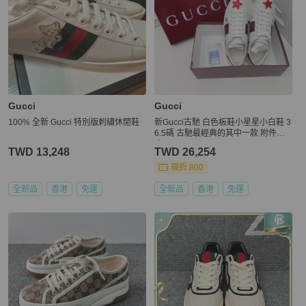
Gucci
Gucci
100% 全新 Gucci 特別版刺繡休閒鞋
新Gucci古馳 白色板鞋小星星小白鞋 3
6.5碼 古馳最經典的其中一款 附件：
盒子
TWD 13,248
TWD 26,254
現折 800
全新品
香港
免運
全新品
香港
免運