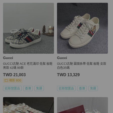
Gucci
Gucci
GUCCI古馳 ACE 老花滿印 低幫 板鞋
GUCCI古馳 圓頭系帶 低幫 板鞋 女款
男款 42碼 99新
白色35碼
TWD 21,003
TWD 13,329
現折 800
近新閒置品
香港
免運
近新閒置品
香港
免運