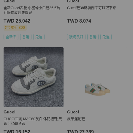
Gucci
Gucci
全新Gucci古馳 小蜜蜂小白鞋35.5碼
Gucci鞋38碼裝飾品可以取下來
紅綠條紋經典圖案
TWD 25,042
TWD 8,074
現折 800
全新品
香港
免運
狀況良好
香港
免運
Gucci
Gucci
GUCCI古馳 MAC80灰白 休閒板鞋 尺
皮革運動鞋
碼：40碼 6碼
TWD 16,152
TWD 27,789