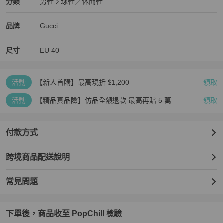
Gucci
男鞋
分類資訊
分類
男鞋
球鞋／休閒鞋
男鞋
/
球鞋／休閒鞋
推薦
Gucci
Gucci
精品
推薦清單
男鞋
品牌介紹
品牌
Gucci
尺寸
EU
40
活動
【新人首購】最高現折 $1,200
領取
活動
【精品真品險】仿品全額退款 最高再賠 5 萬
領取
付款方式
跨境商品配送說明
常見問題
下單後，商品收至 PopChill 檢驗