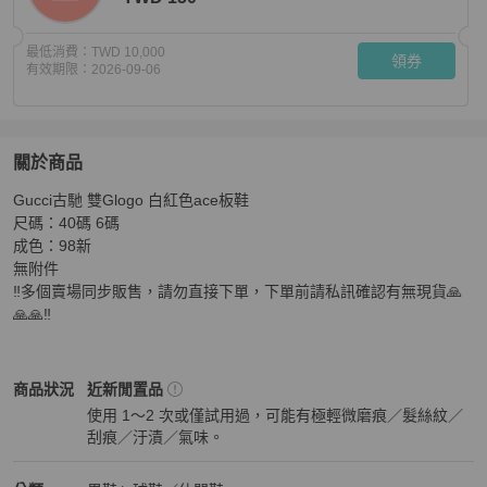
最低消費：
TWD 10,000
領券
有效期限：
2026-09-06
關於商品
關於
Gucci古馳 雙Glogo 白紅色ace板鞋 

Gucci古馳 雙Glogo 白紅色ace板鞋 尺碼：40碼 6碼 成色
尺碼：40碼 6碼

成色：98新

無附件

‼️多個賣場同步販售，請勿直接下單，下單前請私訊確認有無現貨🙏
🙏🙏‼️
Gucci
男鞋
商品狀態與細節
商品狀況
近新閒置品
使用 1～2 次或僅試用過，可能有極輕微磨痕／髮絲紋／
刮痕／汙漬／氣味。
近新閒置品