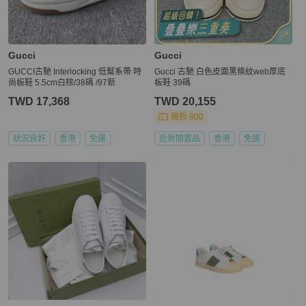
Gucci
Gucci
GUCCI古馳 Interlocking 低幫系帶 時
Gucci 古馳 白色皮面黑條紋web厚底
尚板鞋 5.5cm白棕/38碼 /97新
板鞋 39碼
TWD 17,368
TWD 20,155
現折 800
狀況良好
香港
免運
近新閒置品
香港
免運