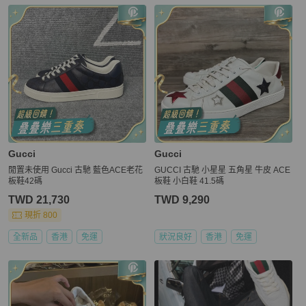
更多相似
Gucci
男鞋
推薦精品
Gucci
Gucci
閒置未使用 Gucci 古馳 藍色ACE老花
GUCCI 古馳 小星星 五角星 牛皮 ACE
板鞋42碼
板鞋 小白鞋 41.5碼
TWD 21,730
TWD 9,290
現折 800
全新品
香港
免運
狀況良好
香港
免運