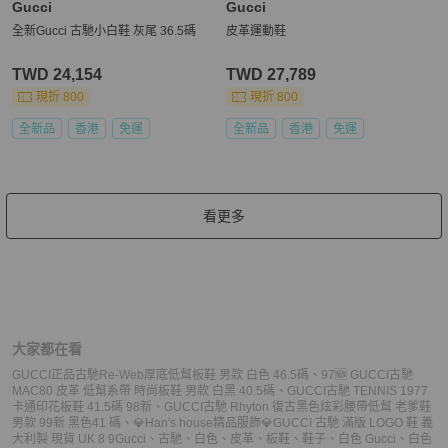
Gucci
Gucci
全新Gucci 古馳小白鞋 灰尾 36.5碼
皮革運動鞋
TWD 24,154
TWD 27,789
現折 800
現折 800
全新品
香港
免運
全新品
香港
免運
看更多
大家都在看
GUCCI正品古馳Re-Web厚底低幫板鞋 男款 白色 46.5碼
、
97🆕 GUCCI古馳
MAC80 皮革 低幫系帶 時尚板鞋 男款 白黑 40.5碼
、
GUCCI古馳 TENNIS 1977
卡通印花板鞋 41.5碼 98新
、
GUCCI古馳 Rhyton 復古黑色炫彩腰帶低幫 老爹鞋
男款 99新 黑色41 碼
、
💎Han's house精品服飾💎GUCCI 古馳 滿版 LOGO 鞋 義
大利製 ‎現貨 UK 8 9
Gucci
、
古馳
、
白色
、
皮革
、
板鞋
、
鞋子
、
白色 Gucci
、
白色