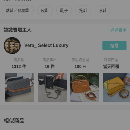
更多
Gucci
男鞋
相似商品推薦
球鞋／休閒鞋
皮鞋
靴子
拖鞋
涼鞋
認識賣場主人
逛逛賣場
PopChill 拍拍圈嚴選賣家
Vera_ Select Luxury
介紹
Vera_ Select Luxury
追蹤
商品數
商品售出
安心購通過
聊聊回覆
1312 件
16 件
100 %
當天回覆
相似商品