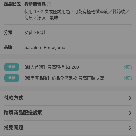
Salvatore Ferragamo
女鞋
商品狀態與細節
商品狀況
近新閒置品
使用 1～2 次或僅試用過，可能有極輕微磨痕／髮絲紋／
刮痕／汙漬／氣味。
近新閒置品
Salvatore Ferragamo
女鞋
分類資訊
分類
女鞋
跟鞋
女鞋
/
跟鞋
推薦
Salvatore Ferragamo
Salvatore Ferragamo
精品
推薦清單
女鞋
品牌介紹
品牌
Salvatore Ferragamo
活動
【新人首購】最高現折 $1,200
領取
活動
【精品真品險】仿品全額退款 最高再賠 5 萬
領取
付款方式
跨境商品配送說明
常見問題