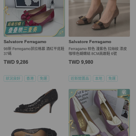
Salvatore Ferragamo
Salvatore Ferragamo
98新 Ferregamo菲拉格慕 酒紅平底鞋
Ferragamo 棕色 淺紫色 拉絲紋 漆皮
37碼
咖啡色蝴蝶結 8CM高跟鞋 6號
TWD 9,286
TWD 9,980
狀況良好
香港
免運
近新閒置品
本地
免運