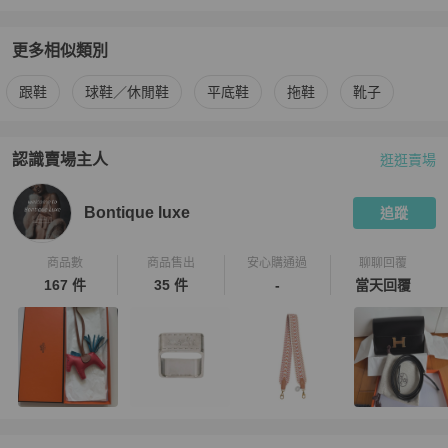
更多相似類別
更多
Salvatore Ferragamo
女鞋
相似商品推薦
跟鞋
球鞋／休閒鞋
平底鞋
拖鞋
靴子
認識賣場主人
逛逛賣場
PopChill 拍拍圈嚴選賣家
Bontique luxe
介紹
Bontique luxe
追蹤
商品數
商品售出
安心購通過
聊聊回覆
167 件
35 件
-
當天回覆