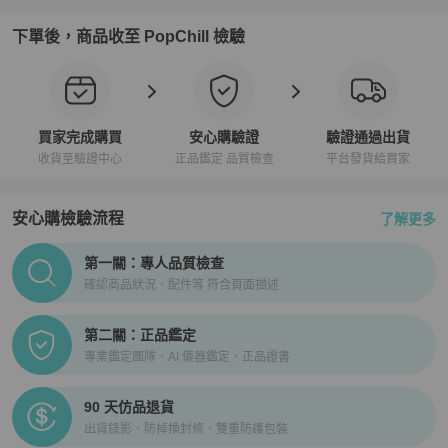
下單後，商品收至 PopChill 檢驗
買家完成購買
安心購驗證
驗證通過出貨
收貨至驗證中心
正品鑑定 品質檢查
平台發貨給買家
安心購檢驗流程
了解更多
PopChill拍拍圈正品驗證、安心購檢驗流程介紹
第一關：專人品質檢查
確認商品狀況、配件等 符合頁面描述
第二關：正品鑑定
專業鑑定團隊、AI 儀器鑑定、正品證書
90 天仿品退貨
出貨錄影、防掉換封條、雙重防護包裝