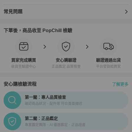
常見問題
下單後，商品收至 PopChill 檢驗
買家完成購買
安心購驗證
驗證通過出貨
收貨至驗證中心
正品鑑定 品質檢查
平台發貨給買家
安心購檢驗流程
了解更多
PopChill拍拍圈正品驗證、安心購檢驗流程介紹
第一關：專人品質檢查
確認商品狀況、配件等 符合頁面描述
第二關：正品鑑定
專業鑑定團隊、AI 儀器鑑定、正品證書