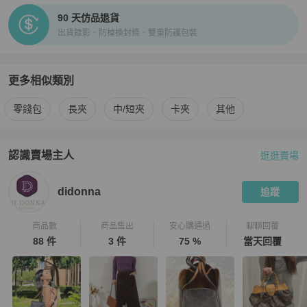
90 天仿品退貨
出貨錄影、防掉換封條、雙重防護包裝
更多相似類別
更多
Louis Vuitton
女士錢包 / 小皮件
相似商品推薦
零錢包
長夾
中/短夾
卡夾
其他
認識賣場主人
逛逛賣場
PopChill 拍拍圈嚴選賣家
didonna
介紹
didonna
追蹤
商品數
商品售出
安心購通過
聊聊回覆
88 件
3 件
75 %
當天回覆