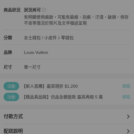
Louis Vuitton
女士錢包 / 小皮件
商品狀態與細節
商品狀況
狀況尚可
有明顯使用痕跡，可能有磨痕、刮痕、汙漬、破損、保存
不良等情況於照片及文字描述呈現
狀況尚可
Louis Vuitton
女士錢包 / 小皮件
分類資訊
分類
女士錢包 / 小皮件
零錢包
女士錢包 / 小皮件
/
零錢包
推薦
Louis Vuitton
Louis Vuitton
精品
推薦清單
女士錢包 / 小皮件
品牌介紹
品牌
Louis Vuitton
尺寸
單一尺寸
活動
【新人首購】最高現折 $1,200
領取
活動
【精品真品險】仿品全額退款 最高再賠 5 萬
領取
付款方式
配送說明