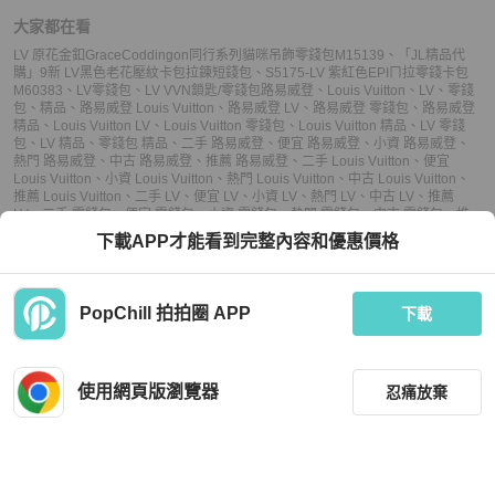
大家都在看
LV 原花金釦GraceCoddingon同行系列貓咪吊飾零錢包M15139
、
「JL精品代
購」9新 LV黑色老花壓紋卡包拉鍊短錢包
、
S5175-LV 紫紅色EPIㄇ拉零錢卡包
M60383
、
LV零錢包
、
LV VVN鎖匙/零錢包
路易威登
、
Louis Vuitton
、
LV
、
零錢
包
、
精品
、
路易威登 Louis Vuitton
、
路易威登 LV
、
路易威登 零錢包
、
路易威登
精品
、
Louis Vuitton LV
、
Louis Vuitton 零錢包
、
Louis Vuitton 精品
、
LV 零錢
包
、
LV 精品
、
零錢包 精品
、
二手 路易威登
、
便宜 路易威登
、
小資 路易威登
、
熱門 路易威登
、
中古 路易威登
、
推薦 路易威登
、
二手 Louis Vuitton
、
便宜
Louis Vuitton
、
小資 Louis Vuitton
、
熱門 Louis Vuitton
、
中古 Louis Vuitton
、
推薦 Louis Vuitton
、
二手 LV
、
便宜 LV
、
小資 LV
、
熱門 LV
、
中古 LV
、
推薦
LV
、
二手 零錢包
、
便宜 零錢包
、
小資 零錢包
、
熱門 零錢包
、
中古 零錢包
、
推
薦 零錢包
、
二手 精品
、
便宜 精品
、
小資 精品
、
熱門 精品
、
中古 精品
、
推薦 精
下載APP才能看到完整內容和優惠價格
品
PopChill 拍拍圈 APP
下載
上架
使用網頁版瀏覽器
忍痛放棄
議價
不可購買
收藏
(
6
)
聊聊