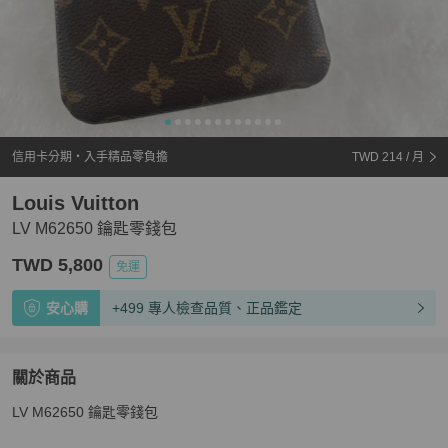
信用卡分期・入手精品零負擔
TWD 214
/ 月
Louis Vuitton
LV M62650 鑰匙零錢包
TWD 5,800
免運
安心購
+499 專人檢查品質、正品鑑定
關於商品
關於
LV M62650 鑰匙零錢包
LV M62650 鑰匙零錢包
商品詳情與購買須知