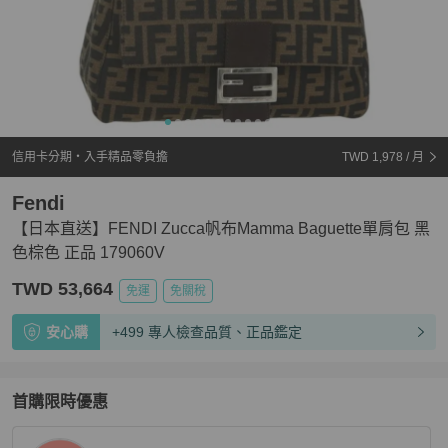
信用卡分期・入手精品零負擔
TWD 1,978
/ 月
Fendi
【日本直送】FENDI Zucca帆布Mamma Baguette單肩包 黑
色棕色 正品 179060V
TWD 53,664
免運
免關稅
安心購
+499 專人檢查品質、正品鑑定
首購限時優惠