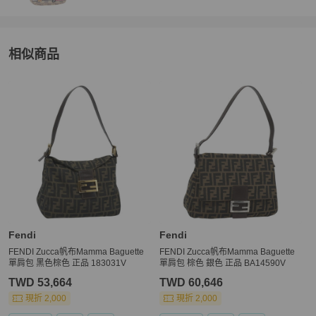
★ 二手商品只有一件，如商品已經在原網站上被售出、刪除，PopC
hill 會為您取消訂單，還請見諒。

【取消訂單與退貨政策】

相似商品
★ 下單後不接受買家無正當理由的換貨，退貨等要求。

★ 若商品已通過跨境寄送與 PopChill 的鑑定抵達買家手上，而買家
更多相似
Fendi
女包
推薦精品
因個人因素想要退貨，需自行負擔國際運費和相關產生的關稅寄回給
 Brand Street 日本，PopChill 並非商品轉售人，商品係為您向日本 B
rand Street 購買，我方協助進行鑑定和訂購，因此我方無法代替賣
方（Brand Street）行使是否同意退貨的權利，Brand Street 是日本
老牌中古店，對於品質和信譽均有良好的把關，敬請放心購買。

★ 買家一旦依照 PopChill 平台所定方式、條件及流程完成下單，即
表示願意依照本服務約定條款及相關網頁上所載明的約定內容、交易
條件、退貨政策或限制。

【電子發票與關稅政策】

Fendi
Fendi
★ 商品通過鑑定（鑑證）後，PopChill 依法將會開立「訂單金額」全
FENDI Zucca帆布Mamma Baguette
FENDI Zucca帆布Mamma Baguette
額的台灣統一發票，以電子發票形式寄至買家提供之電郵信箱。

單肩包 黑色棕色 正品 183031V
單肩包 棕色 銀色 正品 BA14590V
★ 各國海關如有關稅 PopChill 均依法申報相符之金額，且均由 Pop
TWD 53,664
TWD 60,646
現折 2,000
現折 2,000