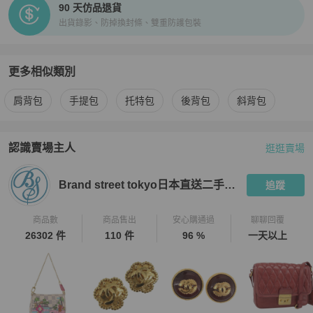
90 天仿品退貨
★ 日本中古奢侈品市場對於商品進行分級，讓消費者即使透過網購，
出貨錄影、防掉換封條、雙重防護包裝
也能從英文字母等級（SA．A 級．B 級．BC 級）判斷商品的保存狀
況。

★ 二手商品非新品，圖文已盡力完整敘述細節，請買家務必將商品照
片放大看，並綜合商品圖片和文字去綜合考量與判斷。

更多相似類別
★ 日本中古名牌行業統一的分級標準非常嚴謹，商品狀況已於說明處
更多
Fendi
女包
相似商品推薦
明確標示等級，如下單即表示可接受商品狀況。

肩背包
手提包
托特包
後背包
斜背包
★商品的成色判定基於 Brand Street 日本的標準來評判，因個人評判
標準的不同，請務必下單前詳細確認商品照片細節和商品情報說明文
後來綜合判斷，買方有義務就有疑慮的瑕疵處問清楚，確保商品能達
認識賣場主人
逛逛賣場
PopChill 拍拍圈嚴選賣家
Brand street tokyo日本直送二手名牌
到您的滿意，如有疑問請APP聊聊詢問客服解答後購買。

★ 中古品有正常使用痕跡，瑕疵基本已拍出，細節如圖，了解更多請
Brand street tokyo日本直送二手名牌
追蹤
使用APP聊聊和客服聯繫。

★包袋尺寸由於測量手法不同，誤差在1cm-3cm屬於正常範圍，正常
範圍內誤差不作為退換貨依據。

商品數
商品售出
安心購通過
聊聊回覆
26302 件
110 件
96 %
一天以上
【PopChill 台北 │ 香港 中英文雙語客戶服務】

★ 商品出售人授權 PopChill 台灣提供友善之中英文雙語客戶服務。

★ 有關商品問題，請直接私訊此帳號，商品均在境外賣家手上，Pop
Chill 會幫您代為詢問日本賣家。

★ App 版聊聊服務時間：週一到週五 09:30～18:30。
