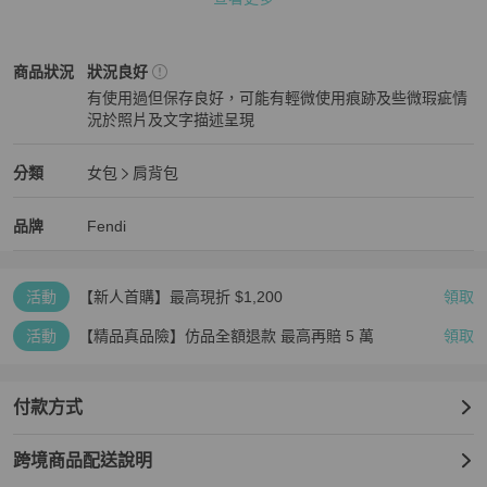
款式：肩背包

配件：防塵袋

產品編號：-

Fendi
女包
商品狀態與細節
商品狀況
狀況良好
序號：2321-26325-099

有使用過但保存良好，可能有輕微使用痕跡及些微瑕疵情
產地：義大利

況於照片及文字描述呈現
等級：B

狀況良好
SKU：179060V

狀態 : 

Fendi
女包
分類資訊
分類
女包
肩背包
外部：表面：輕微變形，摩擦痕跡

女包
/
肩背包
推薦
金屬配件：刮痕

Fendi
Fendi
精品
推薦清單
女包
品牌介紹
品牌
Fendi
內部：輕微摩擦

口袋：狀況極佳，沒有任何明顯的刮痕。

邊角：輕微磨損

活動
【新人首購】最高現折 $1,200
領取
氣味：有存放（儲存）氣味。

其他備註：-

活動
【精品真品險】仿品全額退款 最高再賠 5 萬
領取
【PopChill 台灣購物保障】

★免國際運費，免高額關稅．90天仿品疑慮全額退款

★下單時於 PopChill 付費台幣499元加購安心購（正品鑑定）與（品
付款方式
質檢查）服務，意即商品抵達台灣時，由PopChill進行開箱錄影比對
商品圖文相符以及二次鑑定和確認缺件，如存在重大落差，平台將提
跨境商品配送說明
供拍照服務，買家有權利取消訂單，無須支付任何費用。
