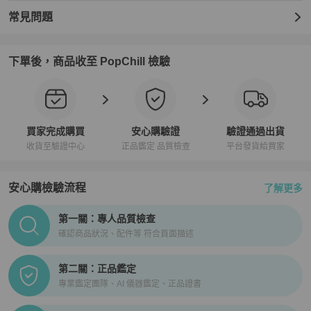
【PopChill 香港購物保障】

常見問題
★免國際運費，免關稅．90天內存疑全額退款

★ 香港地區：下單時於 PopChill 付費港幣399元加購安心購（正貨鑑
證）與（品質檢查）服務，意即商品抵達香港時，由PopChill進行開
下單後，商品收至 PopChill 檢驗
箱錄影比對描述相符以及二次鑑定，如存在重大落差，平台將提供拍
照服務，買家有權利取消訂單，無須支付任何費用。

【PopChill 全球購物保障】

★若商品不通過PopChill 的品質檢查和鑑定，您的訂單將被取消，系
買家完成購買
安心購驗證
驗證通過出貨
統自動退回整張訂單的金額（包含安心購費用）。

收貨至驗證中心
正品鑑定 品質檢查
平台發貨給買家
★ 鑑定將使用美國第三方權威專業鑑定機構之服務，大多數加贈正貨
證書，部分含鑑定分析。

安心購檢驗流程
了解更多
PopChill拍拍圈正品驗證、安心購檢驗流程介紹
【寄送時程相關】

第一關：專人品質檢查
★ 空運直送 │ 縮短您的等待時間

確認商品狀況、配件等 符合頁面描述
★ 依寄達國家區域、驗關、航班或氣候等不可控制因素而異。

★ 商品由境外寄至 PopChill 驗證中心鑑定（鑑證）通過後才配送，
第二關：正品鑑定
因此比一般包裹需要多 2～3天的鑑定（鑑證）與檢查作業時間。

專業鑑定團隊、AI 儀器鑑定、正品證書
【商品瑕疵說明】
