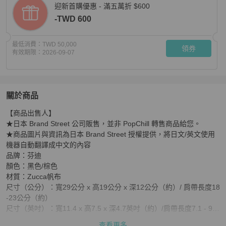
迎新首購優惠 - 滿五萬折 $600
-TWD 600
最低消費：
TWD 50,000
領券
有效期限：
2026-09-07
關於商品
關於
【商品出售人】

【日本直送】FENDI Zucca帆布Mamma Baguette單肩包
★日本 Brand Street 公司販售，並非 PopChill 轉售商品給您。

★商品圖片與資訊為日本 Brand Street 授權提供，將日文/英文使用
機器自動翻譯成中文的內容

品牌：芬迪

顏色：黑色/棕色

材質：Zucca帆布

尺寸（公分）：寬29公分 x 高19公分 x 深12公分（約）/ 肩帶長度18
-23公分（約）

尺寸（英吋）：寬11.4 x 高7.5 x 深4.7英吋（約）/肩帶長度7.1 - 9.1
英吋（約）

查看更多