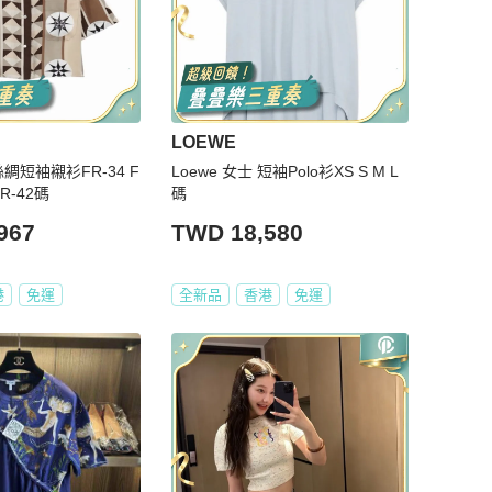
LOEWE
絲綢短袖襯衫FR-34 F
Loewe 女士 短袖Polo衫XS S M L
FR-42碼
碼
967
TWD 18,580
港
免運
全新品
香港
免運