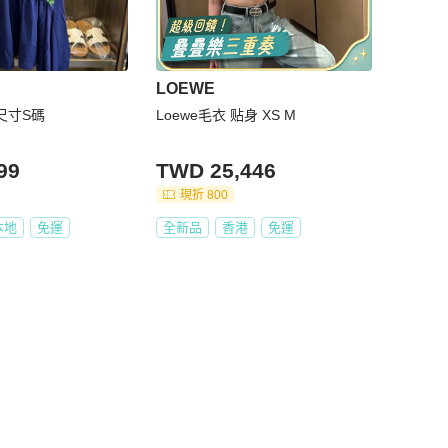
LOEWE
 尺寸S碼
Loewe毛衣 贴身 XS M
99
TWD 25,446
現折 800
本地
免運
全新品
香港
免運