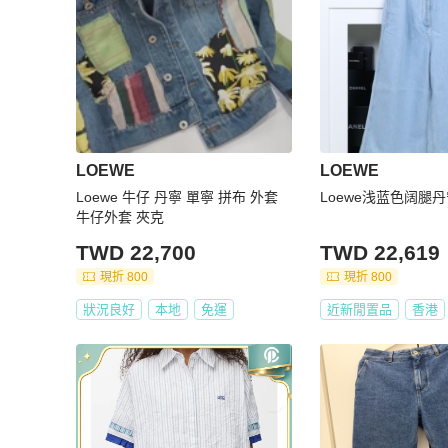
LOEWE
LOEWE
Loewe 牛仔 丹寧 單寧 拼布 外套
Loewe浅蓝色阔腿
牛仔外套 夾克
TWD 22,700
TWD 22,619
現折 800
現折 800
狀況良好
本地
免運
近新閒置品
香港