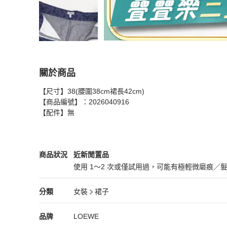
關於商品
關於
【尺寸】38(腰圍38cm裙長42cm)

LOEWE 滿版老花 單寧短裙 Denim 牛仔
商品詳
【商品編號】：2026040916

【配件】無
LOEWE
女裝
商品狀態與細節
商品狀況
近新閒置品
使用 1～2 次或僅試用過，可能有極輕微磨痕／
近新閒置品
LOEWE
女裝
分類資訊
分類
女裝
裙子
女裝
/
裙子
推薦
LOEWE
LOEWE
精品
推薦清單
女裝
品牌介紹
品牌
LOEWE