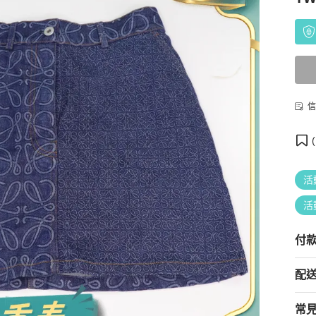
信
(
活
活
付
配
常