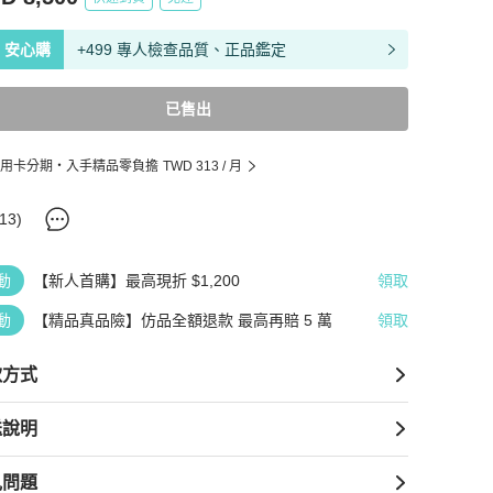
安心購
+499 專人檢查品質、正品鑑定
已售出
用卡分期・入手精品零負擔
TWD 313
/ 月
13
)
動
【新人首購】最高現折 $1,200
領取
動
【精品真品險】仿品全額退款 最高再賠 5 萬
領取
款方式
送說明
見問題