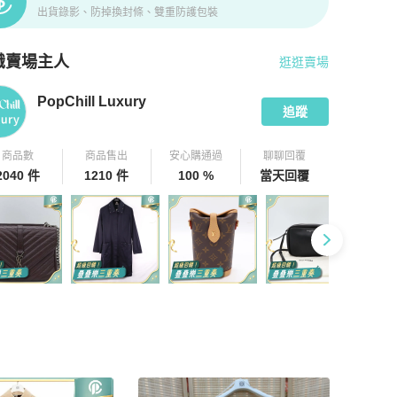
出貨錄影、防掉換封條、雙重防護包裝
識賣場主人
逛逛賣場
pChill 拍拍圈嚴選賣家
PopChill Luxury
介紹
PopChill Luxury
追蹤
商品數
商品售出
安心購通過
聊聊回覆
2040 件
1210 件
100 %
當天回覆