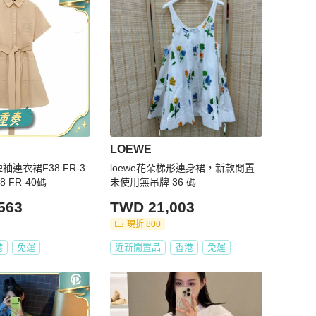
LOEWE
短袖連衣裙F38 FR-3
loewe花朵梯形連身裙，新款閒置
38 FR-40碼
未使用無吊牌 36 碼
563
TWD 21,003
現折 800
港
免運
近新閒置品
香港
免運