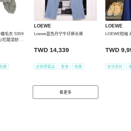
LOEWE
LOEWE
針織毛衣 S359
Loewe蓝色丹宁牛仔裤长裤
LOEWE短袖
毛/尼龍混紡 灰
TWD 14,339
TWD 9,9
免運
近新閒置品
香港
免運
狀況良好
看更多