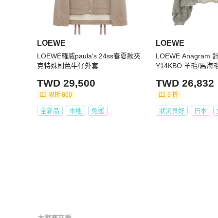
LOEWE
LOEWE
LOEWE羅威paula‘s 24ss春夏款夾
LOEWE Anagram 
克特殊刷色牛仔外套
Y14KBO 羊毛/馬海
色 #L 二手女款
TWD 29,500
TWD 26,832
現折 800
9 折
全新品
本地
免運
狀況良好
日本