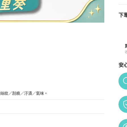
下單
情與購買須知
安
Po
髮絲紋／刮痕／汙漬／氣味。