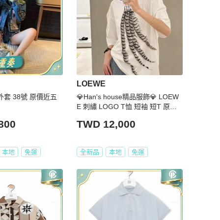
LOEWE
外套 38號 原價近五
💎Han's house精品服飾💎 LOEW
E 刺繡 LOGO T恤 短袖 短T 原價2
3000
800
TWD 12,000
本地
免運
全新品
本地
免運