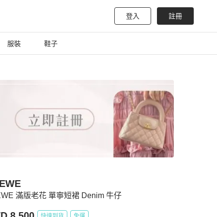
登入
註冊
服裝
鞋子
EWE
EWE 滿版老花 單寧短裙 Denim 牛仔
D 8,500
快速到貨
免運