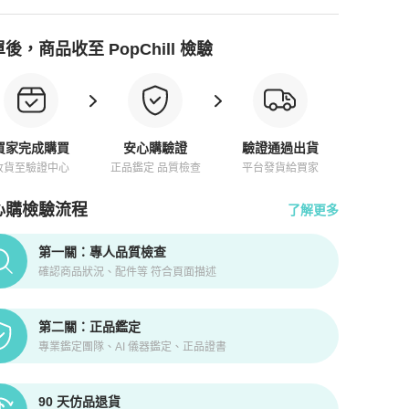
後，商品收至 PopChill 檢驗
買家完成購買
安心購驗證
驗證通過出貨
收貨至驗證中心
正品鑑定 品質檢查
平台發貨給買家
心購檢驗流程
了解更多
pChill拍拍圈正品驗證、安心購檢驗流程介紹
第一關：專人品質檢查
確認商品狀況、配件等 符合頁面描述
第二關：正品鑑定
專業鑑定團隊、AI 儀器鑑定、正品證書
90 天仿品退貨