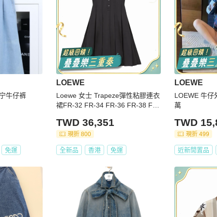
LOEWE
LOEWE
丹宁牛仔裤
Loewe 女士 Trapeze彈性粘膠連衣
LOEWE 牛仔
裙FR-32 FR-34 FR-36 FR-38 FR-
萬
40碼
TWD 36,351
TWD 15,
現折 800
現折 499
免運
全新品
香港
免運
近新閒置品