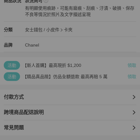
Chanel
女士錢包 / 小皮件
商品狀態與細節
商品狀況
狀況尚可
有明顯使用痕跡，可能有磨痕、刮痕、汙漬、破損、保存
產品尺寸 (人手量度有可能存在1-2cm 誤差)：11CM X 7.5CM

不良等情況於照片及文字描述呈現
狀況尚可
配件：貼（22953655）
Chanel
女士錢包 / 小皮件
分類資訊
分類
女士錢包 / 小皮件
卡夾
女士錢包 / 小皮件
/
卡夾
推薦
Chanel
Chanel
精品
推薦清單
女士錢包 / 小皮件
品牌介紹
品牌
Chanel
活動
【新人首購】最高現折 $1,200
領取
活動
【精品真品險】仿品全額退款 最高再賠 5 萬
領取
付款方式
跨境商品配送說明
常見問題