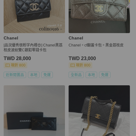
Chanel
Chanel
[品況優秀很粉字內裡😍] Chanel黑荔
Chanel。cf翻蓋卡包。黑金荔枝皮
枝皮波紋雙C銀釦零錢卡包
TWD 28,000
TWD 23,000
現折 800
現折 800
近新閒置品
本地
免運
全新品
本地
免運