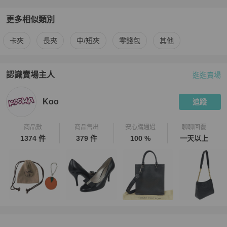
更多相似類別
更多
Chanel
女士錢包 / 小皮件
相似商品推薦
卡夾
長夾
中/短夾
零錢包
其他
認識賣場主人
逛逛賣場
PopChill 拍拍圈嚴選賣家
Koo
介紹
Koo
追蹤
商品數
商品售出
安心購通過
聊聊回覆
1374 件
379 件
100 %
一天以上