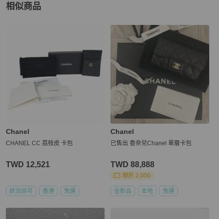
相似商品
更多相似
Chanel
女士錢包 / 小皮件
推薦精品
Chanel
Chanel
CHANEL CC 荔枝皮 卡包
已售出 香奈兒Chanel 單層卡包
TWD 12,521
TWD 88,888
現折 2,000
狀況尚可
香港
免運
全新品
本地
免運