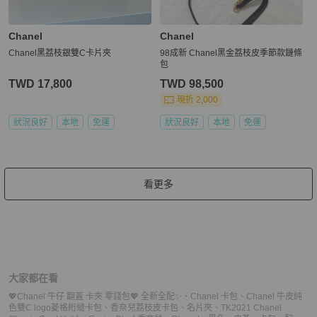
Chanel
Chanel
Chanel黑荔枝銀雙C卡片夾
98成新 Chanel黑金荔枝皮季節款鏈條
包
TWD 17,800
TWD 98,500
現折 2,000
狀況良好
本地
免運
狀況良好
本地
免運
看更多
大家都在看
💖Chanel 牛仔 翻蓋 卡夾 零錢包💖 全新全配✨
、
Chanel 卡包
、
Chanel 牛皮純
色雙C logo菱格絎縫卡包
、
香奈兒荔枝皮卡包、名片夾
、
TK2021 Chanel