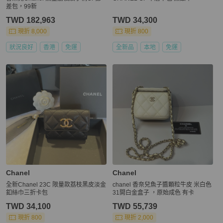
差包，99新
TWD 182,963
TWD 34,300
現折 8,000
現折 800
狀況良好
香港
免運
全新品
本地
免運
Chanel
Chanel
全新Chanel 23C 限量款荔枝黑皮淡金
chanel 香奈兒魚子醬顆粒牛皮 米白色
釦絲巾三折卡包
31開白金盒子 ，原始成色 有卡
TWD 34,100
TWD 55,739
現折 800
現折 2,000