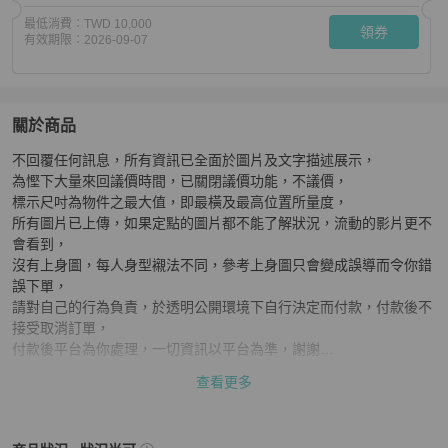
最低消費：
TWD 10,000
領券
有效期限：
2026-09-07
關於商品
關於
不回覆任何訊息，所有資訊已全面於圖片及文字描述展示，

CHANEL CC 荔枝皮 卡包
商品詳情與購買須知
為慳下大量來回議價時間，已關閉議價功能，不議價，

標示尺吋為物件之最大值，即最橫及最高位置所量度，

所有圖片已上傳，如果定點的圖片都不能了解狀況，流動的影片更不
會看到，

沒有上身圖，每人身型襯法不同，參考上身圖只會變成誤導而令你錯
誤下單，

請對自己的行為負責，於透明公開環境下自行決定而付款，付款後不
接受取消訂單，

付款後平台為你處理，一切資訊以平台為準，謝謝

查看更多
注意：邊角有磨到 ＋ 金屬扣有花痕

顏色：黑色
