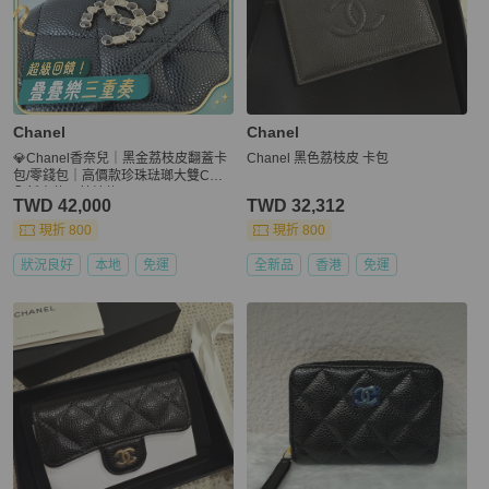
Chanel
Chanel
💎Chanel香奈兒｜黑金荔枝皮翻蓋卡
Chanel 黑色荔枝皮 卡包
包/零錢包｜高價款珍珠琺瑯大雙C｜
全新未使用芯片款
TWD 42,000
TWD 32,312
現折 800
現折 800
狀況良好
本地
免運
全新品
香港
免運