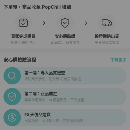
下單後，商品收至 PopChill 檢驗
買家完成購買
安心購驗證
驗證通過出貨
收貨至驗證中心
正品鑑定 品質檢查
平台發貨給買家
安心購檢驗流程
了解更多
PopChill拍拍圈正品驗證、安心購檢驗流程介紹
第一關：專人品質檢查
確認商品狀況、配件等 符合頁面描述
第二關：正品鑑定
專業鑑定團隊、AI 儀器鑑定、正品證書
90 天仿品退貨
出貨錄影、防掉換封條、雙重防護包裝