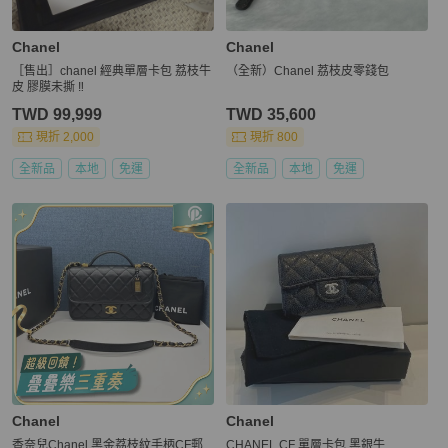
Chanel
Chanel
［售出］chanel 經典單層卡包 荔枝牛
（全新）Chanel 荔枝皮零錢包
皮 膠膜未撕 ‼️
TWD 99,999
TWD 35,600
現折 2,000
現折 800
全新品
本地
免運
全新品
本地
免運
Chanel
Chanel
香奈兒Chanel 黑金荔枝紋手柄CF郵
CHANEL CF 單層卡包 黑銀牛