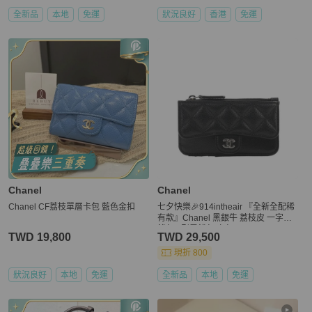
全新品
本地
免運
狀況良好
香港
免運
Chanel
Chanel
Chanel CF荔枝單層卡包 藍色金扣
七夕快樂🎉914intheair 『全新全配稀
有款』Chanel 黑銀牛 荔枝皮 一字零
錢包 L型零錢包 卡包
TWD 19,800
TWD 29,500
現折 800
狀況良好
本地
免運
全新品
本地
免運