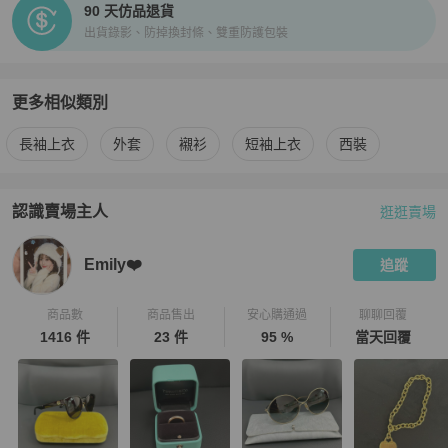
90 天仿品退貨
出貨錄影、防掉換封條、雙重防護包裝
更多相似類別
更多
Thom Browne
男裝
相似商品推薦
長袖上衣
外套
襯衫
短袖上衣
西裝
認識賣場主人
逛逛賣場
PopChill 拍拍圈嚴選賣家
Emily❤️
介紹
Emily❤️
追蹤
商品數
商品售出
安心購通過
聊聊回覆
1416 件
23 件
95 %
當天回覆