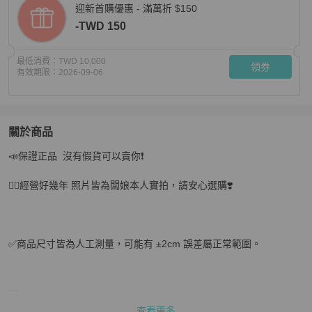
迎新首購優惠 - 滿萬折 $150
-TWD 150
最低消費：
TWD 10,000
領券
有效期限：
2026-09-06
關於商品
關於
📣保證正品  沒有假貨可以賣你❗️

💎Han's house精品服飾💎Thom Browne 麻花 粗 針織
❤️‍🔥經營好幾年 照片皆為闆娘本人實拍，請安心選購❣️

✅商品尺寸皆為人工測量，可能有 ±2cm 誤差屬正常範圍。

✅顏色因拍攝光線、螢幕顯示等因素，實品可能與圖片略有色差，請
查看更多