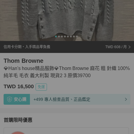
信用卡分期・入手精品零負擔
TWD 608
/ 月
Thom Browne
💎Han's house精品服飾💎Thom Browne 麻花 粗 針織 100%
純羊毛 毛衣 義大利製 現貨2 3 原價39700
TWD 16,500
免運
安心購
+499 專人檢查品質、正品鑑定
首購限時優惠