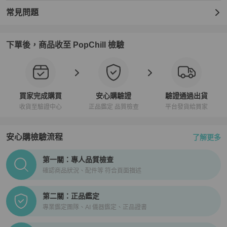
‼️多個賣場同步販售，請勿直接下單🙏下單前請私訊確認有無現貨 

常見問題
⚠️ 近年來詐騙盛行，越來越多不肖商人盜圖販售 請各位謹慎當心⚠️

下單後，商品收至 PopChill 檢驗
🩷🩷🩷🩷有任何問題歡迎私訊聊聊🩷🩷🩷🩷
買家完成購買
安心購驗證
驗證通過出貨
收貨至驗證中心
正品鑑定 品質檢查
平台發貨給買家
安心購檢驗流程
了解更多
PopChill拍拍圈正品驗證、安心購檢驗流程介紹
第一關：專人品質檢查
確認商品狀況、配件等 符合頁面描述
第二關：正品鑑定
專業鑑定團隊、AI 儀器鑑定、正品證書