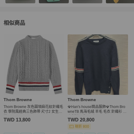
相似商品
更多相似
Thom Browne
男裝
推薦精品
Thom Browne
Thom Browne
Thom Browne 灰色圓領麻花紋針織毛
💎Han's house精品服飾💎Thom Bro
衣 學院風經典三色飾帶 尺寸2 女生可
wneTB 馬海毛絨 羊毛 毛衣 針織衫 義
當oversized
大利製 現貨1 原價37500
TWD 13,800
TWD 20,800
現折 800