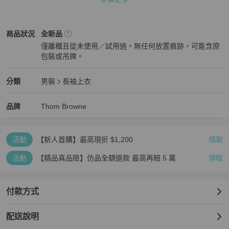
以實品為準。

Thom Browne
男裝
商品狀態與細節
商品狀況
全新品
僅離櫃且從未使用／試用過。無任何放置痕跡，可能含原
✅我們重視您的購物體驗，商品享有7日鑑賞期

包裝或吊牌。
全新品
若有問題，請於收貨7日內與我們聯繫，我們將協助您辦理退貨。

Thom Browne
男裝
分類資訊
分類
男裝
長袖上衣
男裝
/
長袖上衣
推薦
Thom Browne
Thom Browne
精品
推薦清單
男裝
品牌介紹
品牌
Thom Browne
✅模特兒穿著照僅供參考，實際穿著效果請參考尺寸表與自身體型搭
配選購。

活動
【新人首購】最高現折 $1,200
領取
活動
【精品真品險】仿品全額退款 最高再賠 5 萬
領取
✅商品皆為全新，出貨前皆經人工檢查與包裝，請安心選購。

付款方式
配送說明