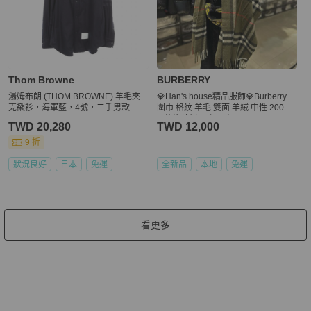
Thom Browne
BURBERRY
湯姆布朗 (THOM BROWNE) 羊毛夾
💎Han's house精品服飾💎Burberry
克襯衫，海軍藍，4號，二手男款
圍巾 格紋 羊毛 雙面 羊絨 中性 200X5
2 蘇格蘭制 現貨 原價25900
TWD 20,280
TWD 12,000
9 折
狀況良好
日本
免運
全新品
本地
免運
看更多