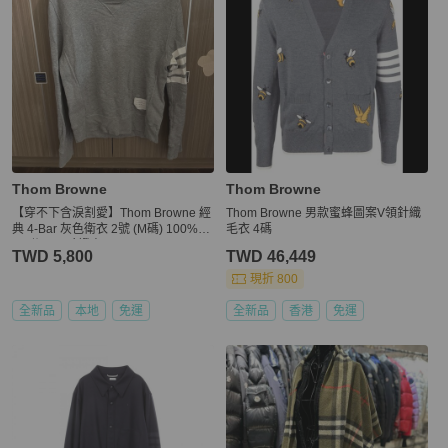
Thom Browne
Thom Browne
【穿不下含淚割愛】Thom Browne 經
Thom Browne 男款蜜蜂圖案V領針織
典 4-Bar 灰色衛衣 2號 (M碼) 100%正
毛衣 4碼
品/附Legit驗證書
TWD 5,800
TWD 46,449
現折 800
全新品
本地
免運
全新品
香港
免運