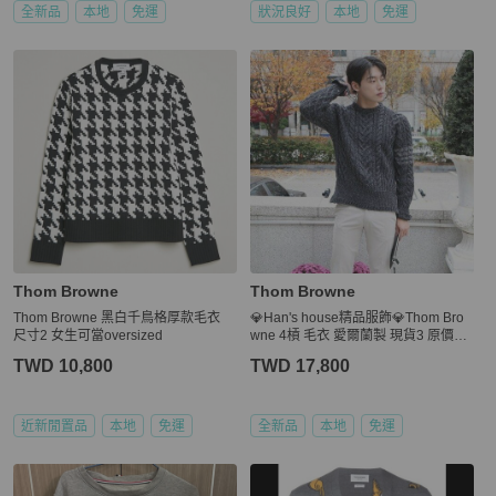
全新品
本地
免運
狀況良好
本地
免運
Thom Browne
Thom Browne
Thom Browne 黑白千鳥格厚款毛衣
💎Han's house精品服飾💎Thom Bro
尺寸2 女生可當oversized
wne 4槓 毛衣 愛爾蘭製 現貨3 原價25
600
TWD 10,800
TWD 17,800
近新閒置品
本地
免運
全新品
本地
免運