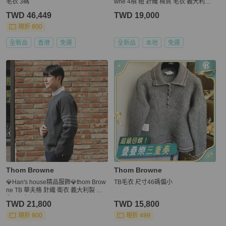
毛衣 3碼
wne 4槓 粗 針織 棉質 毛衣 義大利製
原價38800
TWD 46,449
TWD 19,000
現折 800
全新品
香港
免運
全新品
本地
免運
Thom Browne
Thom Browne
💎Han's house精品服飾💎thom Brow
TB毛衣 尺寸46碼偏小
ne TB 華夫格 針織 衛衣 義大利製 現
貨3 深灰原價33700
TWD 21,800
TWD 15,800
現折 800
現折 499