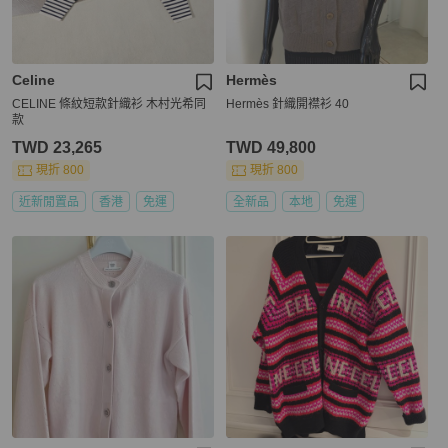
Celine
Hermès
CELINE 條紋短款針織衫 木村光希同
Hermès 針織開襟衫 40
款
TWD 23,265
TWD 49,800
現折 800
現折 800
近新閒置品
香港
免運
全新品
本地
免運