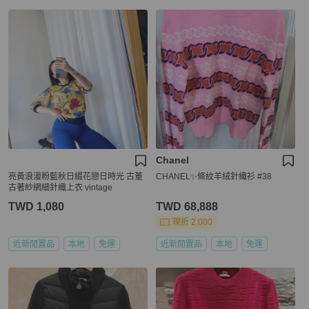
Chanel
亮黃浪漫粉藍秋日綴花戀日時光 古董
CHANEL✨條紋羊絨針織衫 #38
古著紗網細針織上衣 vintage
TWD 1,080
TWD 68,888
現折 2,000
近新閒置品
本地
免運
近新閒置品
本地
免運