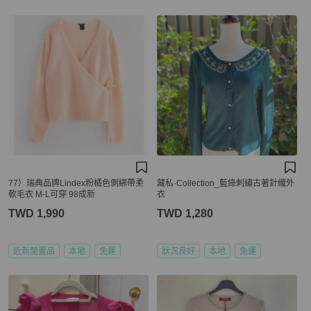
77）瑞典品牌Lindex粉橘色側綁帶柔
藏私·Collection_藍綠刺繡古著針織外
軟毛衣 M-L可穿 98成新
衣
TWD 1,990
TWD 1,280
近新閒置品
本地
免運
狀況良好
本地
免運