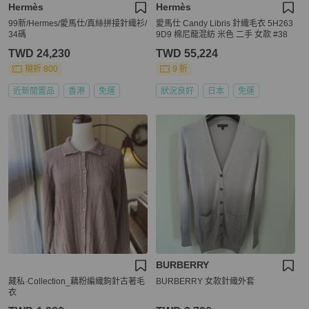
Hermès
Hermès
99新/Hermes/愛馬仕/真絲拼接針織衫/
愛馬仕 Candy Libris 針織毛衣 5H263
34碼
9D9 棉尼龍混紡 米色 二手 女款 #38
TWD 24,230
TWD 55,224
現折 800
9 折
近新閒置品
香港
免運
狀況良好
日本
免運
BURBERRY
藏私·Collection_藕粉編織鉤針古著毛
BURBERRY 女款針織外套
衣