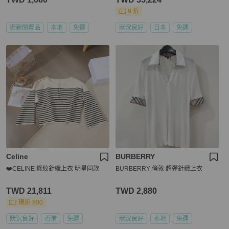
9 折
近新閒置品
本地
免運
狀況良好
日本
免運
Celine
BURBERRY
❤️CELINE 條紋針織上衣 明星同款
BURBERRY 倫敦 超彈針織上衣
TWD 21,811
TWD 2,880
現折 800
狀況良好
香港
免運
狀況良好
本地
免運