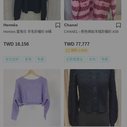
Hermès
Chanel
Hermes 愛馬仕 羊毛針織衫 M碼
CHANEL✨粉色條紋羊絨針織衫 #38
TWD 16,156
TWD 77,777
現折 2,000
狀況良好
香港
免運
近新閒置品
本地
免運