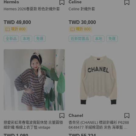
Hermès
Celine
Hermes 2026春夏款 粉色針織外套
Celine 針織外套
TWD 49,800
TWD 30,000
現折 800
現折 800
全新品
本地
免運
近新閒置品
本地
免運
Chanel
戀愛彩虹青春電波寬鬆休閒 古蕫圓領
香奈兒 (CHANEL) 標誌針織衫 P6288
細針織 格線上衣丁恤 vintage
6K48477 羊絨棉混紡 米色 海軍藍 二
手 女款 #36
TWD 1,080
TWD 55,224