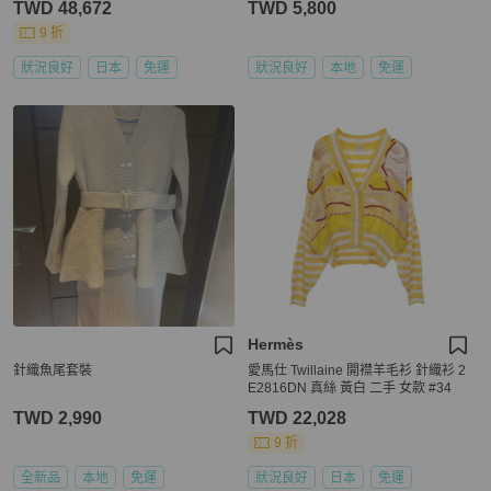
TWD 48,672
TWD 5,800
9 折
狀況良好
日本
免運
狀況良好
本地
免運
Hermès
針織魚尾套裝
愛馬仕 Twillaine 開襟羊毛衫 針織衫 2
E2816DN 真絲 黃白 二手 女款 #34
TWD 2,990
TWD 22,028
9 折
全新品
本地
免運
狀況良好
日本
免運