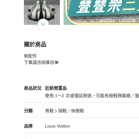
關於商品
關於
無配件

Louis Vuitton路易威登 紫灰色麂皮網面運動鞋42
下單請咨詢庫存💟
Louis Vuitton
男鞋
商品狀態與細節
商品狀況
近新閒置品
使用 1～2 次或僅試用過，可能有極輕微磨痕／
近新閒置品
Louis Vuitton
男鞋
分類資訊
分類
男鞋
球鞋／休閒鞋
男鞋
/
球鞋／休閒鞋
推薦
Louis Vuitton
Louis Vuitton
精品
推薦清單
男鞋
品牌介紹
品牌
Louis Vuitton