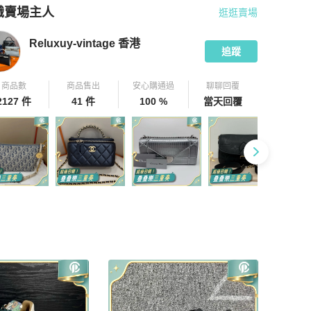
識賣場主人
逛逛賣場
pChill 拍拍圈嚴選賣家
Reluxuy-vintage 香港
介紹
Reluxuy-vintage 香港
追蹤
商品數
商品售出
安心購通過
聊聊回覆
2127 件
41 件
100 %
當天回覆