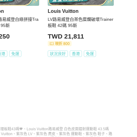
on
Louis Vuitton
tton路易威登白綠拼接Tra
LV路易威登白茶色糜爛破壞Trainer
 95新
板鞋 42碼 95新
250
TWD 21,811
現折 800
香港
免運
狀況良好
香港
免運
仔查理板鞋43碼🧡
、
Louis Vuitton路易威登 白色皮面鐳射運動鞋 43.5碼
Vuitton
、
紫灰色 LV
、
紫灰色 麂皮
、
紫灰色 運動鞋
、
紫灰色 鞋子
、
路