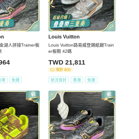
on
Louis Vuitton
湖人拼接Trainer板
Louis Vuitton路易威登錫紙銀Train
新
er板鞋 42碼
964
TWD 21,811
現折 800
香港
免運
狀況良好
香港
免運