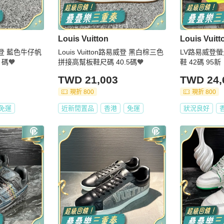
Louis Vuitton
Louis Vuitt
路易威登 藍色牛仔帆
Louis Vuitton路易威登 黑白棕三色
LV路易威登螢光
 碼🧡
拼接高幫板鞋尺碼 40.5碼🧡
鞋 42碼 95新
TWD 21,003
TWD 24,
現折 800
現折 800
免運
近新閒置品
香港
免運
狀況良好