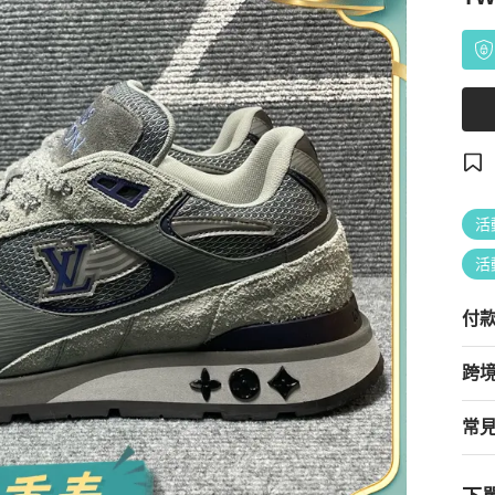
活
活
付
跨
常