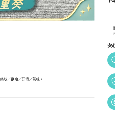
下單
安
碼 🧡
商品詳情與購買須知
Po
髮絲紋／刮痕／汙漬／氣味。