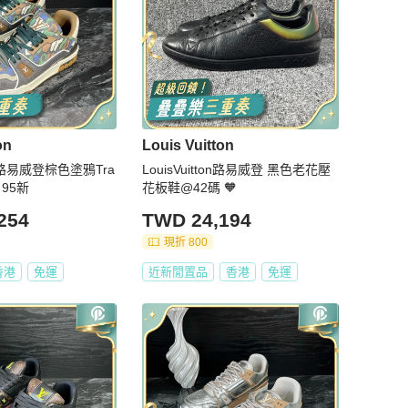
on
Louis Vuitton
tton路易威登棕色塗鴉Tra
LouisVuitton路易威登 黑色老花壓
 95新
花板鞋@42碼 🧡
254
TWD 24,194
現折 800
香港
免運
近新閒置品
香港
免運