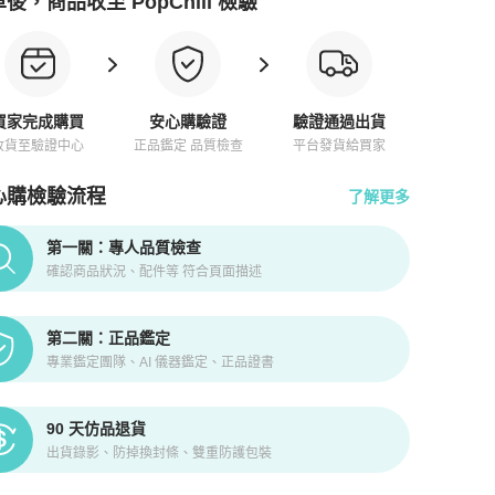
後，商品收至 PopChill 檢驗
買家完成購買
安心購驗證
驗證通過出貨
收貨至驗證中心
正品鑑定 品質檢查
平台發貨給買家
心購檢驗流程
了解更多
pChill拍拍圈正品驗證、安心購檢驗流程介紹
第一關：專人品質檢查
確認商品狀況、配件等 符合頁面描述
第二關：正品鑑定
專業鑑定團隊、AI 儀器鑑定、正品證書
90 天仿品退貨
出貨錄影、防掉換封條、雙重防護包裝