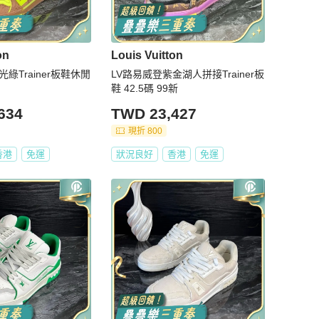
on
Louis Vuitton
綠Trainer板鞋休閒
LV路易威登紫金湖人拼接Trainer板
鞋 42.5碼 99新
634
TWD 23,427
現折 800
香港
免運
狀況良好
香港
免運