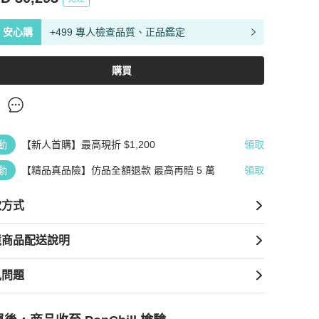
安心購
+499 專人檢查品質、正品鑑定
購買
動
【新人首購】最高現折 $1,200
領取
動
【精品真品險】仿品全額退款 最高再賠 5 萬
領取
款方式
境商品配送說明
見問題