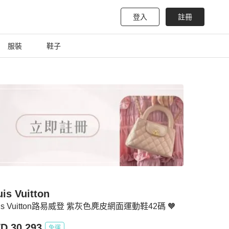
登入
註冊
服裝
鞋子
is Vuitton
uis Vuitton路易威登 紫灰色麂皮網面運動鞋42碼 🧡
D 30,293
免運