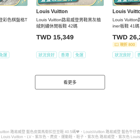
Louis Vuitton
Louis Vuitt
路易威登彩色棋盤格T
Louis Vuitton路易威登男鞋黑灰植
Louis Vui
絨刺繡休閒板鞋 42碼
iner板鞋 41碼
TWD 15,349
TWD 26,
現折 800
免運
狀況良好
香港
免運
狀況良好
看更多
 Vuitton 路易威登 藍色皮面馬銜扣豆豆鞋 40.5碼🧡
、
LouisVuitton 路易威登 藍色牛
、
Louis Vuitton
、
LV
、
紫灰色
、
麂皮
、
運動鞋
、
鞋子
、
紫灰色 路易威登
、
紫灰色 Louis 