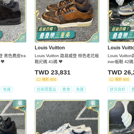
Louis Vuitton
Louis Vuitt
易威登 黑色麂皮tra
Louis Vuitton 路易威登 棕色老花板
Louis Vui
🧡
鞋尺碼 41碼 🧡
iner板鞋 42碼
TWD 23,831
TWD 26,
現折 800
現折 800
免運
近新閒置品
香港
免運
狀況良好