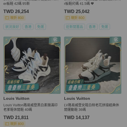
er板鞋 42碼 95新
r板鞋尺碼 41.5碼 🧡
TWD 26,254
TWD 25,042
現折 800
現折 800
狀況良好
香港
免運
近新閒置品
香港
免運
Louis Vuitton
Louis Vuitton
Louis Vuitton路易威登黑白素描滿印
LV路易威登女鞋白棕老花拼接經典休
老爹鞋休閒鞋 40碼
閒運動鞋 36碼
TWD 21,811
TWD 14,137
現折 800