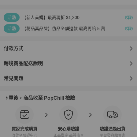
活動
【新人首購】最高現折 $1,200
領取
活動
【精品真品險】仿品全額退款 最高再賠 5 萬
領取
付款方式
跨境商品配送說明
常見問題
下單後，商品收至 PopChill 檢驗
買家完成購買
安心購驗證
驗證通過出貨
收貨至驗證中心
正品鑑定 品質檢查
平台發貨給買家