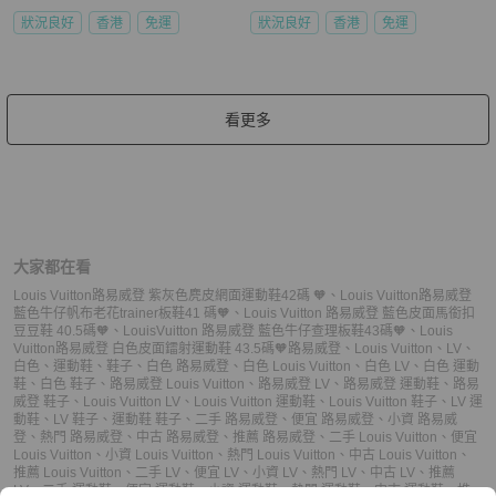
狀況良好
香港
免運
狀況良好
香港
免運
看更多
大家都在看
Louis Vuitton路易威登 紫灰色麂皮網面運動鞋42碼 🧡
、
Louis Vuitton路易威登
藍色牛仔帆布老花trainer板鞋41 碼🧡
、
Louis Vuitton 路易威登 藍色皮面馬銜扣
豆豆鞋 40.5碼🧡
、
LouisVuitton 路易威登 藍色牛仔查理板鞋43碼🧡
、
Louis
Vuitton路易威登 白色皮面鐳射運動鞋 43.5碼🧡
路易威登
、
Louis Vuitton
、
LV
、
白色
、
運動鞋
、
鞋子
、
白色 路易威登
、
白色 Louis Vuitton
、
白色 LV
、
白色 運動
鞋
、
白色 鞋子
、
路易威登 Louis Vuitton
、
路易威登 LV
、
路易威登 運動鞋
、
路易
威登 鞋子
、
Louis Vuitton LV
、
Louis Vuitton 運動鞋
、
Louis Vuitton 鞋子
、
LV 運
動鞋
、
LV 鞋子
、
運動鞋 鞋子
、
二手 路易威登
、
便宜 路易威登
、
小資 路易威
登
、
熱門 路易威登
、
中古 路易威登
、
推薦 路易威登
、
二手 Louis Vuitton
、
便宜
Louis Vuitton
、
小資 Louis Vuitton
、
熱門 Louis Vuitton
、
中古 Louis Vuitton
、
推薦 Louis Vuitton
、
二手 LV
、
便宜 LV
、
小資 LV
、
熱門 LV
、
中古 LV
、
推薦
LV
、
二手 運動鞋
、
便宜 運動鞋
、
小資 運動鞋
、
熱門 運動鞋
、
中古 運動鞋
、
推