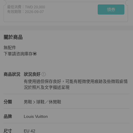
最低消費：
TWD 20,000
領券
有效期限：
2026-09-07
關於商品
關於
無配件

Louis Vuitton 路易威登 白棕色老花運動鞋尺碼42碼 🧡
商
下單請咨詢庫存💟
Louis Vuitton
男鞋
商品狀態與細節
商品狀況
狀況良好
有使用過但保存良好，可能有輕微使用痕跡及些微瑕疵情
況於照片及文字描述呈現
狀況良好
Louis Vuitton
男鞋
分類資訊
分類
男鞋
球鞋／休閒鞋
男鞋
/
球鞋／休閒鞋
推薦
Louis Vuitton
Louis Vuitton
精品
推薦清單
男鞋
品牌介紹
品牌
Louis Vuitton
尺寸
EU
42