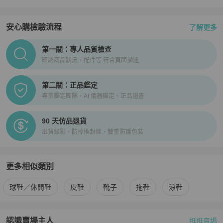
安心購檢驗流程
了解更多
PopChill拍拍圈正品驗證、安心購檢驗流程介紹
第一關：專人品質檢查
確認商品狀況、配件等 符合頁面描述
第二關：正品鑑定
專業鑑定團隊、AI 儀器鑑定、正品證書
90 天仿品退貨
出貨錄影、防掉換封條、雙重防護包裝
更多相似類別
更多
Louis Vuitton
男鞋
相似商品推薦
球鞋／休閒鞋
皮鞋
靴子
拖鞋
涼鞋
認識賣場主人
逛逛賣場