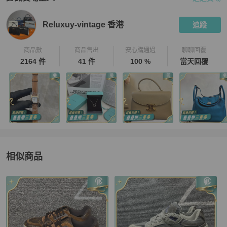
PopChill 拍拍圈嚴選賣家
Reluxuy-vintage 香港
介紹
Reluxuy-vintage 香港
追蹤
商品數
商品售出
安心購通過
聊聊回覆
2164 件
41 件
100 %
當天回覆
相似商品
更多相似
Louis Vuitton
男鞋
推薦精品