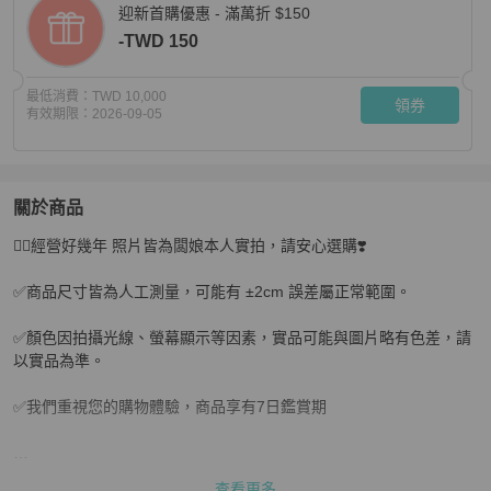
迎新首購優惠 - 滿萬折 $150
-TWD 150
最低消費：
TWD 10,000
領券
有效期限：
2026-09-05
關於商品
關於
❤️‍🔥經營好幾年 照片皆為闆娘本人實拍，請安心選購❣️

💎Han's house精品服飾💎 CELINE 棉長褲 現貨S M原價2
✅商品尺寸皆為人工測量，可能有 ±2cm 誤差屬正常範圍。

✅顏色因拍攝光線、螢幕顯示等因素，實品可能與圖片略有色差，請
以實品為準。

✅我們重視您的購物體驗，商品享有7日鑑賞期

查看更多