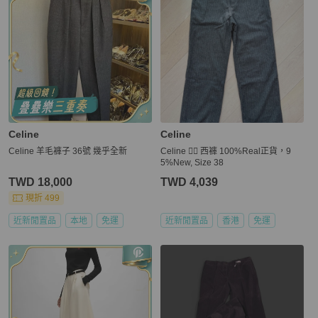
Celine
Celine
Celine 羊毛褲子 36號 幾乎全新
Celine 👍🏻 西褲 100%Real正貨，9
5%New, Size 38
TWD 18,000
TWD 4,039
現折 499
近新閒置品
本地
免運
近新閒置品
香港
免運