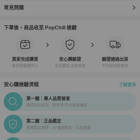
常見問題
下單後，商品收至 PopChill 檢驗
買家完成購買
安心購驗證
驗證通過出貨
收貨至驗證中心
正品鑑定 品質檢查
平台發貨給買家
安心購檢驗流程
了解更多
PopChill拍拍圈正品驗證、安心購檢驗流程介紹
第一關：專人品質檢查
確認商品狀況、配件等 符合頁面描述
第二關：正品鑑定
專業鑑定團隊、AI 儀器鑑定、正品證書