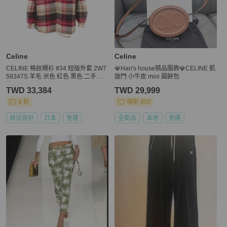
Celine
Celine
CELINE 格紋襯衫 #34 短版外套 2W7
💎Han's house精品服飾💎CELINE 凱
58347S 羊毛 米色 紅色 黑色 二手 女
旋門 小牛皮 mini 圓餅包
款
TWD 33,384
TWD 29,999
9 折
現折 800
狀況良好
日本
免運
全新品
本地
免運