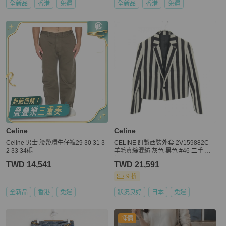
全新品
香港
免運
全新品
香港
免運
Celine
Celine
Celine 男士 腰帶環牛仔褲29 30 31 3
CELINE 訂製西裝外套 2V159882C
2 33 34碼
羊毛真絲混紡 灰色 黑色 #46 二手 男
款
TWD 14,541
TWD 21,591
9 折
全新品
香港
免運
狀況良好
日本
免運
降價