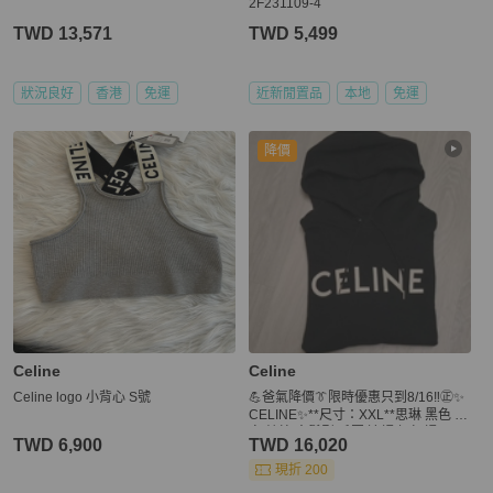
2F231109-4
TWD 13,571
TWD 5,499
狀況良好
香港
免運
近新閒置品
本地
免運
降價
Celine
Celine
Celine logo 小背心 S號
💪爸氣降價👔限時優惠只到8/16‼️㊣✨
CELINE✨**尺寸：XXL**思琳 黑色 印
字 純棉 寬鬆型 毛圈 連帽上衣 帽T/二
TWD 6,900
TWD 16,020
手衣/保證正品🌳二手樹屋🌳
現折 200