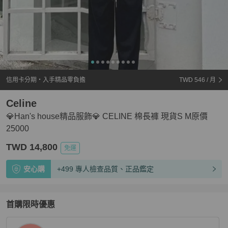
信用卡分期・入手精品零負擔
TWD 546
/ 月
Celine
💎Han's house精品服飾💎 CELINE 棉長褲 現貨S M原價
25000
TWD 14,800
免運
安心購
+499 專人檢查品質、正品鑑定
首購限時優惠