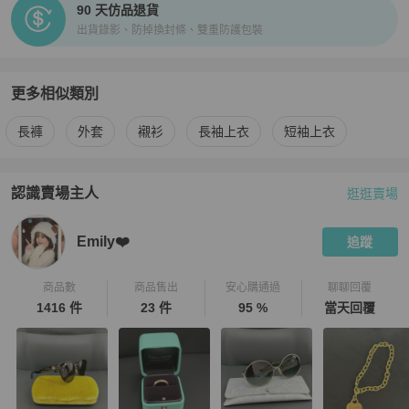
90 天仿品退貨
出貨錄影、防掉換封條、雙重防護包裝
更多相似類別
更多
Celine
男裝
相似商品推薦
長褲
外套
襯衫
長袖上衣
短袖上衣
認識賣場主人
逛逛賣場
PopChill 拍拍圈嚴選賣家
Emily❤️
介紹
Emily❤️
追蹤
商品數
商品售出
安心購通過
聊聊回覆
1416 件
23 件
95 %
當天回覆