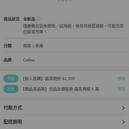
若有問題，請於收貨7日內與我們聯繫，我們將協助您辦理退貨。

✅模特兒穿著照僅供參考，實際穿著效果請參考尺寸表與自身體型搭
Celine
男裝
商品狀態與細節
商品狀況
全新品
配選購。

僅離櫃且從未使用／試用過。無任何放置痕跡，可能含原
包裝或吊牌。
‼️多個賣場同步販售，請勿直接下單🙏下單前請私訊確認有無現貨 

全新品
Celine
男裝
分類資訊
分類
男裝
長褲
男裝
/
長褲
推薦
🩷🩷🩷🩷有任何問題歡迎私訊聊聊🩷🩷🩷🩷
Celine
Celine
精品
推薦清單
男裝
品牌介紹
品牌
Celine
活動
【新人首購】最高現折 $1,200
領取
活動
【精品真品險】仿品全額退款 最高再賠 5 萬
領取
付款方式
配送說明