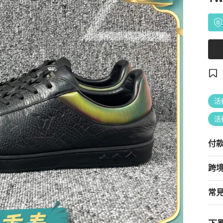
活
活
付
跨
常