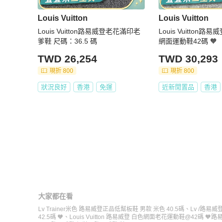
Louis Vuitton
Louis Vuitton
Louis Vuitton路易威登老花滿印老
Louis Vuitton路易威登 紫灰
爹鞋 尺碼：36.5 碼
網面運動鞋42碼 🧡
TWD 26,254
TWD 30,293
現折 800
現折 800
狀況良好
香港
免運
近新閒置品
香港
大家都在看
Lv Trainer米色 路易威登正品低幫板鞋 男款 米色 40.5碼
、
Lv /路易威登
42.5碼 🧡
、
Louis Vuitton 路易威登 白色網面老花運動鞋@42碼 🧡
路