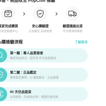
後，商品收至 PopChill 檢驗
買家完成購買
安心購驗證
驗證通過出貨
收貨至驗證中心
正品鑑定 品質檢查
平台發貨給買家
心購檢驗流程
了解更多
pChill拍拍圈正品驗證、安心購檢驗流程介紹
第一關：專人品質檢查
確認商品狀況、配件等 符合頁面描述
第二關：正品鑑定
專業鑑定團隊、AI 儀器鑑定、正品證書
90 天仿品退貨
出貨錄影、防掉換封條、雙重防護包裝