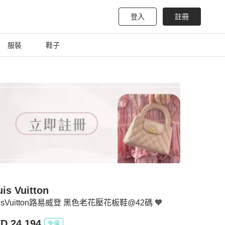
登入
註冊
服裝
鞋子
is Vuitton
uisVuitton路易威登 黑色老花壓花板鞋@42碼 🧡
D 24,194
免運