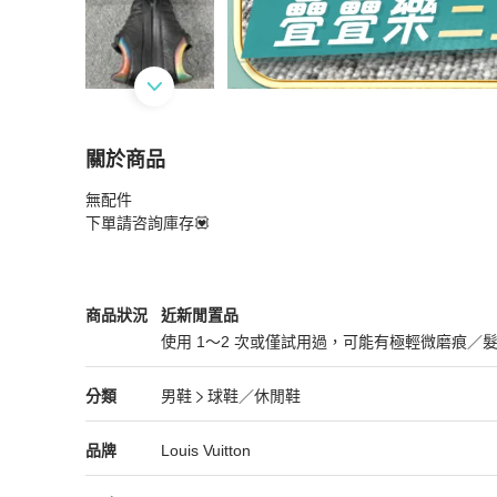
關於商品
關於
無配件

LouisVuitton路易威登 黑色老花壓花板鞋@42碼 
下單請咨詢庫存💟
Louis Vuitton
男鞋
商品狀態與細節
商品狀況
近新閒置品
使用 1～2 次或僅試用過，可能有極輕微磨痕／
近新閒置品
Louis Vuitton
男鞋
分類資訊
分類
男鞋
球鞋／休閒鞋
男鞋
/
球鞋／休閒鞋
推薦
Louis Vuitton
Louis Vuitton
精品
推薦清單
男鞋
品牌介紹
品牌
Louis Vuitton