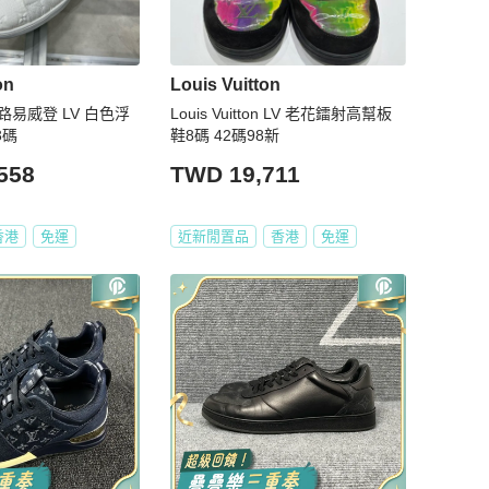
on
Louis Vuitton
ton/路易威登 LV 白色浮
Louis Vuitton LV 老花鐳射高幫板
3碼
鞋8碼 42碼98新
558
TWD 19,711
香港
免運
近新閒置品
香港
免運