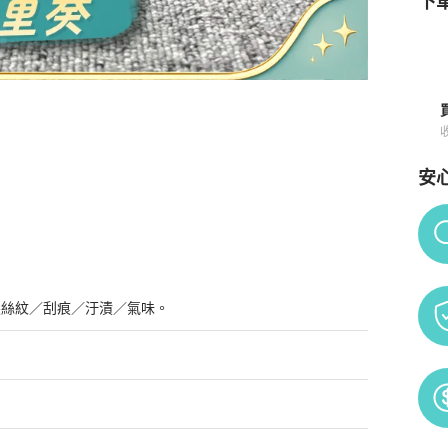
下單
安
🧡
商品詳情與購買須知
Po
髮絲紋／刮痕／汙漬／氣味。