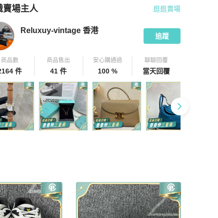
識賣場主人
逛逛賣場
pChill 拍拍圈嚴選賣家
Reluxuy-vintage 香港
介紹
Reluxuy-vintage 香港
追蹤
商品數
商品售出
安心購通過
聊聊回覆
2164 件
41 件
100 %
當天回覆