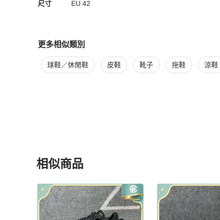
尺寸
EU
42
更多相似類別
更多
Louis Vuitton
男鞋
相似商品推薦
球鞋／休閒鞋
皮鞋
靴子
拖鞋
涼鞋
相似商品
更多相似
Louis Vuitton
男鞋
推薦精品