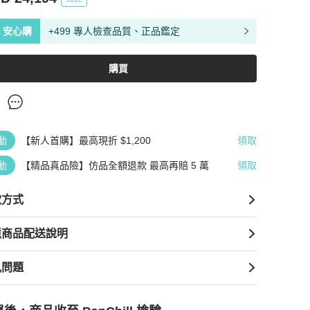
安心購
+499 專人檢查品質、正品鑑定
購買
動
【新人首購】最高現折 $1,200
領取
動
【精品真品險】仿品全額退款 最高再賠 5 萬
領取
款方式
境商品配送說明
見問題