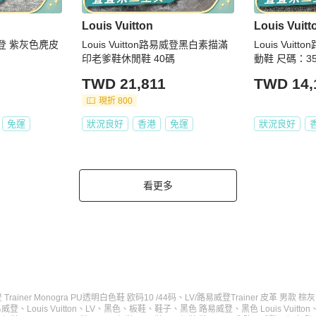
Louis Vuitton
Louis Vuitt
色麂皮
Louis Vuitton路易威登黑白素描滿
Louis Vui
印老爹鞋休閒鞋 40碼
動鞋 尺碼：35
TWD 21,811
TWD 14,
現折 800
免運
狀況良好
香港
免運
狀況良好
看更多
 Trainer Monogra PU透明白色鞋 欧码10 /44码
、
LV/路易威登Trainer 皮革 男款 
易威登
、
Louis Vuitton
、
LV
、
黑色
、
板鞋
、
鞋子
、
黑色 路易威登
、
黑色 Louis Vuitton