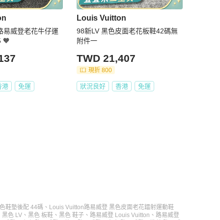
on
Louis Vuitton
tton路易威登老花牛仔運
98新LV 黑色皮面老花板鞋42碼無
 🧡
附件一
137
TWD 21,407
現折 800
香港
免運
狀況良好
香港
免運
棕灰色鞋墊後配 44碼
、
Louis Vuitton路易威登 黑色皮面老花鐳射運動鞋
、
黑色 LV
、
黑色 板鞋
、
黑色 鞋子
、
路易威登 Louis Vuitton
、
路易威登