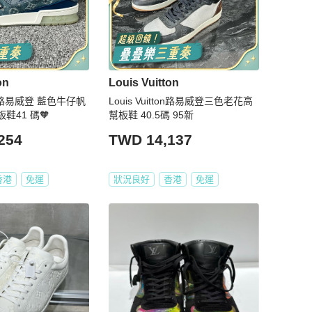
on
Louis Vuitton
tton路易威登 藍色牛仔帆
Louis Vuitton路易威登三色老花高
r板鞋41 碼🧡
幫板鞋 40.5碼 95新
254
TWD 14,137
香港
免運
狀況良好
香港
免運