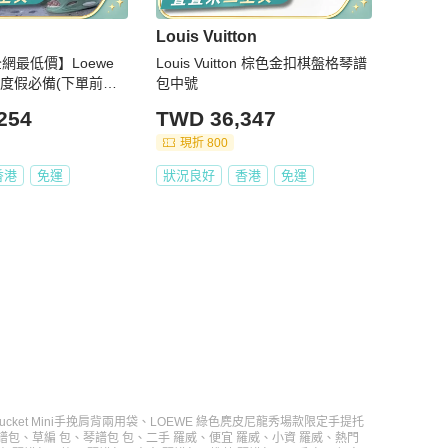
Louis Vuitton
全網最低價】Loewe
Louis Vuitton 棕色金扣棋盤格琴譜
風度假必備(下單前先
包中號
254
TWD 36,347
現折 800
香港
免運
狀況良好
香港
免運
Bucket Mini手挽肩背兩用袋
、
LOEWE 綠色麂皮尼龍秀場款限定手提托
譜包
、
草編 包
、
琴譜包 包
、
二手 羅威
、
便宜 羅威
、
小資 羅威
、
熱門