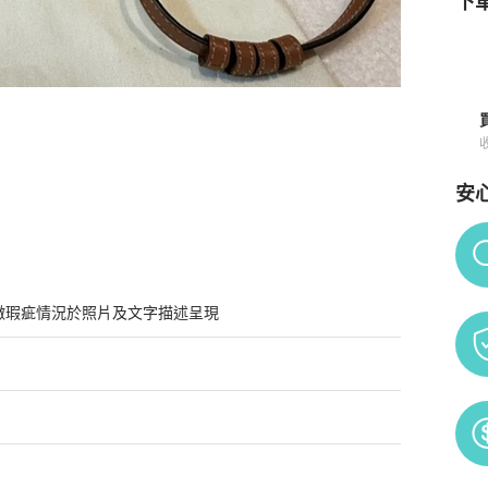
下單
安
Po
微瑕疵情況於照片及文字描述呈現