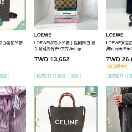
LOEWE
LOEWE
白字 棕色老花琴譜
LOEWE稀有小琴譜手提側肩包 贈
LOEWE罗意威St
金屬鏈條肩帶 中古Vintage
典logo压纹
包21×17×6
TWD 13,652
TWD 26,
現折 800
免運
狀況良好
香港
免運
狀況良好