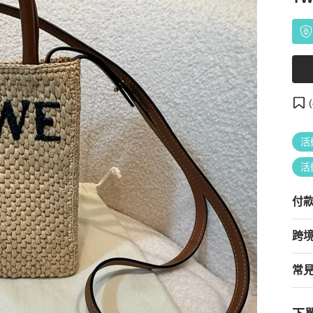
(
活
活
付
跨
常