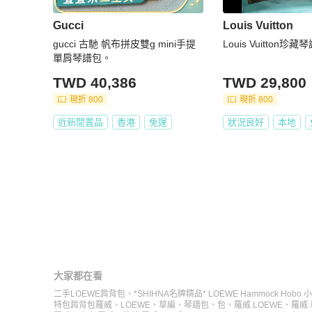
Gucci
Louis Vuitton
gucci 古馳 帆布拼皮雙g mini手提
Louis Vuitton珍藏
單肩琴譜包。
TWD 40,386
TWD 29,800
現折 800
現折 800
近新閒置品
香港
免運
狀況良好
本地
大家都在看
二手LOEWE肩背包
、
*SHIHNA名牌精品* LOEWE Hammock Hob
特包肩背包
羅威
、
LOEWE
、
草編
、
琴譜包
、
包
、
羅威 LOEWE
、
羅威