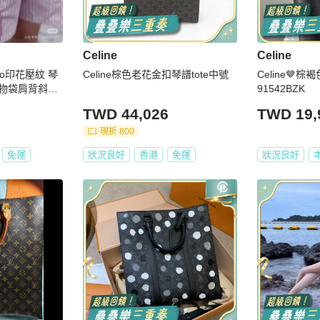
Celine
Celine
ogo印花壓紋 琴
Celine棕色老花金扣琴譜tote中號
Celine🤎棕
購物袋肩背斜背
91542BZK
件塵
TWD 44,026
TWD 19,
現折 800
免運
狀況良好
香港
免運
狀況良好