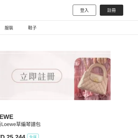
登入
註冊
服裝
鞋子
EWE
新Loewe草編琴譜包
D 25,244
免運