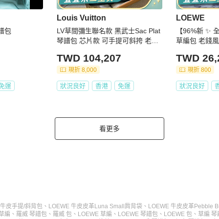
Louis Vuitton
LOEWE
琴譜包
LV草間彌生聯名款 黑武士Sac Plat
【96%新 ✨ 
琴譜包 芯片款 可手提可斜挎 老花
草編包 老錢
滿印波點裝飾 托特包 尺寸約36*38
詢問庫存❗️）
TWD 104,207
TWD 26,
附件:防塵袋 包裝盒~
現折 8,000
現折 800
免運
狀況良好
香港
免運
狀況良好
看更多
o 小牛皮手提/斜背包
、
LOEWE 牛皮皮革Luna Small肩背袋
、
LOEWE 牛皮皮革Pebble 
 草編
、
羅威 琴譜包
、
羅威 包
、
LOEWE 草編
、
LOEWE 琴譜包
、
LOEWE 包
、
草編 琴