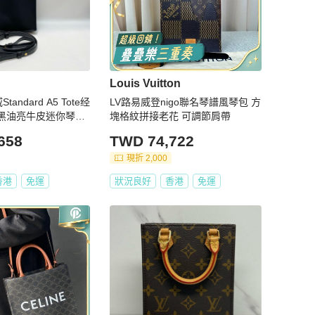
Louis Vuitton
andard A5 Tote经
LV路易威登nigo聯名琴譜風琴包 方
全黑油亮牛皮迷你琴谱
塊格紋拼接老花 可調節肩帶
658
TWD 74,722
現折 2,000
香港
免運
狀況良好
香港
免運