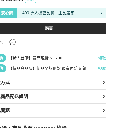
安心購
+499 專人檢查品質、正品鑑定
購買
4
)
動
【新人首購】最高現折 $1,200
領取
動
【精品真品險】仿品全額退款 最高再賠 5 萬
領取
款方式
境商品配送說明
見問題