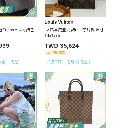
Louis Vuitton
褐色Cabas直立琴譜包1
Lv 路易威登 琴譜mini芯片款 尺寸:
14x17x5
999
TWD 35,624
現折 800
本地
免運
狀況良好
香港
免運