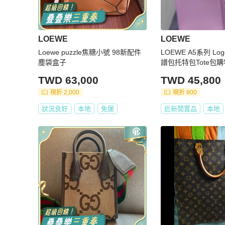
LOEWE
LOEWE
Loewe puzzle焦糖小號 98新配件
LOEWE A5系列 L
塵袋盒子
譜包托特包Tote包
手提包 紫色17*6*21.5 95新 配
TWD 63,000
TWD 45,800
袋
現折 2,000
現折 800
狀況良好
本地
免運
近新閒置品
本地