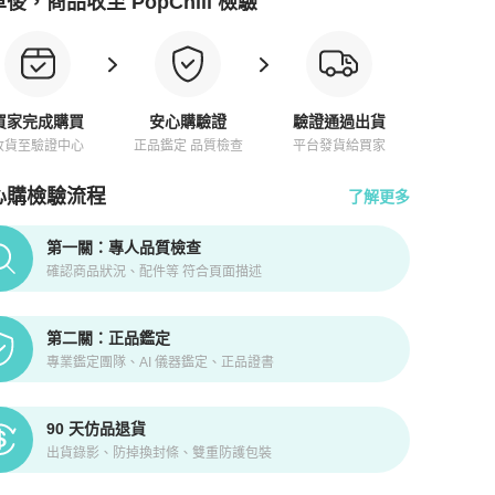
後，商品收至 PopChill 檢驗
買家完成購買
安心購驗證
驗證通過出貨
收貨至驗證中心
正品鑑定 品質檢查
平台發貨給買家
心購檢驗流程
了解更多
pChill拍拍圈正品驗證、安心購檢驗流程介紹
第一關：專人品質檢查
確認商品狀況、配件等 符合頁面描述
第二關：正品鑑定
專業鑑定團隊、AI 儀器鑑定、正品證書
90 天仿品退貨
出貨錄影、防掉換封條、雙重防護包裝