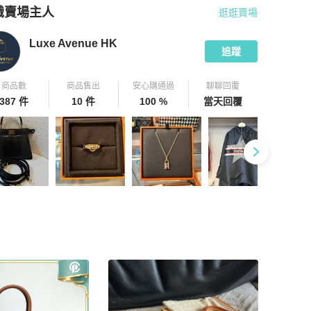
識賣場主人
逛逛賣場
pChill 拍拍圈嚴選賣家
Luxe Avenue HK
介紹
Luxe Avenue HK
追蹤
商品數
商品售出
安心購通過
聊聊回覆
387 件
10 件
100 %
當天回覆