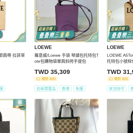
LOEWE
LOEWE
調節肩帶 拉菲草
羅意威/Loewe 手袋 琴譜包托特包T
LOEWE A5
ote包購物袋單肩斜挎手提包
托特包小號棕
TWD 35,309
TWD 31,
現折 800
現折 800
運
近新閒置品
香港
免運
狀況尚可