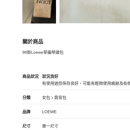
關於商品
關於
98新Loewe草編琴譜包
98新Loewe草編琴譜包
商品詳情與購買須知
LOEWE
女包
商品狀態與細節
商品狀況
狀況良好
有使用過但保存良好，可能有輕微使用痕跡及些
狀況良好
LOEWE
女包
分類資訊
分類
女包
肩背包
女包
/
肩背包
推薦
LOEWE
LOEWE
精品
推薦清單
女包
品牌介紹
品牌
LOEWE
尺寸
單一尺寸