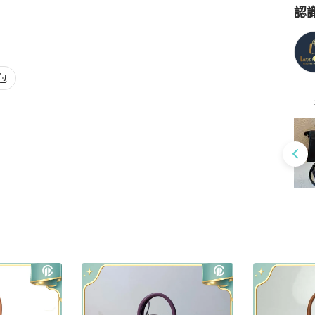
認
Po
包