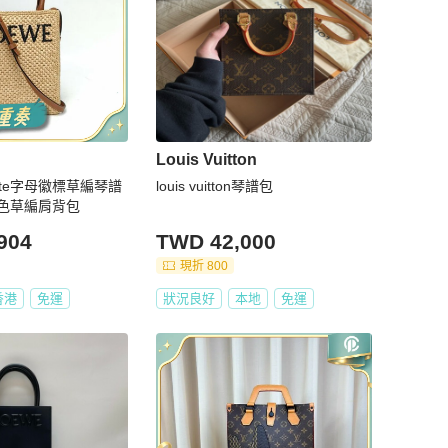
Louis Vuitton
Tote字母徽標草編琴譜
louis vuitton琴譜包
色草編肩背包
904
TWD 42,000
現折 800
香港
免運
狀況良好
本地
免運