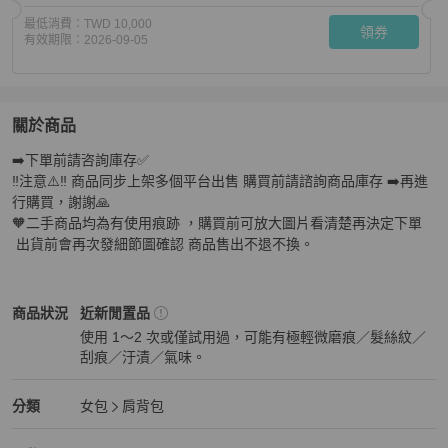
最低消費：
TWD 10,000
領券
有效期限：
2026-09-05
關於商品
關於
➡️下單前請咨詢庫存✅

loewe羅意威 黑色hobo腋下包 34x26
商品詳情與購買須知
‼️注意⚠️‼️ 商品同步上架多個平台出售 購買前請諮詢商品庫存 ➡️再進
行購買，謝謝🙏

🧡二手商品均為有使用痕跡 ，購買前可放大圖片看清楚再決定下單
 出貨前會再次發細節圖確認 商品售出不退不換。
LOEWE
女包
商品狀態與細節
商品狀況
近新閒置品
使用 1～2 次或僅試用過，可能有極輕微磨痕／髮絲紋／
刮痕／汙漬／氣味。
近新閒置品
LOEWE
女包
分類資訊
分類
女包
肩背包
女包
/
肩背包
推薦