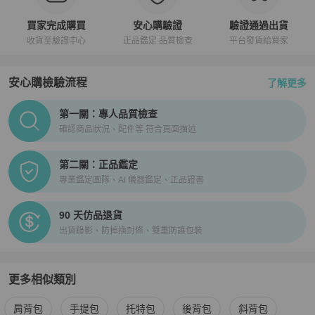
買家完成購買
安心購驗證
驗證通過出貨
收貨至驗證中心
正品鑑定 品質檢查
平台發貨給買家
安心購檢驗流程
了解更多
PopChill拍拍圈正品驗證、安心購檢驗流程介紹
第一關：專人品質檢查
確認商品狀況、配件等 符合頁面描述
第二關：正品鑑定
專業鑑定團隊、AI 儀器鑑定、正品證書
90 天仿品退貨
出貨錄影、防掉換封條、雙重防護包裝
更多相似類別
更多
LOEWE
女包
相似商品推薦
肩背包
手提包
托特包
後背包
斜背包