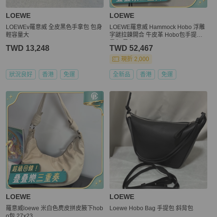
LOEWE
LOEWE
LOEWEv羅意威 全皮黑色手拿包 包身
LOEWE羅意威 Hammock Hobo 浮雕
輕容量大
字謎拉鍊開合 牛皮革 Hobo包手提單
肩包 黑色
TWD 13,248
TWD 52,467
現折 2,000
狀況良好
香港
免運
全新品
香港
免運
LOEWE
LOEWE
羅意威loewe 米白色麂皮拼皮腋下hob
Loewe Hobo Bag 手提包 斜背包
o包 27x23