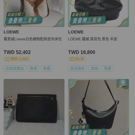
LOEWE
LOEWE
羅意威Loewe白色織物配棕皮吊床包
LOEWE 羅威 肩背包 黑色 羊皮
TWD 52,402
TWD 16,800
現折 2,000
95 折
近新閒置品
香港
免運
狀況良好
本地
免運