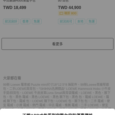
中古鎖頭Hobo菜籃子包
bo 白色
TWD 18,499
TWD 44,900
現折 800
狀況良好
香港
免運
狀況尚可
本地
免運
看更多
大家都在看
99新 Loewe 羅意威 Puzzle mini尺寸18*12.5*8 無配件
、
98新Loewe草編琴譜
包
、
二手LOEWE肩背包
、
*SHIHNA名牌精品* LOEWE Hammock Hobo 小牛皮
手提/斜背包
、
LOEWE 牛皮皮革Luna Small肩背袋
羅威
、
LOEWE
、
黑色
、
腋下
包
、
包
、
黑色 羅威
、
黑色 LOEWE
、
黑色 腋下包
、
黑色 包
、
羅威 LOEWE
、
羅
威 腋下包
、
羅威 包
、
LOEWE 腋下包
、
LOEWE 包
、
腋下包 包
、
二手 羅威
、
便
宜 羅威
、
小資 羅威
、
熱門 羅威
、
中古 羅威
、
推薦 羅威
、
二手 LOEWE
、
便宜
LOEWE
、
小資 LOEWE
、
熱門 LOEWE
、
中古 LOEWE
、
推薦 LOEWE
、
二手 腋
下包
、
便宜 腋下包
、
小資 腋下包
、
熱門 腋下包
、
中古 腋下包
、
推薦 腋下包
、
二