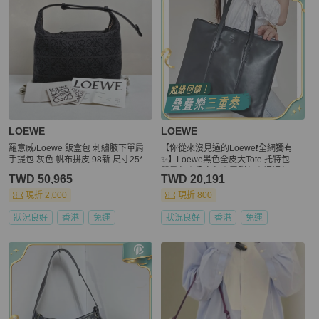
LOEWE
LOEWE
羅意威/Loewe 飯盒包 刺繡腋下單肩
【你從來沒見過的Loewe❗️全網獨有
手提包 灰色 帆布拼皮 98新 尺寸25*1
✨】Loewe黑色全皮大Tote 托特包｜
8
單肩包｜公文包｜電腦包｜媽媽包
TWD 50,965
TWD 20,191
現折 2,000
現折 800
狀況良好
香港
免運
狀況良好
香港
免運