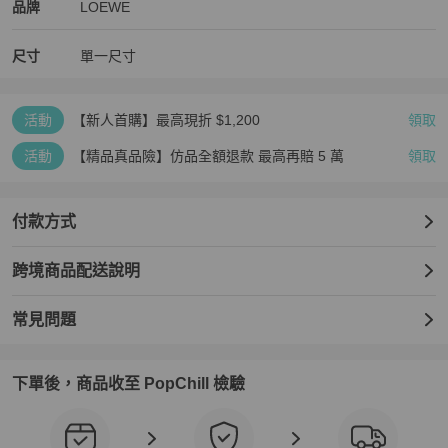
LOEWE
LOEWE
精品
推薦清單
女包
品牌介紹
品牌
LOEWE
尺寸
單一尺寸
活動
【新人首購】最高現折 $1,200
領取
活動
【精品真品險】仿品全額退款 最高再賠 5 萬
領取
付款方式
跨境商品配送說明
常見問題
下單後，商品收至 PopChill 檢驗