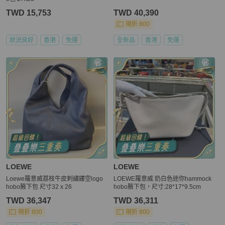
TWD 15,753
TWD 40,390
現折 800
狀況良好
香港
免運
全新品
香港
免運
LOEWE
LOEWE
Loewe羅意威荔枝牛皮刺繡鏤空logo
LOEWE羅意威 奶白色迷你hammock
hobo腋下包 尺寸32 x 26
hobo腋下包，尺寸:28*17*9.5cm
TWD 36,347
TWD 36,311
現折 800
現折 800