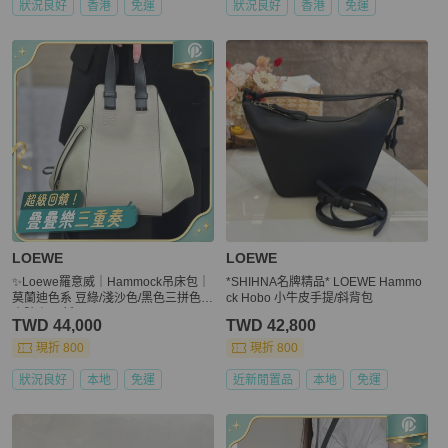
狀況良好
香港
免運
狀況良好
香港
免運
LOEWE
LOEWE
✨Loewe羅意威｜Hammock吊床包｜
*SHIHNA名牌精品* LOEWE Hammo
莫蘭迪色系 豆綠/淺沙色/黑色三拼色｜
ck Hobo 小牛皮手提/斜背包
小號｜98新
TWD 44,000
TWD 42,800
現折 800
現折 800
狀況良好
本地
免運
近新閒置品
本地
免運