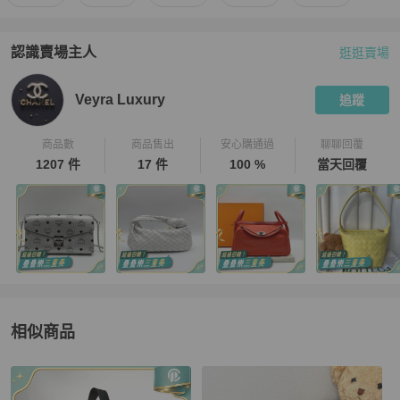
認識賣場主人
逛逛賣場
PopChill 拍拍圈嚴選賣家
Veyra Luxury
介紹
Veyra Luxury
追蹤
商品數
商品售出
安心購通過
聊聊回覆
1207 件
17 件
100 %
當天回覆
相似商品
更多相似
LOEWE
女包
推薦精品