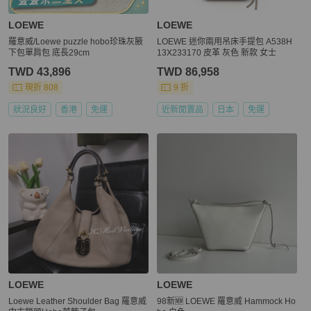
LOEWE
LOEWE
羅意威/Loewe puzzle hobo珍珠灰腋
LOEWE 迷你兩用吊床手提包 A538H
下包單肩包 底長29cm
13X233170 皮革 灰色 新款 女士
TWD 43,896
TWD 86,958
現折 808
9 折
狀況良好
香港
免運
近新閒置品
日本
免運
LOEWE
LOEWE
Loewe Leather Shoulder Bag 羅意威
98新🆕 LOEWE 羅意威 Hammock Ho