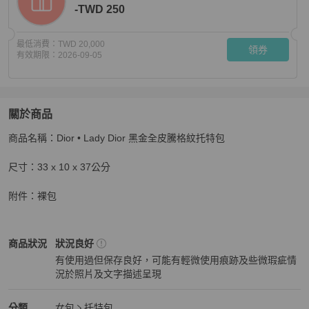
-TWD 250
最低消費：
TWD 20,000
領券
有效期限：
2026-09-05
關於商品
關於
商品名稱：Dior • Lady Dior 黑金全皮騰格紋托特包 

Dior • Lady Dior 黑金全皮騰格紋托特包
商品詳情與購買須
尺寸：33 x 10 x 37公分

附件：裸包
Dior
女包
商品狀態與細節
商品狀況
狀況良好
有使用過但保存良好，可能有輕微使用痕跡及些微瑕疵情
況於照片及文字描述呈現
狀況良好
Dior
女包
分類資訊
分類
女包
托特包