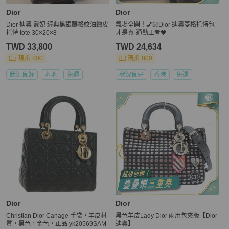
Dior
Dior
Dior 迪奧 戴妃 經典黑銀藤格紋油蠟皮
氣場全開！💅🏻Dior 迪奧菱格托特包
托特 tote 30×20×8
才是真·通勤王者🖤
TWD 33,800
TWD 24,634
現折 800
現折 800
狀況良好
本地
免運
狀況良好
香港
免運
Dior
Dior
Christian Dior Canage 手袋，羊皮材
黑色羊皮Lady Dior 兩用包夾版【Dior
質，黑色，金色，正品 yk20569SAM
迪奧】