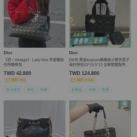
Dior
Dior
《初。Vintage》 Lady Dior 羊皮壓紋
DIOR 黑金toujours藤格紋小號手提子
托特鏈條包
母托特包23*15.5*12 全新閒置配件盒
子塵袋
TWD 42,800
TWD 124,800
現折 800
現折 8,000
狀況良好
本地
免運
全新品
本地
免運