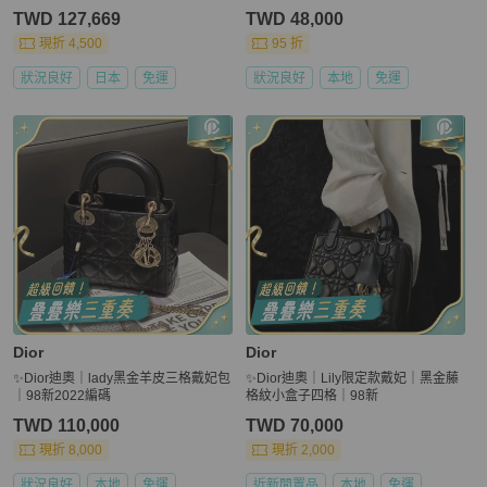
TWD 127,669
TWD 48,000
現折 4,500
95 折
狀況良好
日本
免運
狀況良好
本地
免運
Dior
Dior
✨Dior迪奧｜lady黑金羊皮三格戴妃包
✨Dior迪奧｜Lily限定款戴妃｜黑金藤
｜98新2022編碼
格紋小盒子四格｜98新
TWD 110,000
TWD 70,000
現折 8,000
現折 2,000
狀況良好
本地
免運
近新閒置品
本地
免運