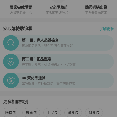
買家完成購買
安心購驗證
驗證通過出貨
收貨至驗證中心
正品鑑定 品質檢查
平台發貨給買家
安心購檢驗流程
了解更多
PopChill拍拍圈正品驗證、安心購檢驗流程介紹
第一關：專人品質檢查
確認商品狀況、配件等 符合頁面描述
第二關：正品鑑定
專業鑑定團隊、AI 儀器鑑定、正品證書
90 天仿品退貨
出貨錄影、防掉換封條、雙重防護包裝
更多相似類別
更多
Dior
女包
相似商品推薦
托特包
肩背包
手提包
後背包
斜背包