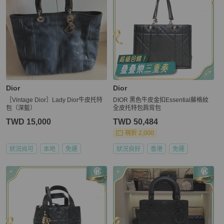
Dior
Dior
［Vintage Dior］Lady Dior牛皮托特
DIOR 黑色牛皮金扣Essential藤格紋
包（深藍）
全皮托特包肩背包
TWD 15,000
TWD 50,484
現折 2,000
狀況尚可
本地
免運
狀況良好
香港
免運