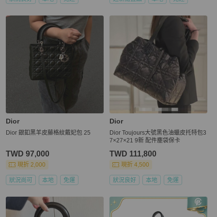
Dior
Dior
Dior 銀釦黑羊皮藤格紋戴妃包 25
Dior Toujours大號黑色油蠟皮托特包3
7×27×21 9新 配件塵袋保卡
TWD 97,000
TWD 111,800
現折 2,000
現折 4,500
狀況尚可
本地
免運
狀況良好
本地
免運