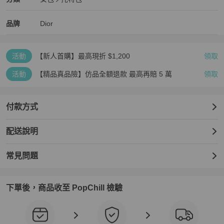
女包
/
托特包
推薦
Dior
Dior
精品
推薦清單
女包
品牌介紹
品牌
Dior
活動
【新人首購】最高現折 $1,200
領取
活動
【精品真品險】仿品全額退款 最高再賠 5 萬
領取
付款方式
配送說明
常見問題
下單後，商品收至 PopChill 檢驗