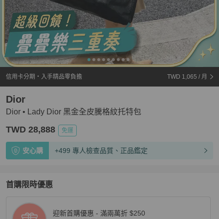
信用卡分期・入手精品零負擔
TWD 1,065
/ 月
Dior
Dior • Lady Dior 黑金全皮騰格紋托特包
TWD 28,888
免運
安心購
+499 專人檢查品質、正品鑑定
首購限時優惠
迎新首購優惠 - 滿兩萬折 $250