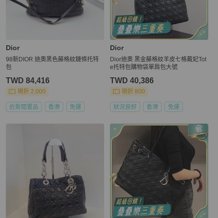
Dior
Dior
98新DIOR 迪奧黑色藤格紋鏈條托特
Dior迪奧 黑金藤格紋羊皮七格戴妃Tot
包
e托特包購物袋單肩包大號
TWD 84,416
TWD 40,386
現折 2,000
現折 800
近新閒置品
香港
免運
狀況良好
香港
免運