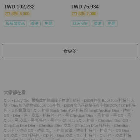
TWD 102,232
TWD 75,934
現折 8,000
現折 2,000
近新閒置品
香港
免運
狀況良好
香港
免運
看更多
大家都在看
Dior • Lady Dior 騰格紋尼龍編織手柄波士頓包
、
DIOR迪奧 BookTote 托特包 大
號
、
Dior灰色動物園book tote中號
、
DIOR金色花穗緹花布中號BOOK TOTE托特
包
、
🌷粉嫩甜價！Dior 迪奧 Book Tote 老花托特 粉 mini
Christian Dior
、
迪奧
、
CD
、
Dior
、
黑
、
皮革
、
托特包
、
包
、
黑 Christian Dior
、
黑 迪奧
、
黑 CD
、
黑
Dior
、
黑 皮革
、
黑 托特包
、
黑 包
、
Christian Dior 迪奧
、
Christian Dior CD
、
Christian Dior Dior
、
Christian Dior 皮革
、
Christian Dior 托特包
、
Christian
Dior 包
、
迪奧 CD
、
迪奧 Dior
、
迪奧 皮革
、
迪奧 托特包
、
迪奧 包
、
CD Dior
、
CD 皮革
、
CD 托特包
、
CD 包
、
Dior 皮革
、
Dior 托特包
、
Dior 包
、
皮革 托特