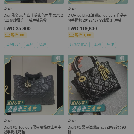
Dior
Dior
Dior 黑金vip全皮手提紫色內里 31*22
DIOR so black油蠟皮Toujours手提子
*12 98新配件子袋塵袋肩帶
母手提包 29*22*17 99新配件塵袋
TWD 35,800
TWD 119,800
現折 800
現折 8,000
狀況良好
本地
免運
近新閒置品
本地
免運
Dior
Dior
Dior迪奧 Toujours黑金藤格紋土著中
Dior迪奧黑金油蠟皮lady四格戴妃 98
號手提托特包
新