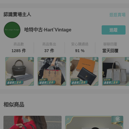
認識賣場主人
逛逛賣場
PopChill 拍拍圈嚴選賣家
哈特中古·Hart`Vintage
介紹
哈特中古·Hart`Vintage
追蹤
商品數
商品售出
安心購通過
聊聊回覆
1285 件
37 件
91 %
當天回覆
相似商品
更多相似
Dior
女包
推薦精品