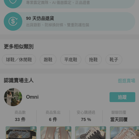
專業鑑定團隊、AI 儀器鑑定、正品證書
90 天仿品退貨
出貨錄影、防掉換封條、雙重防護包裝
更多相似類別
更多
Miu Miu
女鞋
相似商品推薦
球鞋／休閒鞋
跟鞋
平底鞋
拖鞋
靴子
認識賣場主人
逛逛賣場
PopChill 拍拍圈嚴選賣家
Omni
介紹
Omni
追蹤
商品數
商品售出
安心購通過
聊聊回覆
33 件
6 件
75 %
當天回覆