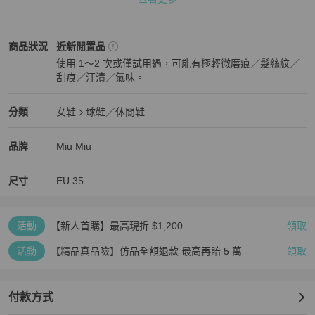
❌不接受私下交易，ㄧ律透過拍拍圈下單寄送，對雙方都有保障💁🏻‍♀️

❌議價超過三次未下單會拉黑你喔！請不要浪費彼此時間😌

🥰只賣正品，都是我從專櫃購入私物做二手販售
Miu Miu
女鞋
商品狀態與細節
商品狀況
近新閒置品
使用 1～2 次或僅試用過，可能有極輕微磨痕／髮絲紋／
刮痕／汙漬／氣味。
近新閒置品
Miu Miu
女鞋
分類資訊
分類
女鞋
球鞋／休閒鞋
女鞋
/
球鞋／休閒鞋
推薦
Miu Miu
Miu Miu
精品
推薦清單
女鞋
品牌介紹
品牌
Miu Miu
尺寸
EU
35
活動
【新人首購】最高現折 $1,200
領取
活動
【精品真品險】仿品全額退款 最高再賠 5 萬
領取
付款方式