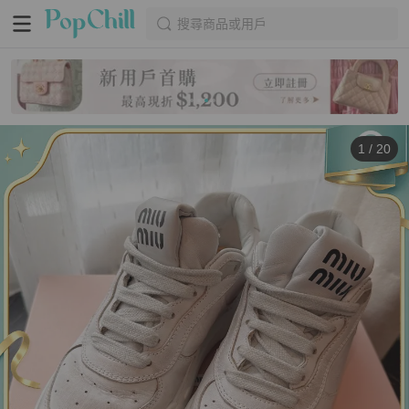
搜尋商品或用戶
1
/
20