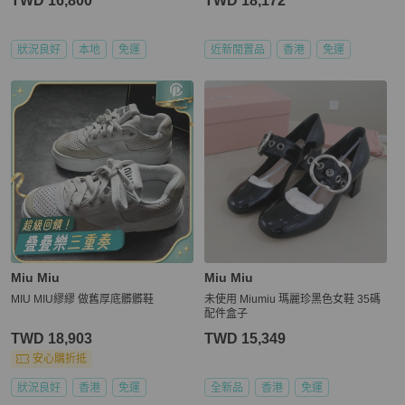
TWD 16,800
TWD 18,172
狀況良好
本地
免運
近新閒置品
香港
免運
Miu Miu
Miu Miu
MIU MIU繆繆 做舊厚底髒髒鞋
未使用 Miumiu 瑪麗珍黑色女鞋 35碼
配件盒子
TWD 18,903
TWD 15,349
安心購折抵
狀況良好
香港
免運
全新品
香港
免運