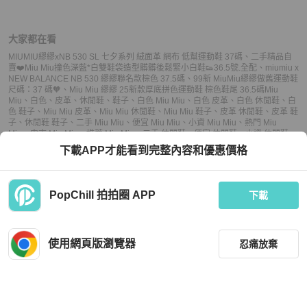
大家都在看
MIUMIU繆繆xNB 530 SL 七夕系列 絨面革 網布 低幫運動鞋 37碼
、
二手精品自
賣❤️Miu Miu撞色深藍*白雙鞋袋造型髒髒後鬆緊小白鞋👟36.5號.全配
、
miumiu x
NEW BALANCE NB 530 繆繆聯名款棕色 37.5碼
、
99新 MiuMiu繆繆做舊運動鞋
尺碼：37 碼🧡
、
Miu Miu 繆繆 25新款厚底拼色運動鞋 棕色鞋尾 36.5碼
Miu
Miu
、
白色
、
皮革
、
休閒鞋
、
鞋子
、
白色 Miu Miu
、
白色 皮革
、
白色 休閒鞋
、
白
色 鞋子
、
Miu Miu 皮革
、
Miu Miu 休閒鞋
、
Miu Miu 鞋子
、
皮革 休閒鞋
、
皮革 鞋
子
、
休閒鞋 鞋子
、
二手 Miu Miu
、
便宜 Miu Miu
、
小資 Miu Miu
、
熱門 Miu
Miu
、
中古 Miu Miu
、
推薦 Miu Miu
、
二手 休閒鞋
、
便宜 休閒鞋
、
小資 休閒鞋
、
熱門 休閒鞋
、
中古 休閒鞋
、
推薦 休閒鞋
、
二手 鞋子
、
便宜 鞋子
、
小資 鞋子
、
下載APP才能看到完整內容和優惠價格
熱門 鞋子
、
中古 鞋子
、
推薦 鞋子
PopChill 拍拍圈 APP
下載
上架
使用網頁版瀏覽器
忍痛放棄
議價
購買
收藏
(
1
)
聊聊