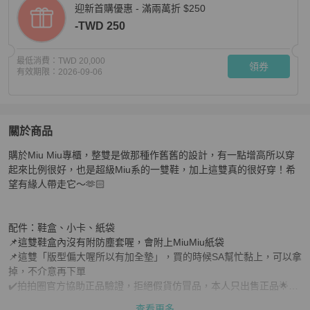
迎新首購優惠 - 滿兩萬折 $250
-TWD 250
最低消費：
TWD 20,000
領券
有效期限：
2026-09-06
關於商品
關於
購於Miu Miu專櫃，整雙是做那種作舊舊的設計，有一點增高所以穿
二手精品自賣❤️Miu Miu經典款髒髒厚底增高小白鞋👟休閒鞋
起來比例很好，也是超級Miu系的一雙鞋，加上這雙真的很好穿！希
望有緣人帶走它～🫶🏻

配件：鞋盒、小卡、紙袋

📌這雙鞋盒內沒有附防塵套喔，會附上MiuMiu紙袋

📌這雙「版型偏大喔所以有加全墊」，買的時候SA幫忙黏上，可以拿
掉，不介意再下單

✔️拍拍圈官方協助正品驗證，拒絕假貨仿冒品，本人只出售正品🌟

❌詐騙勿來，我會檢舉！

查看更多