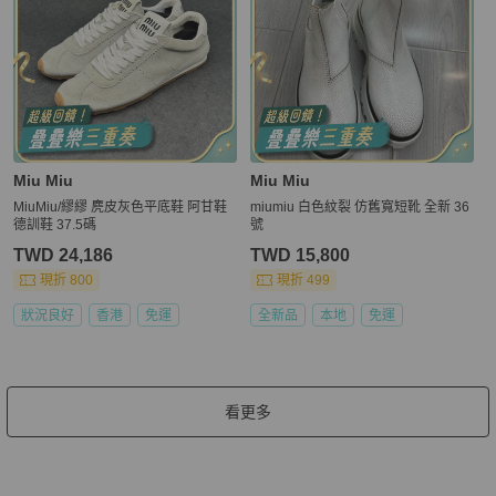
Miu Miu
Miu Miu
MiuMiu/繆繆 麂皮灰色平底鞋 阿甘鞋
miumiu 白色紋裂 仿舊寬短靴 全新 36
德訓鞋 37.5碼
號
TWD 24,186
TWD 15,800
現折 800
現折 499
狀況良好
香港
免運
全新品
本地
免運
看更多