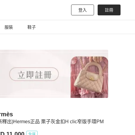
登入
註冊
服裝
鞋子
rmès
新釋出)Hermes正品 栗子灰金扣H clic窄版手環PM
D 11,000
免運