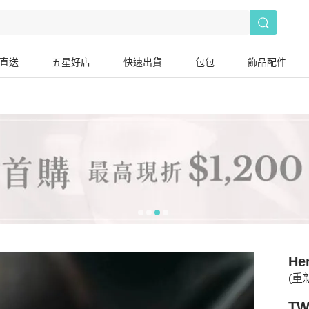
直送
五星好店
快速出貨
包包
飾品配件
He
(重
TW