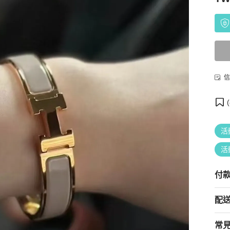
信
(
活
活
付
配
常