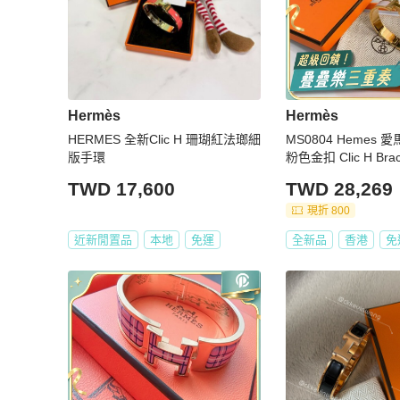
Hermès
Hermès
HERMES 全新Clic H 珊瑚紅法瑯細
MS0804 Hemes
版手環
粉色金扣 Clic H Bracele
Candeur x GHW
TWD 17,600
TWD 28,269
現折 800
近新閒置品
本地
免運
全新品
香港
免