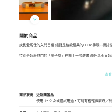
關於商品
關於
說到愛馬仕的入門首選 絕對是這款經典的H Clic手環~ 標
(重新釋出)Hermes正品 栗子灰金扣H clic窄版手
特別是超級熱門的「栗子灰」在櫃上一咖難求 顏色溫柔又超級顯
查看
🔹整體物況95成新以上 

🔹型號 : H700001FO19PM(專櫃26800購入)

Hermès
女士配件
商品狀態與細節
商品狀況
近新閒置品
🔹尺寸 : 手圍16cm左右

使用 1～2 次或僅試用過，可能有極輕微磨痕／
近新閒置品
🔹附件 : 盒子/防塵袋