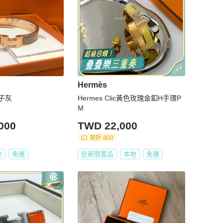
Hermès
子灰
Hermes Clic黃色玫瑰金釦H手環P
M
000
TWD 22,000
現折 800
地
免運
近新閒置品
本地
免運