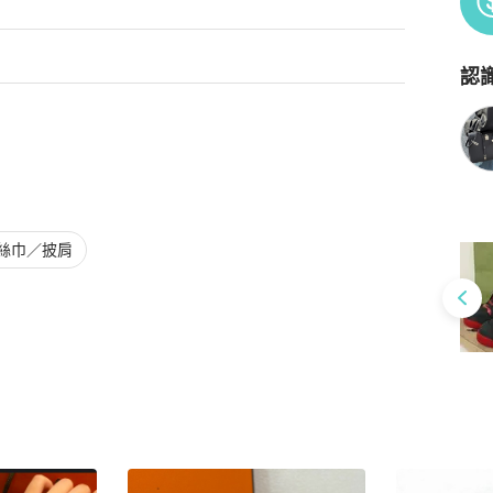
認
Po
絲巾／披肩