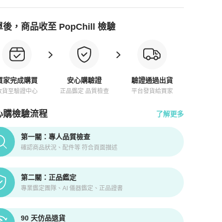
後，商品收至 PopChill 檢驗
買家完成購買
安心購驗證
驗證通過出貨
收貨至驗證中心
正品鑑定 品質檢查
平台發貨給買家
心購檢驗流程
了解更多
pChill拍拍圈正品驗證、安心購檢驗流程介紹
第一關：專人品質檢查
確認商品狀況、配件等 符合頁面描述
第二關：正品鑑定
專業鑑定團隊、AI 儀器鑑定、正品證書
90 天仿品退貨