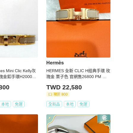
Hermès
s Mini Clic Kelly灰
HERMES 全新 CLIC H經典手環 玫
金釦手環H200004
瑰金 栗子色 官網售26800 PM 小
尺寸
800
TWD 22,580
現折 800
本地
免運
全新品
本地
免運