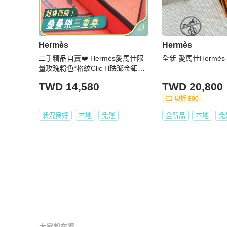
Hermès
Hermès
二手精品自賣❤️ Hermès愛馬仕限
全新 愛馬仕Hermès 
量玫瑰粉色*格紋Clic H珐瑯金釦手
環/PM
TWD 14,580
TWD 20,800
現折 800
狀況良好
本地
免運
全新品
本地
免