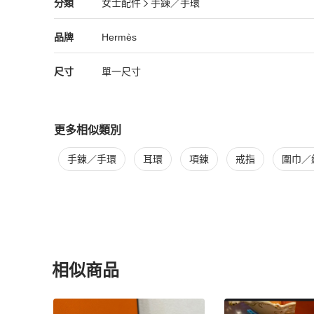
Hermès
女士配件
分類資訊
分類
女士配件
手鍊／手環
女士配件
/
手鍊／手環
推薦
Hermès
Hermès
精品
推薦清單
女士配件
品牌介紹
品牌
Hermès
尺寸
單一尺寸
更多相似類別
更多
Hermès
女士配件
相似商品推薦
手鍊／手環
耳環
項鍊
戒指
圍巾／
相似商品
更多相似
Hermès
女士配件
推薦精品