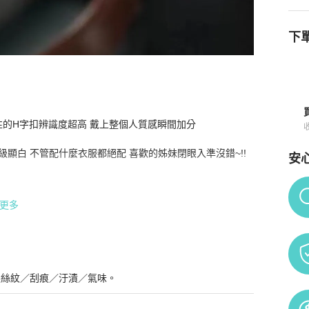
下單
誌性的H字扣辨識度超高 戴上整個人質感瞬間加分

環PM
商品詳情與購買須知
白 不管配什麼衣服都絕配 喜歡的姊妹閉眼入準沒錯~!!

安
Po
更多
髮絲紋／刮痕／汙漬／氣味。