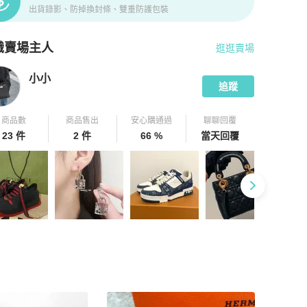
出貨錄影、防掉換封條、雙重防護包裝
識賣場主人
逛逛賣場
pChill 拍拍圈嚴選賣家
小小
介紹
小小
追蹤
商品數
商品售出
安心購通過
聊聊回覆
23 件
2 件
66 %
當天回覆