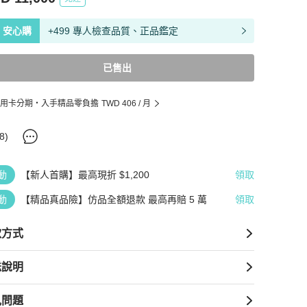
安心購
+499 專人檢查品質、正品鑑定
已售出
用卡分期・入手精品零負擔
TWD 406
/ 月
8
)
動
【新人首購】最高現折 $1,200
領取
動
【精品真品險】仿品全額退款 最高再賠 5 萬
領取
款方式
送說明
見問題