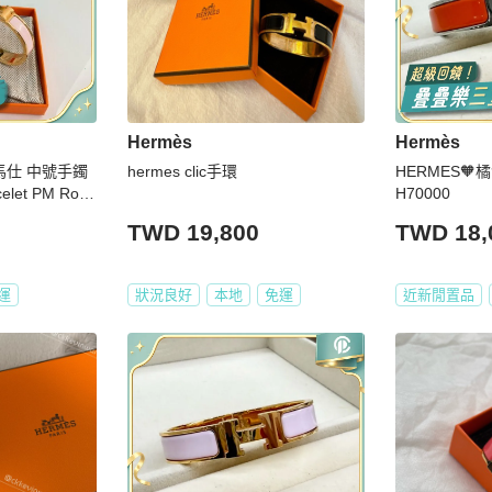
Hermès
Hermès
 愛馬仕 中號手鐲
hermes clic手環
HERMES🧡橘
t PM Rose
H70000
TWD 19,800
TWD 18,
運
狀況良好
本地
免運
近新閒置品