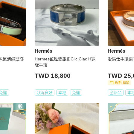
Hermès
Hermès
 白銀色氣泡綠琺瑯
Hermes藍琺瑯銀釦Clic Clac H寛
愛馬仕手環栗
版手環
TWD 18,800
TWD 25,
現折 800
免運
狀況良好
本地
免運
全新品
本