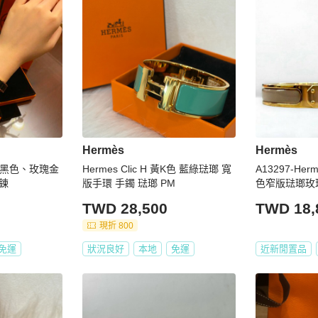
Hermès
Hermès
Hermes Clic H 黃K色 藍綠琺瑯 寬
A13297-Herme
鍊
版手環 手鐲 琺瑯 PM
色窄版琺瑯玫瑰
FO19PM
TWD 28,500
TWD 18,
現折 800
免運
狀況良好
本地
免運
近新閒置品