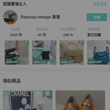
認識賣場主人
逛逛賣場
PopChill 拍拍圈嚴選賣家
Reluxuy-vintage 香港
介紹
Reluxuy-vintage 香港
追蹤
商品數
商品售出
安心購通過
聊聊回覆
2164 件
41 件
100 %
當天回覆
相似商品
更多相似
Hermès
女鞋
推薦精品