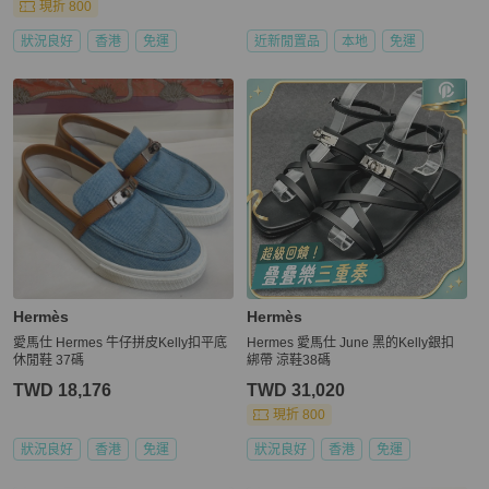
現折 800
狀況良好
香港
免運
近新閒置品
本地
免運
Hermès
Hermès
愛馬仕 Hermes 牛仔拼皮Kelly扣平底
Hermes 愛馬仕 June 黑的Kelly銀扣
休閒鞋 37碼
綁帶 涼鞋38碼
TWD 18,176
TWD 31,020
現折 800
狀況良好
香港
免運
狀況良好
香港
免運