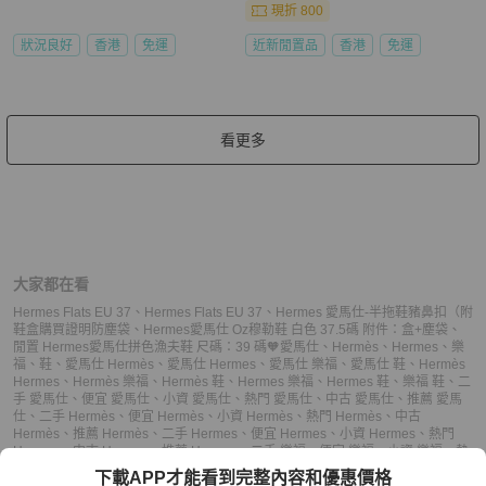
現折 800
狀況良好
香港
免運
近新閒置品
香港
免運
看更多
大家都在看
Hermes Flats EU 37
、
Hermes Flats EU 37
、
Hermes 愛馬仕-半拖鞋豬鼻扣（附
鞋盒購買證明防塵袋
、
Hermes愛馬仕 Oz穆勒鞋 白色 37.5碼 附件：盒+塵袋
、
閒置 Hermes愛馬仕拼色漁夫鞋 尺碼：39 碼🧡
愛馬仕
、
Hermès
、
Hermes
、
樂
福
、
鞋
、
愛馬仕 Hermès
、
愛馬仕 Hermes
、
愛馬仕 樂福
、
愛馬仕 鞋
、
Hermès
Hermes
、
Hermès 樂福
、
Hermès 鞋
、
Hermes 樂福
、
Hermes 鞋
、
樂福 鞋
、
二
手 愛馬仕
、
便宜 愛馬仕
、
小資 愛馬仕
、
熱門 愛馬仕
、
中古 愛馬仕
、
推薦 愛馬
仕
、
二手 Hermès
、
便宜 Hermès
、
小資 Hermès
、
熱門 Hermès
、
中古
Hermès
、
推薦 Hermès
、
二手 Hermes
、
便宜 Hermes
、
小資 Hermes
、
熱門
Hermes
、
中古 Hermes
、
推薦 Hermes
、
二手 樂福
、
便宜 樂福
、
小資 樂福
、
熱
門 樂福
、
中古 樂福
、
推薦 樂福
、
二手 鞋
、
便宜 鞋
、
小資 鞋
、
熱門 鞋
、
中古
下載APP才能看到完整內容和優惠價格
鞋
、
推薦 鞋