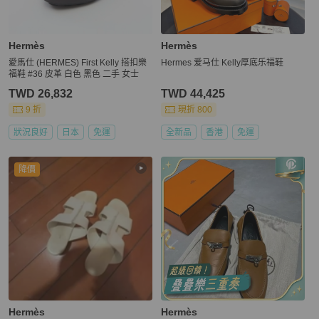
Hermès
Hermès
愛馬仕 (HERMES) First Kelly 搭扣樂
Hermes 爱马仕 Kelly厚底乐福鞋
福鞋 #36 皮革 白色 黑色 二手 女士
TWD 26,832
TWD 44,425
9 折
現折 800
狀況良好
日本
免運
全新品
香港
免運
降價
Hermès
Hermès