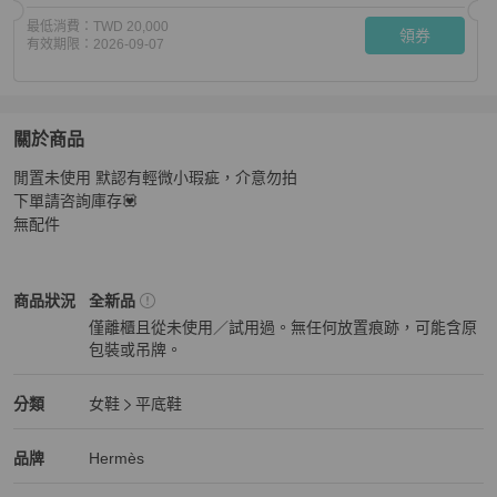
最低消費：
TWD 20,000
領券
有效期限：
2026-09-07
關於商品
關於
閒置未使用 默認有輕微小瑕疵，介意勿拍

Hermes 愛馬仕 kelly扣 樂福平底鞋 36.5碼
商品詳情與購
下單請咨詢庫存💟

無配件
Hermès
女鞋
商品狀態與細節
商品狀況
全新品
僅離櫃且從未使用／試用過。無任何放置痕跡，可能含原
包裝或吊牌。
全新品
Hermès
女鞋
分類資訊
分類
女鞋
平底鞋
女鞋
/
平底鞋
推薦
Hermès
Hermès
精品
推薦清單
女鞋
品牌介紹
品牌
Hermès