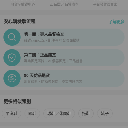
收貨至驗證中心
正品鑑定 品質檢查
平台發貨給買家
安心購檢驗流程
了解更多
PopChill拍拍圈正品驗證、安心購檢驗流程介紹
第一關：專人品質檢查
確認商品狀況、配件等 符合頁面描述
第二關：正品鑑定
專業鑑定團隊、AI 儀器鑑定、正品證書
90 天仿品退貨
出貨錄影、防掉換封條、雙重防護包裝
更多相似類別
更多
Hermès
女鞋
相似商品推薦
平底鞋
跟鞋
球鞋／休閒鞋
拖鞋
靴子