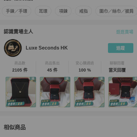
更多
Van Cleef & Arpels
女士配件
相似商品推薦
手鍊／手環
耳環
項鍊
戒指
圍巾／絲巾／披肩
認識賣場主人
逛逛賣場
PopChill 拍拍圈嚴選賣家
Luxe Seconds HK
介紹
Luxe Seconds HK
追蹤
商品數
商品售出
安心購通過
聊聊回覆
2105 件
45 件
100 %
當天回覆
相似商品