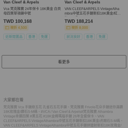
Van Cleef & Arpels
Van Cleef & Arpels
Vca 梵克雅寶 24年保卡 18K黃金 白貝
VAN CLEEF&ARPELS VintageAlha
母四葉草項鍊中號
mbra中號五花手鏈新扣18K黃金/紅玉
髓S-M碼
TWD 100,168
TWD 188,214
現折 4,500
現折 8,000
近新閒置品
香港
免運
狀況良好
香港
免運
看更多
大家都在看
梵克雅寶 Vca 手鏈綠五花 孔雀石五花手鍊
、
梵克雅寶 Frivole花朵手鏈迷你滿鑽
18K玫瑰金/鑽石S-M碼
、
#VCA / Van Cleef & Arpels#梵克雅寶 Alhambra
Vintage幸運四葉 #黑五花 #18K金縟瑪瑙手鏈 26年全套保卡
、
VAN
CLEEF&ARPELS VintageAlhambra中號五花手鏈新扣18K黃金/虎眼石S-M碼
、
VAN CLEEF&ARPELS VintageAlhambra中號五花手鏈拼鐳射新扣18K玫瑰金/