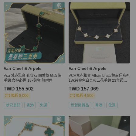
更多相似
Van Cleef & Arpels
女士配件
推薦精品
Van Cleef & Arpels
Van Cleef & Arpels
Vca 梵克雅寶 孔雀石 四葉草 綠五花
VCA梵克雅寶 Alhambra四葉幸運系列
手鍊 女神必備 18k黃金 無附件
18k黃金色白貝母五花手鍊 23年證書
盒
TWD 155,502
TWD 157,069
現折 8,000
現折 4,500
狀況良好
香港
免運
近新閒置品
香港
免運