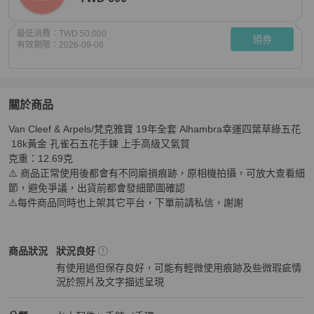
最低消費：
TWD 50,000
領券
有效期限：
2026-09-06
關於商品
關於
Van Cleef & Arpels/梵克雅寶 19年全套 Alhambra幸運四葉草綠五花
VCA梵克雅寶 Alhambra幸運四葉草綠18k黃金 孔雀石五
 18k黃金 孔雀石五花手鍊 上手高級又氣質 

克重：12.69克 

⚠️ 商品正常使用後都會有不同磨損痕跡，原相機拍攝，可放大查看細
節，避免爭議，出貨前都會發細節圖確認

⚠️每件商品同時也上架其它平台，下單前請私信，謝謝
Van Cleef & Arpels
女士配件
商品狀態與細節
商品狀況
狀況良好
有使用過但保存良好，可能有輕微使用痕跡及些微瑕疵情
況於照片及文字描述呈現
狀況良好