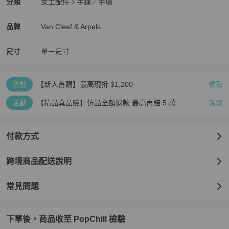
Van Cleef & Arpels
女士配件
分類資訊
分類
女士配件
手鍊／手環
女士配件
/
手鍊／手環
推薦
Van Cleef & Arpels
Van Cleef & Arpels
精品
推薦清單
女士配件
品牌介紹
品牌
Van Cleef & Arpels
尺寸
單一尺寸
活動
【新人首購】最高現折 $1,200
領取
活動
【精品真品險】仿品全額退款 最高再賠 5 萬
領取
付款方式
跨境商品配送說明
常見問題
下單後，商品收至 PopChill 檢驗