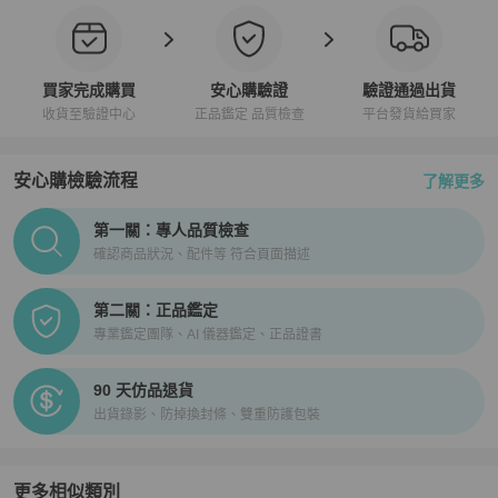
買家完成購買
安心購驗證
驗證通過出貨
收貨至驗證中心
正品鑑定 品質檢查
平台發貨給買家
安心購檢驗流程
了解更多
PopChill拍拍圈正品驗證、安心購檢驗流程介紹
第一關：專人品質檢查
確認商品狀況、配件等 符合頁面描述
第二關：正品鑑定
專業鑑定團隊、AI 儀器鑑定、正品證書
90 天仿品退貨
出貨錄影、防掉換封條、雙重防護包裝
更多相似類別