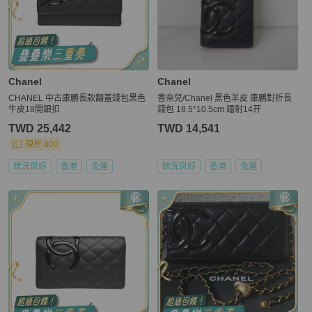
Chanel
Chanel
CHANEL 中古康鵬長款翻蓋錢包黑色
香奈兒/Chanel 黑色羊皮 康鵬對折長
牛皮18開銀扣
錢包 18.5*10.5cm 鐳射14开
TWD 25,442
TWD 14,541
現折 800
狀況良好
香港
免運
狀況良好
香港
免運