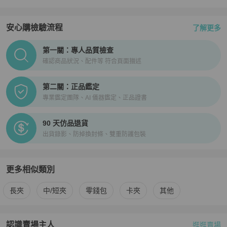
安心購檢驗流程
了解更多
PopChill拍拍圈正品驗證、安心購檢驗流程介紹
第一關：專人品質檢查
確認商品狀況、配件等 符合頁面描述
第二關：正品鑑定
專業鑑定團隊、AI 儀器鑑定、正品證書
90 天仿品退貨
出貨錄影、防掉換封條、雙重防護包裝
更多相似類別
更多
Chanel
女士錢包 / 小皮件
相似商品推薦
長夾
中/短夾
零錢包
卡夾
其他
認識賣場主人
逛逛賣場