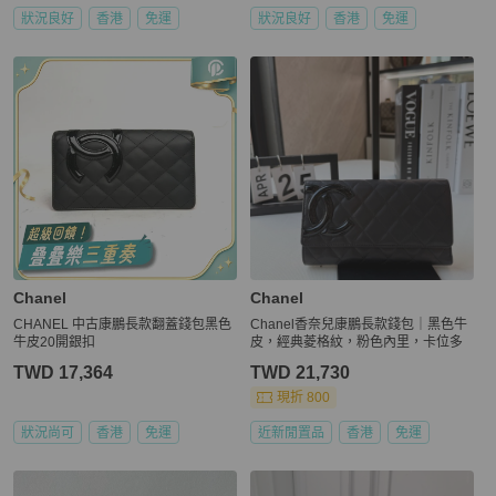
狀況良好
香港
免運
狀況良好
香港
免運
Chanel
Chanel
CHANEL 中古康鵬長款翻蓋錢包黑色
Chanel香奈兒康鵬長款錢包｜黑色牛
牛皮20開銀扣
皮，經典菱格紋，粉色內里，卡位多
TWD 17,364
TWD 21,730
現折 800
狀況尚可
香港
免運
近新閒置品
香港
免運