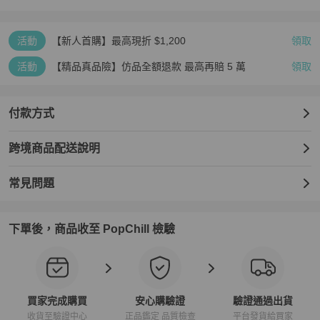
活動
【新人首購】最高現折 $1,200
領取
活動
【精品真品險】仿品全額退款 最高再賠 5 萬
領取
付款方式
跨境商品配送說明
常見問題
下單後，商品收至 PopChill 檢驗
買家完成購買
安心購驗證
驗證通過出貨
收貨至驗證中心
正品鑑定 品質檢查
平台發貨給買家