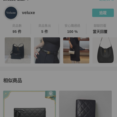
PopChill 拍拍圈嚴選賣家
veluxe
介紹
veluxe
追蹤
商品數
商品售出
安心購通過
聊聊回覆
95 件
5 件
100 %
當天回覆
相似商品
更多相似
Chanel
女士錢包 / 小皮件
推薦精品