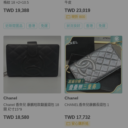
格紋 18 ×2×10.5
牛皮
TWD 19,388
TWD 23,019
現折 800
近新閒置品
香港
免運
狀況良好
香港
免運
Chanel
Chanel
Chanel 香奈兒 康鵬短款翻蓋錢包 18
CHANEL香奈兒康鵬長錢包 1
開 尺寸15*9
TWD 18,580
TWD 17,732
安心購折抵