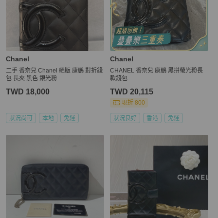
Chanel
Chanel
二手 香奈兒 Chanel 絕版 康鵬 對折錢
CHANEL 香奈兒 康鵬 黑拼螢光粉長
包 長夾 黑色 銀光粉
款錢包
TWD 18,000
TWD 20,115
現折 800
狀況尚可
本地
免運
狀況良好
香港
免運