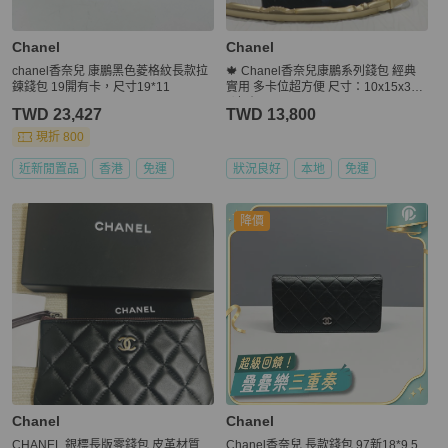
Chanel
Chanel
chanel香奈兒 康鵬黑色菱格紋長款拉
🍁 Chanel香奈兒康鵬系列錢包 經典
鍊錢包 19開有卡，尺寸19*11
實用 多卡位超方便 尺寸：10x15x3cm
💰好價
TWD 23,427
TWD 13,800
現折 800
近新閒置品
香港
免運
狀況良好
本地
免運
降價
Chanel
Chanel
CHANEL 銀標長版零錢包 皮革材質
Chanel香奈兒 長款錢包 97新18*9.5