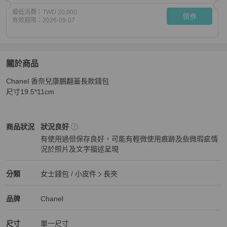
最低消費：
TWD 20,000
領券
有效期限：
2026-09-07
關於商品
關於
Chanel 香奈兒康鵬翻蓋長款錢包  

Chanel 長錢包 chanel銀包 香奈兒康鵬翻蓋長款錢包
商品
尺寸19.5*11cm
Chanel
女士錢包 / 小皮件
商品狀態與細節
商品狀況
狀況良好
有使用過但保存良好，可能有輕微使用痕跡及些微瑕疵情
況於照片及文字描述呈現
狀況良好
Chanel
女士錢包 / 小皮件
分類資訊
分類
女士錢包 / 小皮件
長夾
女士錢包 / 小皮件
/
長夾
推薦
Chanel
Chanel
精品
推薦清單
女士錢包 / 小皮件
品牌介紹
品牌
Chanel
尺寸
單一尺寸