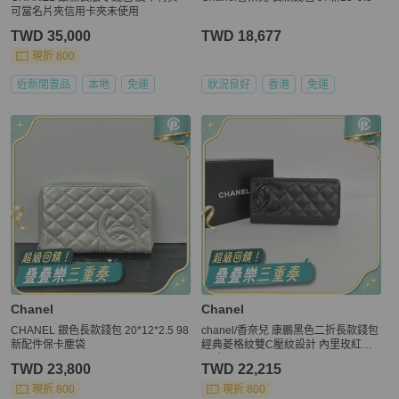
可當名片夾信用卡夾未使用
TWD 35,000
TWD 18,677
現折 800
近新閒置品
本地
免運
狀況良好
香港
免運
Chanel
Chanel
CHANEL 銀色長款錢包 20*12*2.5 98
chanel/香奈兒 康鵬黑色二折長款錢包
新配件保卡塵袋
經典菱格紋雙C壓紋設計 內里玫紅色
尺寸：19.5*10*2
TWD 23,800
TWD 22,215
現折 800
現折 800