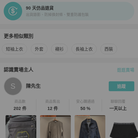
90 天仿品退貨
出貨錄影、防掉換封條、雙重防護包裝
更多相似類別
更多
Prada
男裝
相似商品推薦
短袖上衣
外套
襯衫
長袖上衣
西裝
認識賣場主人
逛逛賣場
PopChill 拍拍圈嚴選賣家
陳先生
介紹
S
陳先生
追蹤
商品數
商品售出
安心購通過
聊聊回覆
202 件
12 件
50 %
一天以上