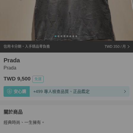
信用卡分期・入手精品零負擔
TWD 350
/ 月
Prada
Prada
TWD 9,500
免運
安心購
+499 專人檢查品質、正品鑑定
關於商品
關於
經典時尚、一生擁有。
Prada
商品詳情與購買須知