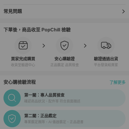
常見問題
下單後，商品收至 PopChill 檢驗
買家完成購買
安心購驗證
驗證通過出貨
收貨至驗證中心
正品鑑定 品質檢查
平台發貨給買家
安心購檢驗流程
了解更多
PopChill拍拍圈正品驗證、安心購檢驗流程介紹
第一關：專人品質檢查
確認商品狀況、配件等 符合頁面描述
第二關：正品鑑定
專業鑑定團隊、AI 儀器鑑定、正品證書