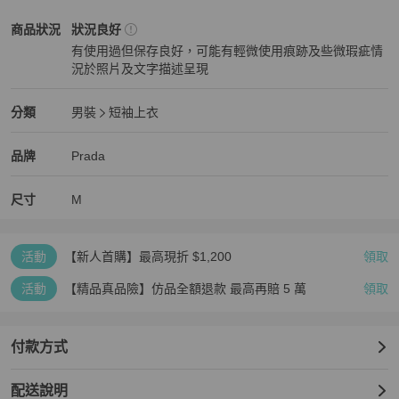
Prada
男裝
商品狀態與細節
商品狀況
狀況良好
有使用過但保存良好，可能有輕微使用痕跡及些微瑕疵情
況於照片及文字描述呈現
狀況良好
Prada
男裝
分類資訊
分類
男裝
短袖上衣
男裝
/
短袖上衣
推薦
Prada
Prada
精品
推薦清單
男裝
品牌介紹
品牌
Prada
尺寸
M
活動
【新人首購】最高現折 $1,200
領取
活動
【精品真品險】仿品全額退款 最高再賠 5 萬
領取
付款方式
配送說明