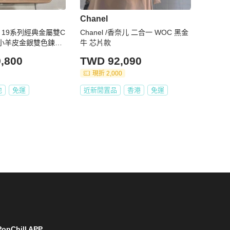
Chanel
兒 19系列經典金屬雙C
Chanel /香奈儿 二合一 WOC 黑金
紋小羊皮金銀雙色鍊帶
牛 芯片款
包 N5025杏粉奶茶/
,800
TWD 92,090
現折 2,000
地
免運
近新閒置品
香港
免運
opChill APP