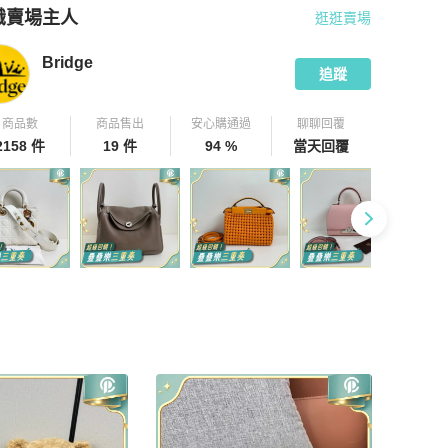
識賣場主人
逛逛賣場
pChill 拍拍圈嚴選賣家
Bridge
介紹
Bridge
追蹤
商品數
商品售出
安心購通過
聊聊回覆
2158 件
19 件
94 %
當天回覆