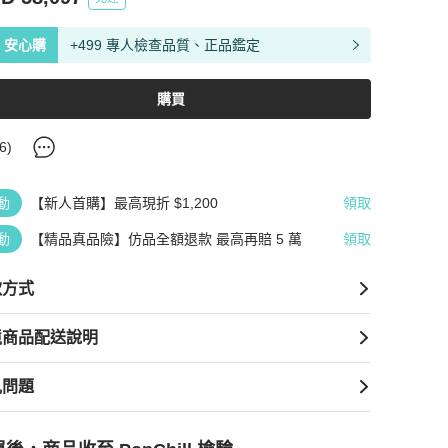
安心購
+499 專人檢查品質、正品鑑定
購買
6
)
動
【新人首購】最高現折 $1,200
領取
動
【精品真品險】仿品全額退款 最高再賠 5 萬
領取
款方式
境商品配送說明
見問題