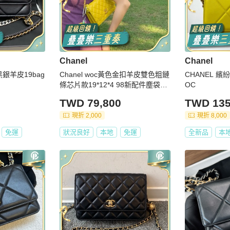
Chanel
Chanel
黑銀羊皮19bag
Chanel woc黃色金扣羊皮雙色粗鏈
CHANEL 
條芯片款19*12*4 98新配件塵袋盒
OC
子
TWD 79,800
TWD 135
現折 2,000
現折 8,000
免運
狀況良好
本地
免運
全新品
本