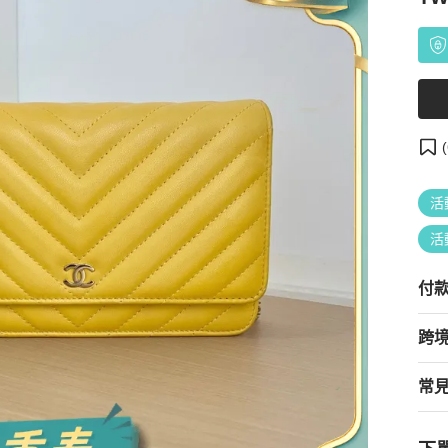
(
活
活
付
跨
常