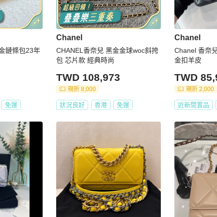
Chanel
Chanel
黑金鏈條包23年
CHANEL香奈兒 黑金金球woc斜挎
Chanel 香奈
包 芯片款 經典時尚
金扣羊皮
TWD 108,973
TWD 85,
現折 8,000
現折 2,000
免運
狀況良好
香港
免運
近新閒置品