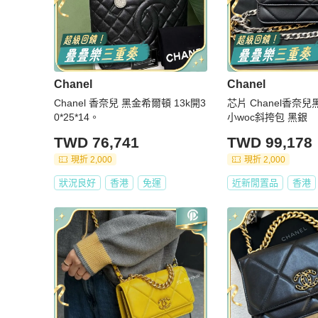
Chanel
Chanel
Chanel 香奈兒 黑金希爾頓 13k開3
芯片 Chanel香奈兒
0*25*14。
小woc斜挎包 黑銀
TWD 76,741
TWD 99,178
現折 2,000
現折 2,000
狀況良好
香港
免運
近新閒置品
香港