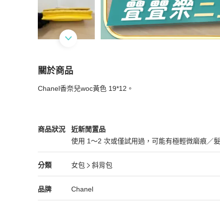
關於商品
關於
Chanel香奈兒woc黃色 19*12。
Chanel香奈兒woc黃色 19*12。
商品詳情與購買
Chanel
女包
商品狀態與細節
商品狀況
近新閒置品
使用 1～2 次或僅試用過，可能有極輕微磨痕／
近新閒置品
Chanel
女包
分類資訊
分類
女包
斜背包
女包
/
斜背包
推薦
Chanel
Chanel
精品
推薦清單
女包
品牌介紹
品牌
Chanel