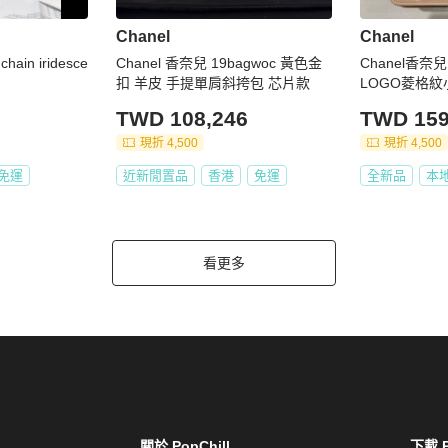
Chanel
Chanel
chain iridesce
Chanel 香奈兒 19bagwoc 黃色金
Chanel香奈
扣 羊皮 手提單肩斜挎包 芯片款
LOGO菱格
WOC手提/斜背
TWD 108,246
TWD 159
金釦
現折 4,500
現折 4,500
免運
近新閒置品
香港
免運
全新品
本
看更多
關於 PopChill
下載 P