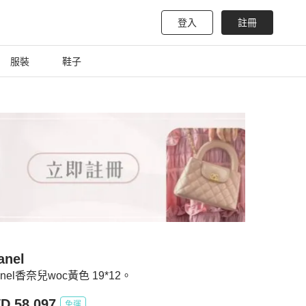
登入
註冊
服裝
鞋子
anel
anel香奈兒woc黃色 19*12。
D 58,097
免運