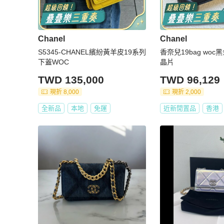
Chanel
Chanel
S5345-CHANEL繽紛黃羊皮19系列
香奈兒19bag woc
下蓋WOC
晶片
TWD 135,000
TWD 96,129
現折 8,000
現折 2,000
全新品
本地
免運
近新閒置品
香港