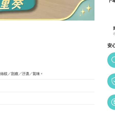
下單
安
須知
Po
髮絲紋／刮痕／汙漬／氣味。