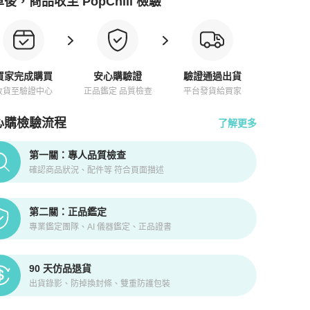
後，商品收至 PopChill 檢驗
買家完成購買
安心購驗證
驗證通過出貨
收貨至驗證中心
正品鑑定 品質檢查
平台發貨給買家
心購檢驗流程
了解更多
pChill拍拍圈正品驗證、安心購檢驗流程介紹
第一關：專人品質檢查
確認商品狀況、配件等 符合頁面描述
第二關：正品鑑定
專業鑑定團隊、AI 儀器鑑定、正品證書
90 天仿品退貨
出貨錄影、防掉換封條、雙重防護包裝