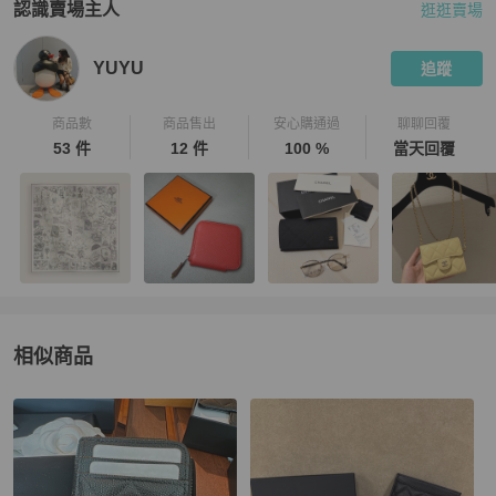
認識賣場主人
逛逛賣場
PopChill 拍拍圈嚴選賣家
YUYU
介紹
YUYU
追蹤
商品數
商品售出
安心購通過
聊聊回覆
53 件
12 件
100 %
當天回覆
相似商品
更多相似
Chanel
女士錢包 / 小皮件
推薦精品