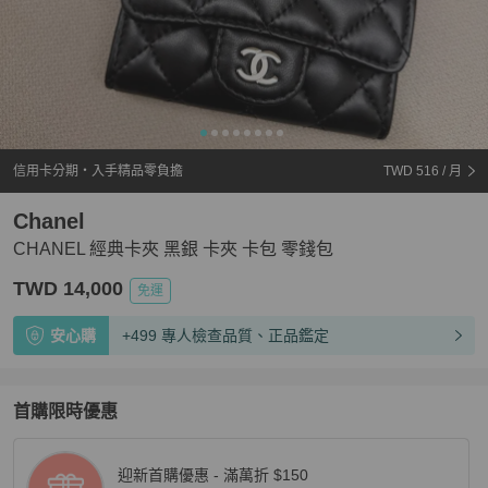
信用卡分期・入手精品零負擔
TWD 516
/ 月
Chanel
CHANEL 經典卡夾 黑銀 卡夾 卡包 零錢包
TWD 14,000
免運
安心購
+499 專人檢查品質、正品鑑定
首購限時優惠
迎新首購優惠 - 滿萬折 $150