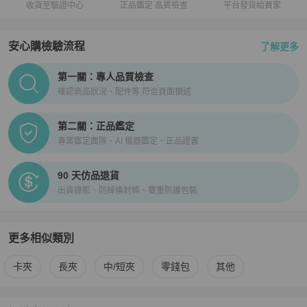
收貨至驗證中心
正品鑑定 品質檢查
平台發貨給買家
安心購檢驗流程
了解更多
PopChill拍拍圈正品驗證、安心購檢驗流程介紹
第一關：專人品質檢查
確認商品狀況、配件等 符合頁面描述
第二關：正品鑑定
專業鑑定團隊、AI 儀器鑑定、正品證書
90 天仿品退貨
出貨錄影、防掉換封條、雙重防護包裝
更多相似類別
更多
Chanel
女士錢包 / 小皮件
相似商品推薦
卡夾
長夾
中/短夾
零錢包
其他