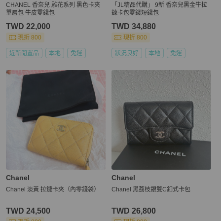
CHANEL 香奈兒 雕花系列 黑色卡夾
「JL精品代購」 9新 香奈兒黑金牛拉
單層包 牛皮零錢包
鍊卡包零錢短錢包
TWD 22,000
TWD 34,880
現折 800
現折 800
近新閒置品
本地
免運
狀況良好
本地
免運
Chanel
Chanel
Chanel 淡黃 拉鏈卡夾（內零錢袋）
Chanel 黑荔枝銀雙C釦式卡包
TWD 24,500
TWD 26,800