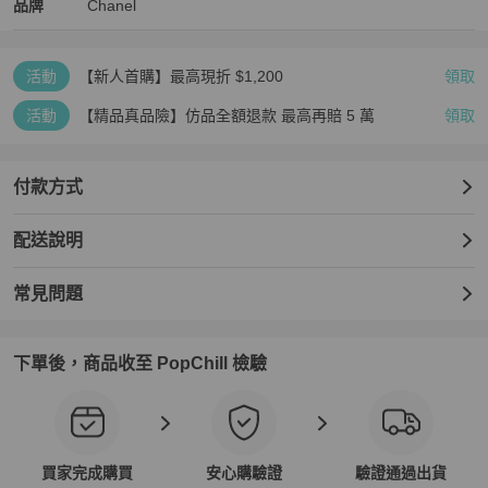
Chanel
Chanel
精品
推薦清單
女士錢包 / 小皮件
品牌介紹
品牌
Chanel
活動
【新人首購】最高現折 $1,200
領取
活動
【精品真品險】仿品全額退款 最高再賠 5 萬
領取
付款方式
配送說明
常見問題
下單後，商品收至 PopChill 檢驗
買家完成購買
安心購驗證
驗證通過出貨