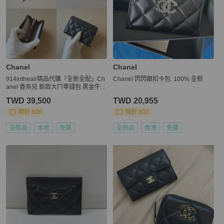
Chanel
Chanel
914intheair精品代購『全新全配』Ch
Chanel 閃閃銀扣卡包. 100% 全新
anel 香奈兒 新款大ㄇ零錢包 黑金牛
短夾
TWD 39,500
TWD 20,955
現折 800
現折 800
全新品
本地
免運
全新品
香港
免運