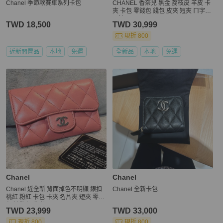
Chanel 季節款賽車系列卡包
CHANEL 香奈兒 黑金 荔枝皮 羊皮 卡
夾 卡包 零錢包 錢包 皮夾 短夾 ㄇ字拉
ㄇ拉
TWD 18,500
TWD 30,999
現折 800
近新閒置品
本地
免運
全新品
本地
免運
Chanel
Chanel
Chanel 近全新 背面掉色不明顯 銀扣
Chanel 全新卡包
桃紅 粉紅 卡包 卡夾 名片夾 短夾 零錢
包 鑰匙包 參考
TWD 23,999
TWD 33,000
現折 800
現折 800