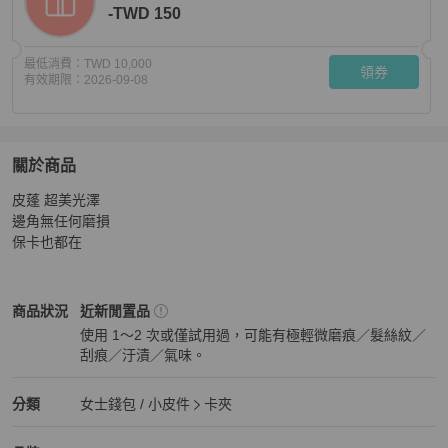
-TWD 150
最低消費：
TWD 10,000
領券
有效期限：
2026-09-08
關於商品
關於
皮蓬 超美光澤

CHANEL 經典卡夾 黑銀 卡夾 卡包 零錢包
商品詳情與購
邊角無任何磨損

保卡也都在
Chanel
女士錢包 / 小皮件
商品狀態與細節
商品狀況
近新閒置品
使用 1～2 次或僅試用過，可能有極輕微磨痕／髮絲紋／
刮痕／汙漬／氣味。
近新閒置品
Chanel
女士錢包 / 小皮件
分類資訊
分類
女士錢包 / 小皮件
卡夾
女士錢包 / 小皮件
/
卡夾
推薦