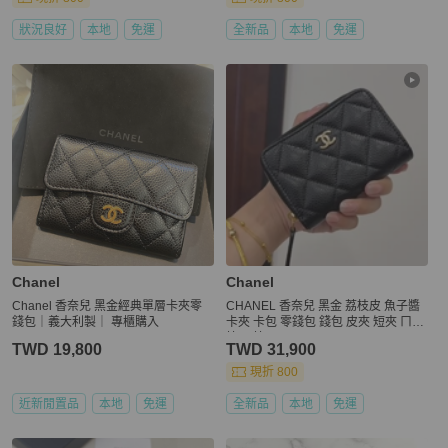
狀況良好
本地
免運
全新品
本地
免運
Chanel
Chanel
Chanel 香奈兒 黑金經典單層卡夾零
CHANEL 香奈兒 黑金 荔枝皮 魚子醬
錢包｜義大利製｜ 專櫃購入
卡夾 卡包 零錢包 錢包 皮夾 短夾 ㄇ字
拉 ㄇ拉
TWD 19,800
TWD 31,900
現折 800
近新閒置品
本地
免運
全新品
本地
免運