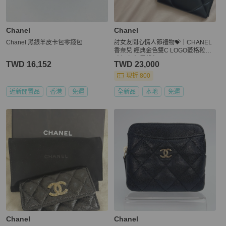
Chanel
Chanel
Chanel 黑銀羊皮卡包零錢包
討女友開心情人節禮物💝｜CHANEL
香奈兒 經典金色雙C LOGO菱格粒紋
暗釦卡夾/零錢包
TWD 16,152
TWD 23,000
現折 800
近新閒置品
香港
免運
全新品
本地
免運
Chanel
Chanel